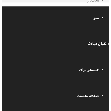
سایدبار
منو
راهیان تجارت
جستجو برای
صفحه نخست