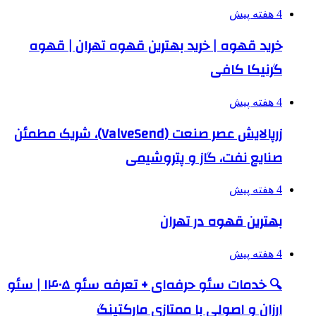
4 هفته پیش
خرید قهوه | خرید بهترین قهوه تهران | قهوه
گرنیکا کافی
4 هفته پیش
زرپالایش عصر صنعت (ValveSend)، شریک مطمئن
صنایع نفت، گاز و پتروشیمی
4 هفته پیش
بهترین قهوه در تهران
4 هفته پیش
🔍 خدمات سئو حرفه‌ای + تعرفه سئو ۱۴۰۵ | سئو
ارزان و اصولی با ممتازی مارکتینگ