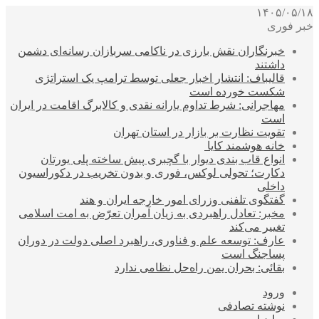
۱۴۰۵/۰۵/۱۸
خبر فوری
خبرنگاران نقش بارزی در ناکامی سربازان رسانه‌ای دشمن
داشتند
قالیباف: انتشار اخبار جعلی توسط ترامپ یک استراتژی
شکست خورده است
مهاجرانی: شرط تداوم یارانه نقدی و کالابرگ اقامت در ایران
است
تقویت نظارت بر بازار در استان تهران
خانه هوشمند کایا
انواع قاب بندی دیوار با گچبری پیش ساخته پلی یورتان
دکارت؛ تحولی لوکس، فوری و بدون تخریب در دکوراسیون
داخلی
گفتگوی تلفنی وزرای امور خارجه ایران و هند
مخبر: تعادل راهبردی به زیان آمران تعرّض به امت اسلامی
تغییر می‌کند
عارف: توسعه علم و فناوری، راهبرد اصلی دولت در دوران
پساجنگ است
بقائی: بحران یمن راه‌حل نظامی ندارد
ورود
نوشته تصادفی