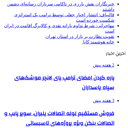
خبرنگاران نقش بارزی در ناکامی سربازان رسانه‌ای دشمن
داشتند
قالیباف: انتشار اخبار جعلی توسط ترامپ یک استراتژی
شکست خورده است
مهاجرانی: شرط تداوم یارانه نقدی و کالابرگ اقامت در ایران
است
تقویت نظارت بر بازار در استان تهران
خانه هوشمند کایا
آخرین اخبار
2 هفته پیش
پاره کردن امضای ترامپ پای لانچر موشک‌های
سپاه پاسداران
3 هفته پیش
فروش مستقیم لوله اتصالات پلیران، سوپر پایپ و
اتصالات بنکن ویژه پروژه‌های تاسیساتی