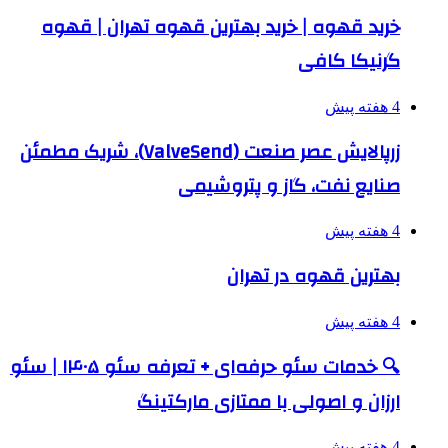
خرید قهوه | خرید بهترین قهوه تهران | قهوه
گرنیکا کافی
4 هفته پیش
زرپالایش عصر صنعت (ValveSend)، شریک مطمئن
صنایع نفت، گاز و پتروشیمی
4 هفته پیش
بهترین قهوه در تهران
4 هفته پیش
🔍 خدمات سئو حرفه‌ای + تعرفه سئو ۱۴۰۵ | سئو
ارزان و اصولی با ممتازی مارکتینگ
4 هفته پیش