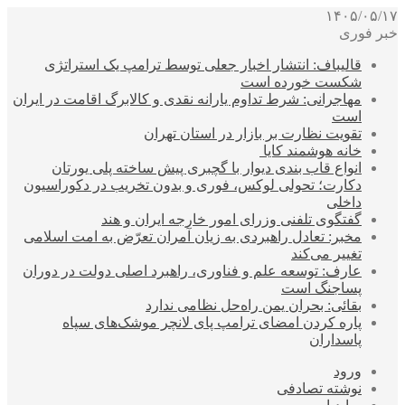
۱۴۰۵/۰۵/۱۷
خبر فوری
قالیباف: انتشار اخبار جعلی توسط ترامپ یک استراتژی
شکست خورده است
مهاجرانی: شرط تداوم یارانه نقدی و کالابرگ اقامت در ایران
است
تقویت نظارت بر بازار در استان تهران
خانه هوشمند کایا
انواع قاب بندی دیوار با گچبری پیش ساخته پلی یورتان
دکارت؛ تحولی لوکس، فوری و بدون تخریب در دکوراسیون
داخلی
گفتگوی تلفنی وزرای امور خارجه ایران و هند
مخبر: تعادل راهبردی به زیان آمران تعرّض به امت اسلامی
تغییر می‌کند
عارف: توسعه علم و فناوری، راهبرد اصلی دولت در دوران
پساجنگ است
بقائی: بحران یمن راه‌حل نظامی ندارد
پاره کردن امضای ترامپ پای لانچر موشک‌های سپاه
پاسداران
ورود
نوشته تصادفی