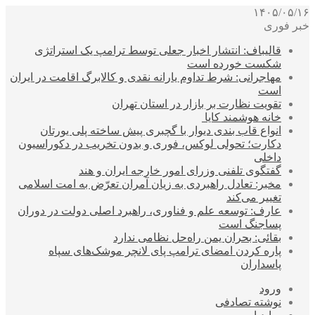
۱۴۰۵/۰۵/۱۶
خبر فوری
قالیباف: انتشار اخبار جعلی توسط ترامپ یک استراتژی
شکست خورده است
مهاجرانی: شرط تداوم یارانه نقدی و کالابرگ اقامت در ایران
است
تقویت نظارت بر بازار در استان تهران
خانه هوشمند کایا
انواع قاب بندی دیوار با گچبری پیش ساخته پلی یورتان
دکارت؛ تحولی لوکس، فوری و بدون تخریب در دکوراسیون
داخلی
گفتگوی تلفنی وزرای امور خارجه ایران و هند
مخبر: تعادل راهبردی به زیان آمران تعرّض به امت اسلامی
تغییر می‌کند
عارف: توسعه علم و فناوری، راهبرد اصلی دولت در دوران
پساجنگ است
بقائی: بحران یمن راه‌حل نظامی ندارد
پاره کردن امضای ترامپ پای لانچر موشک‌های سپاه
پاسداران
ورود
نوشته تصادفی