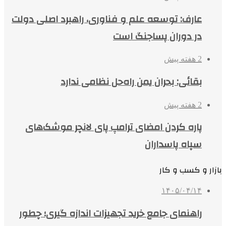
عارف: توسعه علم و فناوری، راهبرد اصلی دولت
در دوران پساجنگ است
2 هفته پیش
بقائی: بحران یمن راه‌حل نظامی ندارد
2 هفته پیش
پاره کردن امضای ترامپ پای لانچر موشک‌های
سپاه پاسداران
بازار و کسب و کار
۱۴۰۵/۰۴/۱۴
راهنمای جامع خرید تجهیزات اندازه گیری؛ چطور