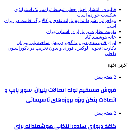
قالیباف: انتشار اخبار جعلی توسط ترامپ یک استراتژی
شکست خورده است
مهاجرانی: شرط تداوم یارانه نقدی و کالابرگ اقامت در ایران
است
تقویت نظارت بر بازار در استان تهران
خانه هوشمند کایا
انواع قاب بندی دیوار با گچبری پیش ساخته پلی یورتان
دکارت؛ تحولی لوکس، فوری و بدون تخریب در دکوراسیون
داخلی
آخرین اخبار
2 هفته پیش
فروش مستقیم لوله اتصالات پلیران، سوپر پایپ و
اتصالات بنکن ویژه پروژه‌های تاسیساتی
2 هفته پیش
کاغذ دیواری ساده؛ انتخابی هوشمندانه برای