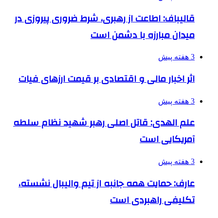
قالیباف: اطاعت از رهبری، شرط ضروری پیروزی در
میدان مبارزه با دشمن است
3 هفته پیش
اثر اخبار مالی و اقتصادی بر قیمت ارزهای فیات
3 هفته پیش
علم الهدی: قاتل اصلی رهبر شهید نظام سلطه
آمریکایی است
3 هفته پیش
عارف: حمایت همه جانبه از تیم والیبال نشسته،
تکلیفی راهبردی است