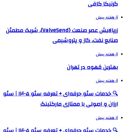
گرنیکا کافی
4 هفته پیش
زرپالایش عصر صنعت (ValveSend)، شریک مطمئن
صنایع نفت، گاز و پتروشیمی
4 هفته پیش
بهترین قهوه در تهران
4 هفته پیش
🔍 خدمات سئو حرفه‌ای + تعرفه سئو ۱۴۰۵ | سئو
ارزان و اصولی با ممتازی مارکتینگ
4 هفته پیش
🔍 خدمات سئو حرفه‌ای + تعرفه سئو ۱۴۰۵ | سئو