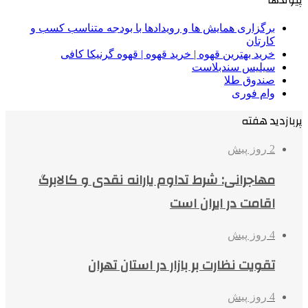
پیوندها
برگزاری همایش ها و رویدادها با بودجه متناسب کسب و
کارتان
خرید بهترین قهوه | خرید قهوه | قهوه گرنیکا کافی
سیلیس سندبلاست
صندوق طلا
وام فوری
پربازدید هفته
2 روز پیش
مهاجرانی: شرط تداوم یارانه نقدی و کالابرگ
اقامت در ایران است
4 روز پیش
تقویت نظارت بر بازار در استان تهران
4 روز پیش