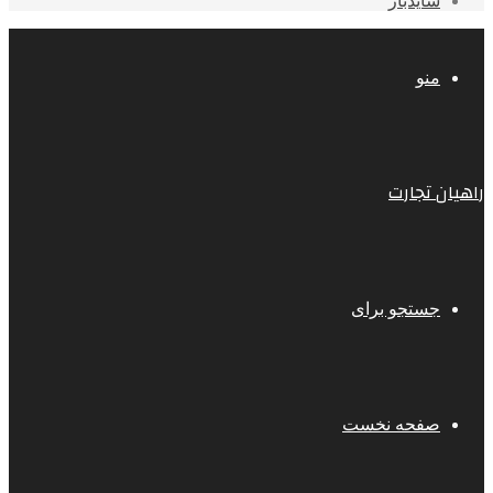
سایدبار
منو
راهیان تجارت
جستجو برای
صفحه نخست