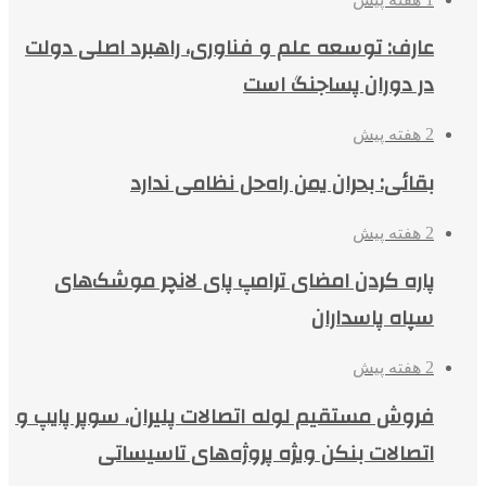
عارف: توسعه علم و فناوری، راهبرد اصلی دولت
در دوران پساجنگ است
2 هفته پیش
بقائی: بحران یمن راه‌حل نظامی ندارد
2 هفته پیش
پاره کردن امضای ترامپ پای لانچر موشک‌های
سپاه پاسداران
2 هفته پیش
فروش مستقیم لوله اتصالات پلیران، سوپر پایپ و
اتصالات بنکن ویژه پروژه‌های تاسیساتی