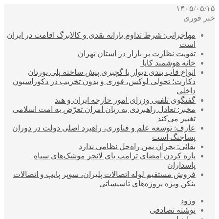
۱۴۰۵/۰۵/۱۵
خبر فوری
مهاجرانی: شرط تداوم یارانه نقدی و کالابرگ اقامت در ایران
است
تقویت نظارت بر بازار در استان تهران
خانه هوشمند کایا
انواع قاب بندی دیوار با گچبری پیش ساخته پلی یورتان
دکارت؛ تحولی لوکس، فوری و بدون تخریب در دکوراسیون
داخلی
گفتگوی تلفنی وزرای امور خارجه ایران و هند
مخبر: تعادل راهبردی به زیان آمران تعرّض به امت اسلامی
تغییر می‌کند
عارف: توسعه علم و فناوری، راهبرد اصلی دولت در دوران
پساجنگ است
بقائی: بحران یمن راه‌حل نظامی ندارد
پاره کردن امضای ترامپ پای لانچر موشک‌های سپاه
پاسداران
فروش مستقیم لوله اتصالات پلیران، سوپر پایپ و اتصالات
بنکن ویژه پروژه‌های تاسیساتی
ورود
نوشته تصادفی