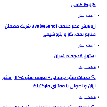
گرنیکا کافی
4 هفته پیش
زرپالایش عصر صنعت (ValveSend)، شریک مطمئن
صنایع نفت، گاز و پتروشیمی
4 هفته پیش
بهترین قهوه در تهران
4 هفته پیش
🔍 خدمات سئو حرفه‌ای + تعرفه سئو ۱۴۰۵ | سئو
ارزان و اصولی با ممتازی مارکتینگ
4 هفته پیش