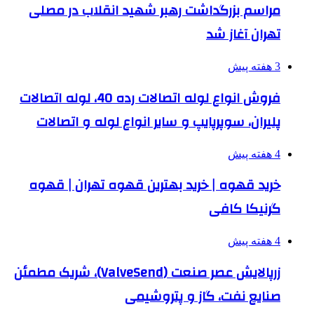
مراسم بزرگداشت رهبر شهید انقلاب در مصلی
تهران آغاز شد
3 هفته پیش
فروش انواع لوله اتصالات رده 40، لوله اتصالات
پلیران، سوپرپایپ و سایر انواع لوله و اتصالات
4 هفته پیش
خرید قهوه | خرید بهترین قهوه تهران | قهوه
گرنیکا کافی
4 هفته پیش
زرپالایش عصر صنعت (ValveSend)، شریک مطمئن
صنایع نفت، گاز و پتروشیمی