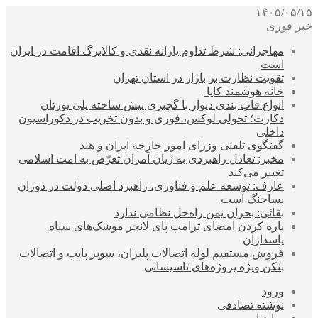
۱۴۰۵/۰۵/۱۵
خبر فوری
مهاجرانی: شرط تداوم یارانه نقدی و کالابرگ اقامت در ایران
است
تقویت نظارت بر بازار در استان تهران
خانه هوشمند کایا
انواع قاب بندی دیوار با گچبری پیش ساخته پلی یورتان
دکارت؛ تحولی لوکس، فوری و بدون تخریب در دکوراسیون
داخلی
گفتگوی تلفنی وزرای امور خارجه ایران و هند
مخبر: تعادل راهبردی به زیان آمران تعرّض به امت اسلامی
تغییر می‌کند
عارف: توسعه علم و فناوری، راهبرد اصلی دولت در دوران
پساجنگ است
بقائی: بحران یمن راه‌حل نظامی ندارد
پاره کردن امضای ترامپ پای لانچر موشک‌های سپاه
پاسداران
فروش مستقیم لوله اتصالات پلیران، سوپر پایپ و اتصالات
بنکن ویژه پروژه‌های تاسیساتی
ورود
نوشته تصادفی