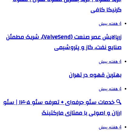
گرنیکا کافی
4 هفته پیش
زرپالایش عصر صنعت (ValveSend)، شریک مطمئن
صنایع نفت، گاز و پتروشیمی
4 هفته پیش
بهترین قهوه در تهران
4 هفته پیش
🔍 خدمات سئو حرفه‌ای + تعرفه سئو ۱۴۰۵ | سئو
ارزان و اصولی با ممتازی مارکتینگ
4 هفته پیش