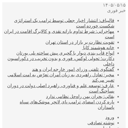
۱۴۰۵/۰۵/۱۵
خبر فوری
قالیباف: انتشار اخبار جعلی توسط ترامپ یک استراتژی
شکست خورده است
مهاجرانی: شرط تداوم یارانه نقدی و کالابرگ اقامت در ایران
است
تقویت نظارت بر بازار در استان تهران
خانه هوشمند کایا
انواع قاب بندی دیوار با گچبری پیش ساخته پلی یورتان
دکارت؛ تحولی لوکس، فوری و بدون تخریب در دکوراسیون
داخلی
گفتگوی تلفنی وزرای امور خارجه ایران و هند
مخبر: تعادل راهبردی به زیان آمران تعرّض به امت اسلامی
تغییر می‌کند
عارف: توسعه علم و فناوری، راهبرد اصلی دولت در دوران
پساجنگ است
بقائی: بحران یمن راه‌حل نظامی ندارد
پاره کردن امضای ترامپ پای لانچر موشک‌های سپاه
پاسداران
ورود
نوشته تصادفی