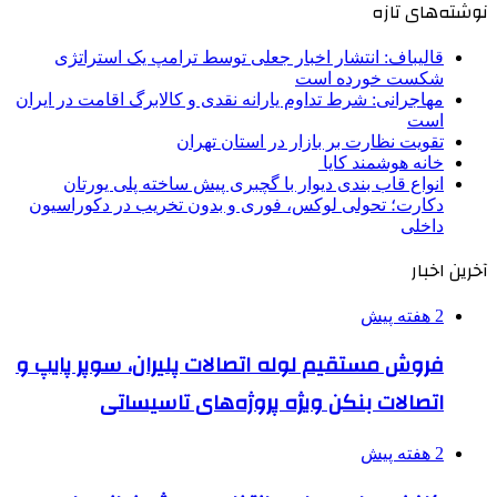
نوشته‌های تازه
قالیباف: انتشار اخبار جعلی توسط ترامپ یک استراتژی
شکست خورده است
مهاجرانی: شرط تداوم یارانه نقدی و کالابرگ اقامت در ایران
است
تقویت نظارت بر بازار در استان تهران
خانه هوشمند کایا
انواع قاب بندی دیوار با گچبری پیش ساخته پلی یورتان
دکارت؛ تحولی لوکس، فوری و بدون تخریب در دکوراسیون
داخلی
آخرین اخبار
2 هفته پیش
فروش مستقیم لوله اتصالات پلیران، سوپر پایپ و
اتصالات بنکن ویژه پروژه‌های تاسیساتی
2 هفته پیش