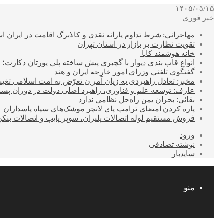
۱۴۰۵/۰۵/۱۵
خبر فوری
مهاجرانی: شرط تداوم یارانه نقدی و کالابرگ اقامت در ایران 
تقویت نظارت بر بازار در استان تهران
خانه هوشمند کایا
انواع قاب بندی دیوار با گچبری پیش ساخته پلی یورتان دکارت
گفتگوی تلفنی وزرای امور خارجه ایران و هند
مخبر: تعادل راهبردی به زیان آمران تعرّض به امت اسلامی تغیی
عارف: توسعه علم و فناوری، راهبرد اصلی دولت در دوران پ
بقائی: بحران یمن راه‌حل نظامی ندارد
پاره کردن امضای ترامپ پای لانچر موشک‌های سپاه پاسداران
فروش مستقیم لوله اتصالات پلیران، سوپر پایپ و اتصالات بنکن
ورود
نوشته تصادفی
سایدبار
منو