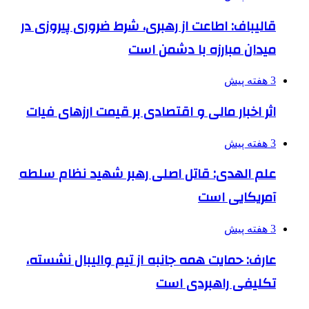
قالیباف: اطاعت از رهبری، شرط ضروری پیروزی در
میدان مبارزه با دشمن است
3 هفته پیش
اثر اخبار مالی و اقتصادی بر قیمت ارزهای فیات
3 هفته پیش
علم الهدی: قاتل اصلی رهبر شهید نظام سلطه
آمریکایی است
3 هفته پیش
عارف: حمایت همه جانبه از تیم والیبال نشسته،
تکلیفی راهبردی است