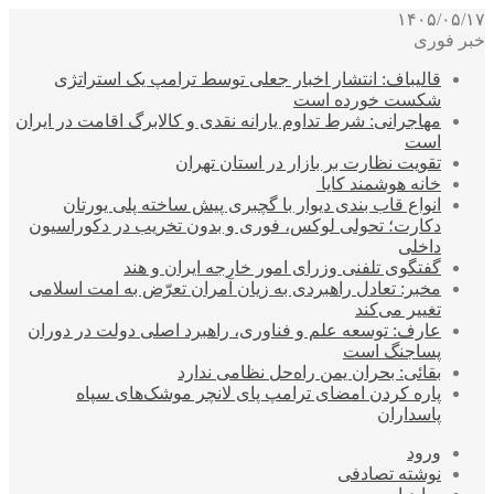
۱۴۰۵/۰۵/۱۷
خبر فوری
قالیباف: انتشار اخبار جعلی توسط ترامپ یک استراتژی
شکست خورده است
مهاجرانی: شرط تداوم یارانه نقدی و کالابرگ اقامت در ایران
است
تقویت نظارت بر بازار در استان تهران
خانه هوشمند کایا
انواع قاب بندی دیوار با گچبری پیش ساخته پلی یورتان
دکارت؛ تحولی لوکس، فوری و بدون تخریب در دکوراسیون
داخلی
گفتگوی تلفنی وزرای امور خارجه ایران و هند
مخبر: تعادل راهبردی به زیان آمران تعرّض به امت اسلامی
تغییر می‌کند
عارف: توسعه علم و فناوری، راهبرد اصلی دولت در دوران
پساجنگ است
بقائی: بحران یمن راه‌حل نظامی ندارد
پاره کردن امضای ترامپ پای لانچر موشک‌های سپاه
پاسداران
ورود
نوشته تصادفی