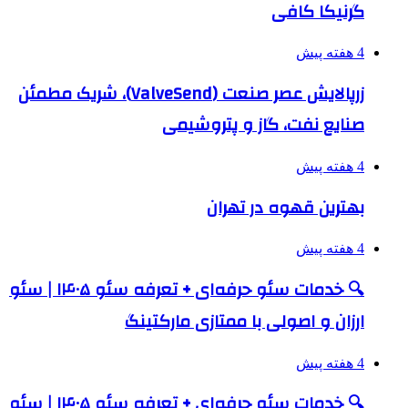
گرنیکا کافی
4 هفته پیش
زرپالایش عصر صنعت (ValveSend)، شریک مطمئن
صنایع نفت، گاز و پتروشیمی
4 هفته پیش
بهترین قهوه در تهران
4 هفته پیش
🔍 خدمات سئو حرفه‌ای + تعرفه سئو ۱۴۰۵ | سئو
ارزان و اصولی با ممتازی مارکتینگ
4 هفته پیش
🔍 خدمات سئو حرفه‌ای + تعرفه سئو ۱۴۰۵ | سئو