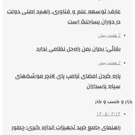
عارف: توسعه علم و فناوری، راهبرد اصلی دولت
در دوران پساجنگ است
2 هفته پیش
بقائی: بحران یمن راه‌حل نظامی ندارد
2 هفته پیش
پاره کردن امضای ترامپ پای لانچر موشک‌های
سپاه پاسداران
بازار و کسب و کار
۱۴۰۵/۰۴/۱۴
راهنمای جامع خرید تجهیزات اندازه گیری؛ چطور