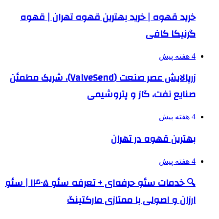
خرید قهوه | خرید بهترین قهوه تهران | قهوه
گرنیکا کافی
4 هفته پیش
زرپالایش عصر صنعت (ValveSend)، شریک مطمئن
صنایع نفت، گاز و پتروشیمی
4 هفته پیش
بهترین قهوه در تهران
4 هفته پیش
🔍 خدمات سئو حرفه‌ای + تعرفه سئو ۱۴۰۵ | سئو
ارزان و اصولی با ممتازی مارکتینگ