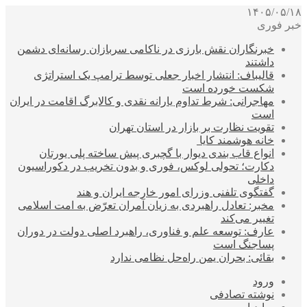
۱۴۰۵/۰۵/۱۸
خبر فوری
خبرنگاران نقش بارزی در ناکامی سربازان رسانه‌ای دشمن
داشتند
قالیباف: انتشار اخبار جعلی توسط ترامپ یک استراتژی
شکست خورده است
مهاجرانی: شرط تداوم یارانه نقدی و کالابرگ اقامت در ایران
است
تقویت نظارت بر بازار در استان تهران
خانه هوشمند کایا
انواع قاب بندی دیوار با گچبری پیش ساخته پلی یورتان
دکارت؛ تحولی لوکس، فوری و بدون تخریب در دکوراسیون
داخلی
گفتگوی تلفنی وزرای امور خارجه ایران و هند
مخبر: تعادل راهبردی به زیان آمران تعرّض به امت اسلامی
تغییر می‌کند
عارف: توسعه علم و فناوری، راهبرد اصلی دولت در دوران
پساجنگ است
بقائی: بحران یمن راه‌حل نظامی ندارد
ورود
نوشته تصادفی