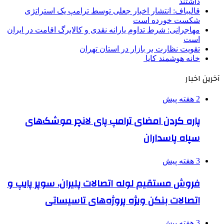
داشتند
قالیباف: انتشار اخبار جعلی توسط ترامپ یک استراتژی
شکست خورده است
مهاجرانی: شرط تداوم یارانه نقدی و کالابرگ اقامت در ایران
است
تقویت نظارت بر بازار در استان تهران
خانه هوشمند کایا
آخرین اخبار
2 هفته پیش
پاره کردن امضای ترامپ پای لانچر موشک‌های
سپاه پاسداران
3 هفته پیش
فروش مستقیم لوله اتصالات پلیران، سوپر پایپ و
اتصالات بنکن ویژه پروژه‌های تاسیساتی
3 هفته پیش