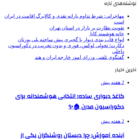
نوشته‌های تازه
مهاجرانی: شرط تداوم یارانه نقدی و کالابرگ اقامت در ایران
است
تقویت نظارت بر بازار در استان تهران
خانه هوشمند کایا
انواع قاب بندی دیوار با گچبری پیش ساخته پلی یورتان
دکارت؛ تحولی لوکس، فوری و بدون تخریب در دکوراسیون
داخلی
گفتگوی تلفنی وزرای امور خارجه ایران و هند
آخرین اخبار
2 هفته پیش
کاغذ دیواری ساده؛ انتخابی هوشمندانه برای
دکوراسیون مدرن 🏠✨
2 هفته پیش
آینده آموزش؛ چرا دبستان روشنگران یکی از