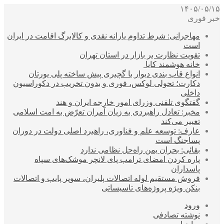
۱۴۰۵/۰۵/۱۵
خبر فوری
مهاجرانی: شرط تداوم یارانه نقدی و کالابرگ اقامت در ایران
است
تقویت نظارت بر بازار در استان تهران
خانه هوشمند کایا
انواع قاب بندی دیوار با گچبری پیش ساخته پلی یورتان
دکارت؛ تحولی لوکس، فوری و بدون تخریب در دکوراسیون
داخلی
گفتگوی تلفنی وزرای امور خارجه ایران و هند
مخبر: تعادل راهبردی به زیان آمران تعرّض به امت اسلامی
تغییر می‌کند
عارف: توسعه علم و فناوری، راهبرد اصلی دولت در دوران
پساجنگ است
بقائی: بحران یمن راه‌حل نظامی ندارد
پاره کردن امضای ترامپ پای لانچر موشک‌های سپاه
پاسداران
فروش مستقیم لوله اتصالات پلیران، سوپر پایپ و اتصالات
بنکن ویژه پروژه‌های تاسیساتی
ورود
نوشته تصادفی