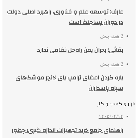
عارف: توسعه علم و فناوری، راهبرد اصلی دولت
در دوران پساجنگ است
2 هفته پیش
بقائی: بحران یمن راه‌حل نظامی ندارد
2 هفته پیش
پاره کردن امضای ترامپ پای لانچر موشک‌های
سپاه پاسداران
بازار و کسب و کار
۱۴۰۵/۰۴/۱۴
راهنمای جامع خرید تجهیزات اندازه گیری؛ چطور