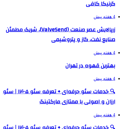
گرنیکا کافی
4 هفته پیش
زرپالایش عصر صنعت (ValveSend)، شریک مطمئن
صنایع نفت، گاز و پتروشیمی
4 هفته پیش
بهترین قهوه در تهران
4 هفته پیش
🔍 خدمات سئو حرفه‌ای + تعرفه سئو ۱۴۰۵ | سئو
ارزان و اصولی با ممتازی مارکتینگ
4 هفته پیش
🔍 خدمات سئو حرفه‌ای + تعرفه سئو ۱۴۰۵ | سئو