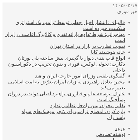
۱۴۰۵/۰۵/۱۷
خبر فوری
قالیباف: انتشار اخبار جعلی توسط ترامپ یک استراتژی
شکست خورده است
مهاجرانی: شرط تداوم یارانه نقدی و کالابرگ اقامت در ایران
است
تقویت نظارت بر بازار در استان تهران
خانه هوشمند کایا
انواع قاب بندی دیوار با گچبری پیش ساخته پلی یورتان
دکارت؛ تحولی لوکس، فوری و بدون تخریب در دکوراسیون
داخلی
گفتگوی تلفنی وزرای امور خارجه ایران و هند
مخبر: تعادل راهبردی به زیان آمران تعرّض به امت اسلامی
تغییر می‌کند
عارف: توسعه علم و فناوری، راهبرد اصلی دولت در دوران
پساجنگ است
بقائی: بحران یمن راه‌حل نظامی ندارد
پاره کردن امضای ترامپ پای لانچر موشک‌های سپاه
پاسداران
ورود
نوشته تصادفی