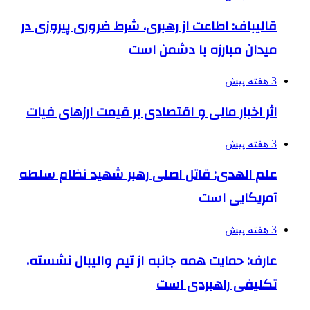
قالیباف: اطاعت از رهبری، شرط ضروری پیروزی در
میدان مبارزه با دشمن است
3 هفته پیش
اثر اخبار مالی و اقتصادی بر قیمت ارزهای فیات
3 هفته پیش
علم الهدی: قاتل اصلی رهبر شهید نظام سلطه
آمریکایی است
3 هفته پیش
عارف: حمایت همه جانبه از تیم والیبال نشسته،
تکلیفی راهبردی است