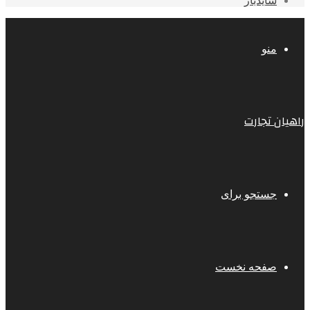
سایدبار
منو
راهیان تجارت
جستجو برای
صفحه نخست