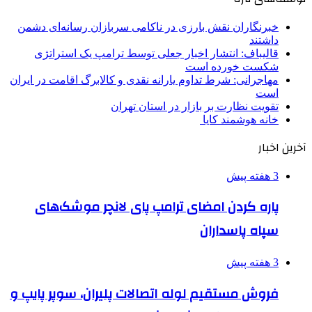
خبرنگاران نقش بارزی در ناکامی سربازان رسانه‌ای دشمن
داشتند
قالیباف: انتشار اخبار جعلی توسط ترامپ یک استراتژی
شکست خورده است
مهاجرانی: شرط تداوم یارانه نقدی و کالابرگ اقامت در ایران
است
تقویت نظارت بر بازار در استان تهران
خانه هوشمند کایا
آخرین اخبار
3 هفته پیش
پاره کردن امضای ترامپ پای لانچر موشک‌های
سپاه پاسداران
3 هفته پیش
فروش مستقیم لوله اتصالات پلیران، سوپر پایپ و