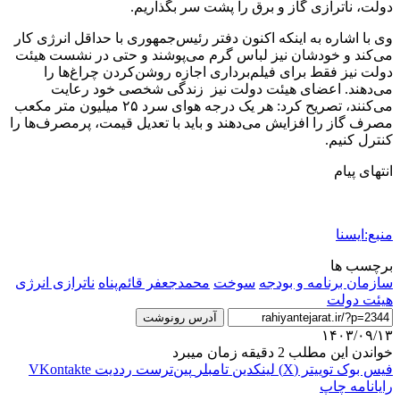
دولت، ناترازی گاز و برق را پشت سر بگذاریم.
وی با اشاره به اینکه اکنون دفتر رئیس‌جمهوری با حداقل انرژی کار
می‌کند و خودشان نیز لباس گرم می‌پوشند و حتی در نشست هیئت
دولت نیز فقط برای فیلم‌برداری اجازه روشن‌کردن چراغ‌ها را
می‌دهند. اعضای هیئت دولت نیز زندگی شخصی خود رعایت
می‌کنند، تصریح کرد: هر یک درجه هوای سرد ۲۵ میلیون متر مکعب
مصرف گاز را افزایش می‌دهند و باید با تعدیل قیمت، پرمصرف‌ها را
کنترل کنیم.
انتهای پیام
منبع:ایسنا
برچسب ها
سازمان برنامه و بودجه
سوخت
محمدجعفر قائم‌پناه
ناترازی انرژی
هیئت دولت
آدرس رونوشت
۱۴۰۳/۰۹/۱۳
خواندن این مطلب 2 دقیقه زمان میبرد
فیس بوک
توییتر (X)
لینکدین
‫تامبلر
‫پین‌ترست
‫رددیت
‫VKontakte
رایانامه
چاپ