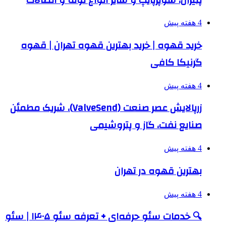
4 هفته پیش
خرید قهوه | خرید بهترین قهوه تهران | قهوه
گرنیکا کافی
4 هفته پیش
زرپالایش عصر صنعت (ValveSend)، شریک مطمئن
صنایع نفت، گاز و پتروشیمی
4 هفته پیش
بهترین قهوه در تهران
4 هفته پیش
🔍 خدمات سئو حرفه‌ای + تعرفه سئو ۱۴۰۵ | سئو