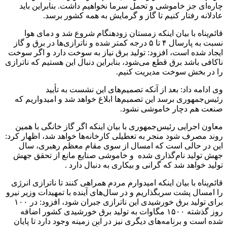
چاره‌ای جز خاموشی و تحمل سرما نخواهیم داشت. بنابراین باید
عادلانه رفتار کنیم تا گاز و گرمایش به همه کشور برسد.
قائم‌پناه با بیان اینکه زمستان زودهنگام شروع شد و دمای هوا
نسبت به پارسال ۴ تا ۵ درجه کمتر شده و ناترازی‌ها در برق و گاز
ایجاد شده است، افزود: تولید برق نیاز به سوخت دارد و اگر سوخت
ناکافی باشد برق قطع می‌شود، بنابراین دنبال این هستیم که ناترازی
را در بخش سوخت مدیریت کنیم.
وی ادامه داد: بعد از آنکه تصمیم‌های این نشست به تأیید
رئیس‌جمهوری برسد این تصمیم‌ها ابلاغ خواهد شد و امیدواریم که
صنعت هم دچار خاموشی نشود.
معاون اجرایی رئیس‌جمهوری با بیان اینکه اگر گاز خانگی با همین
روند مصرف شود منجر به تعطیلی کارخانه‌ها خواهد شد، اظهار کرد:
این در حالی است که امسال از سوی مقام معظم رهبری، سال
جهش تولید نام‌گذاری شده و خاموشی صنایع مانع از تحقق جهش
تولید خواهد شد که گرانی و بیکاری به دنبال دارد .
قائم‌پناه با بیان اینکه امیدوارم مردم همراهی کنند تا ناترازی انرژی
را امسال پشت سربگذاریم و در سال‌های آینده با تمهیدات وزیر نیرو
برای تولید برق خورشیدی این ناترازی جبران شود، افزود: در ۱۰۰
روز گذشته ۱۵۰۰ مگاوات به تولید برق خورشیدی کشور اضافه
شده است و برنامه‌های دیگری نیز در این زمینه وجود دارد تا پایان