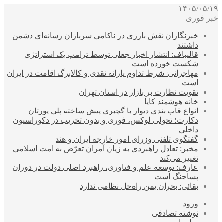
۱۴۰۵/۰۵/۱۹
خبر فوری
خبرنگاران نقش بارزی در ناکامی سربازان رسانه‌ای دشمن
داشتند
قالیباف: انتشار اخبار جعلی توسط ترامپ یک استراتژی
شکست خورده است
مهاجرانی: شرط تداوم یارانه نقدی و کالابرگ اقامت در ایران
است
تقویت نظارت بر بازار در استان تهران
خانه هوشمند کایا
انواع قاب بندی دیوار با گچبری پیش ساخته پلی یورتان
دکارت؛ تحولی لوکس، فوری و بدون تخریب در دکوراسیون
داخلی
گفتگوی تلفنی وزرای امور خارجه ایران و هند
مخبر: تعادل راهبردی به زیان آمران تعرّض به امت اسلامی
تغییر می‌کند
عارف: توسعه علم و فناوری، راهبرد اصلی دولت در دوران
پساجنگ است
بقائی: بحران یمن راه‌حل نظامی ندارد
ورود
نوشته تصادفی