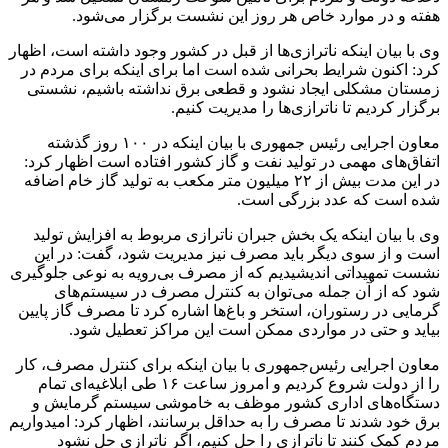
هفته و در موارد خاص هر روز این نشست برگزار می‌شود.
وی با بیان اینکه ناترازی‌ها از قبل در کشور وجود داشته است، اظهار
کرد: اکنون شرایط بحرانی شده است اما برای اینکه برای مردم در
زمستان مشکلی ایجاد نشود و قطعی برق نداشته باشیم، نشستی
برگزار کردیم تا ناترازی‌ها را مدیریت کنیم.
معاون اجرایی رئیس جمهوری با بیان اینکه در ۱۰۰ روز گذشته
اتفاق‌های مهمی در تولید نفت و گاز کشور افتاده است اظهار کرد:
در این مدت بیش از ۲۲ میلیون متر مکعب به تولید گاز خام اضافه
شده است که عدد بزرگی است.
وی با بیان اینکه یک بخش جبران ناترازی مربوط به افزایش تولید
است و از سوی دیگر باید مصرف نیز مدیریت شود، گفت: در این
نشست تمهیداتی اندیشیدیم که از مصرف بی‌رویه به نوعی جلوگیری
شود که از آن جمله می‌توان به کنترل مصرف در سیستم‌های
گرمایی در رستوران، استخر و باغ‌ها اشاره کرد تا مصرف گاز پایین
بیاید و حتی در مواردی ممکن است این مراکز تعطیل شود.
معاون اجرایی رئیس‌جمهوری با بیان اینکه برای کنترل مصرف، کار
را از دولت شروع کردیم و امروز ساعت ۱۶ طی ابلاغیه‌ای تمام
دستگاه‌های اداری کشور موظف به خاموشی سیستم گرمایش و
برق خود شدند تا مصرف را به حداقل برسانند، اظهار کرد: امیدواریم
مردم کمک کنند تا ناترازی را حل کنیم، اگر ناترازی حل نشود