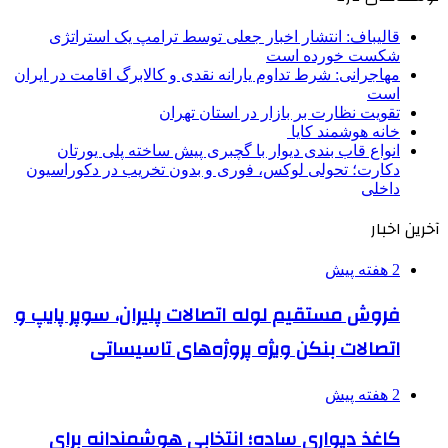
قالیباف: انتشار اخبار جعلی توسط ترامپ یک استراتژی
شکست خورده است
مهاجرانی: شرط تداوم یارانه نقدی و کالابرگ اقامت در ایران
است
تقویت نظارت بر بازار در استان تهران
خانه هوشمند کایا
انواع قاب بندی دیوار با گچبری پیش ساخته پلی یورتان
دکارت؛ تحولی لوکس، فوری و بدون تخریب در دکوراسیون
داخلی
آخرین اخبار
2 هفته پیش
فروش مستقیم لوله اتصالات پلیران، سوپر پایپ و
اتصالات بنکن ویژه پروژه‌های تاسیساتی
2 هفته پیش
کاغذ دیواری ساده؛ انتخابی هوشمندانه برای