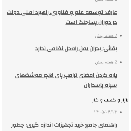
عارف: توسعه علم و فناوری، راهبرد اصلی دولت
در دوران پساجنگ است
2 هفته پیش
بقائی: بحران یمن راه‌حل نظامی ندارد
2 هفته پیش
پاره کردن امضای ترامپ پای لانچر موشک‌های
سپاه پاسداران
بازار و کسب و کار
۱۴۰۵/۰۴/۱۴
راهنمای جامع خرید تجهیزات اندازه گیری؛ چطور