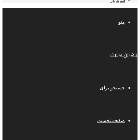
سایدبار
منو
راهیان تجارت
جستجو برای
صفحه نخست