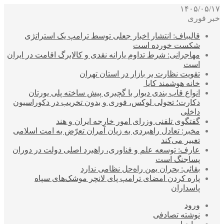
۱۴۰۵/۰۵/۱۷
خبر فوری
قالیباف: انتشار اخبار جعلی توسط ترامپ یک استراتژی
شکست خورده است
مهاجرانی: شرط تداوم یارانه نقدی و کالابرگ اقامت در ایران
است
تقویت نظارت بر بازار در استان تهران
خانه هوشمند کایا
انواع قاب بندی دیوار با گچبری پیش ساخته پلی یورتان
دکارت؛ تحولی لوکس، فوری و بدون تخریب در دکوراسیون
داخلی
گفتگوی تلفنی وزرای امور خارجه ایران و هند
مخبر: تعادل راهبردی به زیان آمران تعرّض به امت اسلامی
تغییر می‌کند
عارف: توسعه علم و فناوری، راهبرد اصلی دولت در دوران
پساجنگ است
بقائی: بحران یمن راه‌حل نظامی ندارد
پاره کردن امضای ترامپ پای لانچر موشک‌های سپاه
پاسداران
ورود
نوشته تصادفی