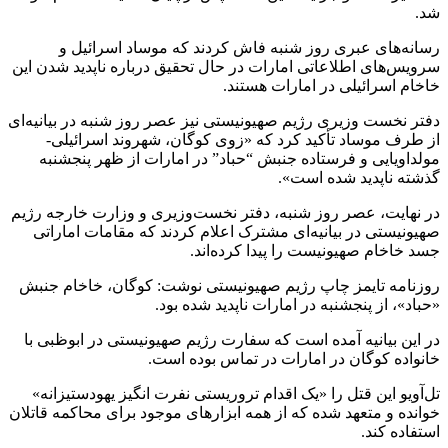
شد.
رسانه‌های عبری روز شنبه فاش کردند که موساد اسرائیل و
سرویس‌های اطلاعاتی امارات در حال تحقیق درباره ناپدید شدن این
خاخام اسرائیلی در امارات هستند.
دفتر نخست وزیری رژیم صهیونیستی نیز عصر روز شنبه در بیانیه‌ای
از طرف موساد تأکید کرد که «زوی کوگان، شهروند اسرائیلی-
مولداویایی و فرستاده جنبش “حباد” در امارات از ظهر پنجشنبه
گذشته ناپدید شده است».
در نهایت، عصر روز شنبه، دفتر نخست‌وزیری و وزارت خارجه رژیم
صهیونیستی در بیانیه‌ای مشترک اعلام کردند که مقامات اماراتی
جسد خاخام صهیونیست را پیدا کرده‌اند.
روزنامه تایمز چاپ رژیم صهیونیستی نوشت: کوگان، خاخام جنبش
«حباد»، از پنجشنبه در امارات ناپدید شده بود.
در این بیانیه آمده است که سفارت رژیم صهیونیستی در ابوظبی با
خانواده کوگان در امارات در تماس بوده است.
تل‌آویو این قتل را «یک اقدام تروریستی نفرت انگیز یهودستیزانه»
خوانده و متعهد شده که از همه ابزارهای موجود برای محاکمه قاتلان
استفاده کند.