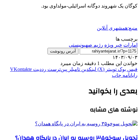
کوگان یک شهروند دوگانه اسرائیلی-مولداوی بود.
منبع:همشهری آنلاین
برچسب ها
امارات
خبر ویژه
رژيم صهيونيستى
آدرس رونوشت
۱۴۰۳/۰۹/۰۳
خواندن این مطلب 1 دقیقه زمان میبرد
فیس بوک
توییتر (X)
لینکدین
‫تامبلر
‫پین‌ترست
‫رددیت
‫VKontakte
رایانامه
چاپ
بعدی را بخوانید
نوشته های مشابه
تحویل سوخو۳۵ روسیه به ایران در پایگاه همدان؟