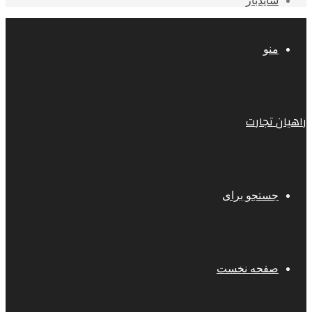
سایدبار
منو
راهیان تجارت
جستجو برای
صفحه نخست