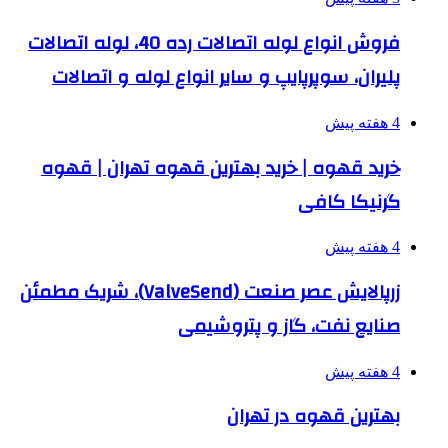
فروش انواع لوله اتصالات رده 40، لوله اتصالات
پلیران، سوپرپایپ و سایر انواع لوله و اتصالات
4 هفته پیش
خرید قهوه | خرید بهترین قهوه تهران | قهوه
گرنیکا کافی
4 هفته پیش
زرپالایش عصر صنعت (ValveSend)، شریک مطمئن
صنایع نفت، گاز و پتروشیمی
4 هفته پیش
بهترین قهوه در تهران