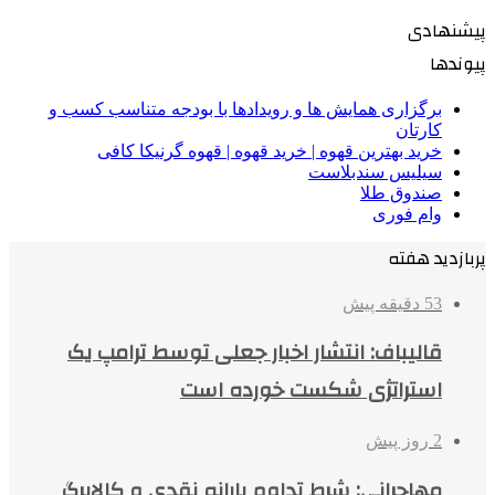
پیشنهادی
پیوندها
برگزاری همایش ها و رویدادها با بودجه متناسب کسب و
کارتان
خرید بهترین قهوه | خرید قهوه | قهوه گرنیکا کافی
سیلیس سندبلاست
صندوق طلا
وام فوری
پربازدید هفته
53 دقیقه پیش
قالیباف: انتشار اخبار جعلی توسط ترامپ یک
استراتژی شکست خورده است
2 روز پیش
مهاجرانی: شرط تداوم یارانه نقدی و کالابرگ