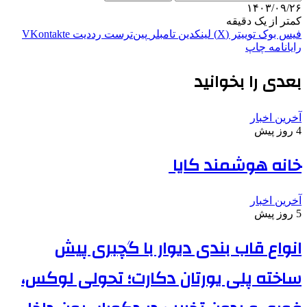
۱۴۰۳/۰۹/۲۶
کمتر از یک دقیقه
فیس بوک
توییتر (X)
لینکدین
‫تامبلر
‫پین‌ترست
‫رددیت
‫VKontakte
رایانامه
چاپ
بعدی را بخوانید
آخرین اخبار
4 روز پیش
خانه هوشمند کایا
آخرین اخبار
5 روز پیش
انواع قاب بندی دیوار با گچبری پیش
ساخته پلی یورتان دکارت؛ تحولی لوکس،