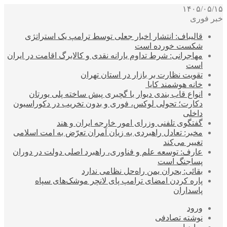
۱۴۰۵/۰۵/۱۵
خبر فوری
قالیباف: انتشار اخبار جعلی توسط ترامپ یک استراتژی
شکست خورده است
مهاجرانی: شرط تداوم یارانه نقدی و کالابرگ اقامت در ایران
است
تقویت نظارت بر بازار در استان تهران
خانه هوشمند کایا
انواع قاب بندی دیوار با گچبری پیش ساخته پلی یورتان
دکارت؛ تحولی لوکس، فوری و بدون تخریب در دکوراسیون
داخلی
گفتگوی تلفنی وزرای امور خارجه ایران و هند
مخبر: تعادل راهبردی به زیان آمران تعرّض به امت اسلامی
تغییر می‌کند
عارف: توسعه علم و فناوری، راهبرد اصلی دولت در دوران
پساجنگ است
بقائی: بحران یمن راه‌حل نظامی ندارد
پاره کردن امضای ترامپ پای لانچر موشک‌های سپاه
پاسداران
ورود
نوشته تصادفی