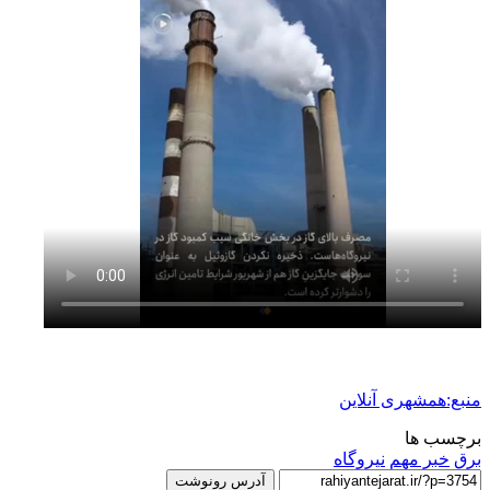
منبع:همشهری آنلاین
برچسب ها
برق
خبر مهم
نیروگاه
آدرس رونوشت