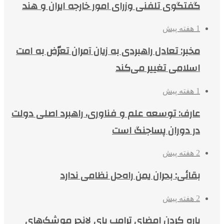
گفتگوی تلفنی وزرای امور خارجه ایران و هند
1 هفته پیش
مخبر: تعادل راهبردی به زیان آمران تعرّض به امت
اسلامی تغییر می‌کند
1 هفته پیش
عارف: توسعه علم و فناوری، راهبرد اصلی دولت
در دوران پساجنگ است
2 هفته پیش
بقائی: بحران یمن راه‌حل نظامی ندارد
2 هفته پیش
پاره کردن امضای ترامپ پای لانچر موشک‌های