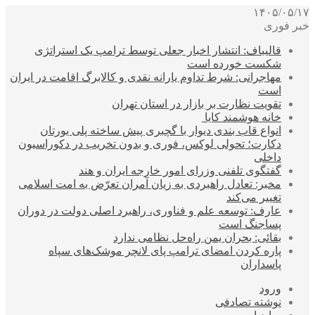
۱۴۰۵/۰۵/۱۷
خبر فوری
قالیباف: انتشار اخبار جعلی توسط ترامپ یک استراتژی
شکست خورده است
مهاجرانی: شرط تداوم یارانه نقدی و کالابرگ اقامت در ایران
است
تقویت نظارت بر بازار در استان تهران
خانه هوشمند کایا
انواع قاب بندی دیوار با گچبری پیش ساخته پلی یورتان
دکارت؛ تحولی لوکس، فوری و بدون تخریب در دکوراسیون
داخلی
گفتگوی تلفنی وزرای امور خارجه ایران و هند
مخبر: تعادل راهبردی به زیان آمران تعرّض به امت اسلامی
تغییر می‌کند
عارف: توسعه علم و فناوری، راهبرد اصلی دولت در دوران
پساجنگ است
بقائی: بحران یمن راه‌حل نظامی ندارد
پاره کردن امضای ترامپ پای لانچر موشک‌های سپاه
پاسداران
ورود
نوشته تصادفی