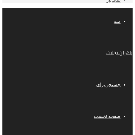
سایدبار
منو
راهیان تجارت
جستجو برای
صفحه نخست