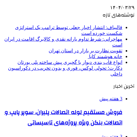
۱۴۰۴/۰۳/۲۹
نوشته‌های تازه
قالیباف: انتشار اخبار جعلی توسط ترامپ یک استراتژی
شکست خورده است
مهاجرانی: شرط تداوم یارانه نقدی و کالابرگ اقامت در ایران
است
تقویت نظارت بر بازار در استان تهران
خانه هوشمند کایا
انواع قاب بندی دیوار با گچبری پیش ساخته پلی یورتان
دکارت؛ تحولی لوکس، فوری و بدون تخریب در دکوراسیون
داخلی
آخرین اخبار
3 هفته پیش
فروش مستقیم لوله اتصالات پلیران، سوپر پایپ و
اتصالات بنکن ویژه پروژه‌های تاسیساتی
3 هفته پیش