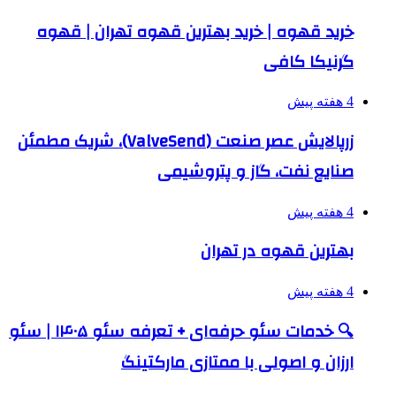
خرید قهوه | خرید بهترین قهوه تهران | قهوه
گرنیکا کافی
4 هفته پیش
زرپالایش عصر صنعت (ValveSend)، شریک مطمئن
صنایع نفت، گاز و پتروشیمی
4 هفته پیش
بهترین قهوه در تهران
4 هفته پیش
🔍 خدمات سئو حرفه‌ای + تعرفه سئو ۱۴۰۵ | سئو
ارزان و اصولی با ممتازی مارکتینگ