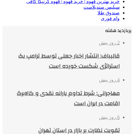
خرید بهترین قهوه | خرید قهوه | قهوه گرنیکا کافی
سیلیس سندبلاست
صندوق طلا
وام فوری
پربازدید هفته
2 روز پیش
قالیباف: انتشار اخبار جعلی توسط ترامپ یک
استراتژی شکست خورده است
4 روز پیش
مهاجرانی: شرط تداوم یارانه نقدی و کالابرگ
اقامت در ایران است
6 روز پیش
تقویت نظارت بر بازار در استان تهران