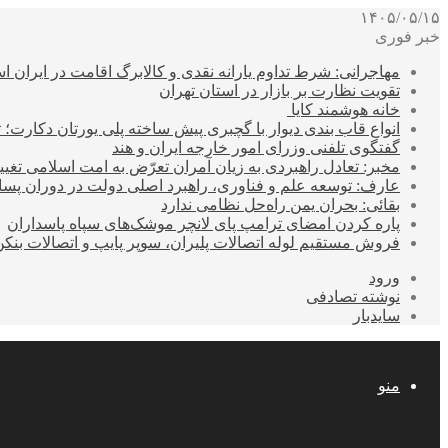
۱۴۰۵/۰۵/۱۵
خبر فوری
مهاجرانی: شرط تداوم یارانه نقدی و کالابرگ اقامت در ایران 
تقویت نظارت بر بازار در استان تهران
خانه هوشمند کایا
انواع قاب بندی دیوار با گچبری پیش ساخته پلی یورتان دکارت
گفتگوی تلفنی وزرای امور خارجه ایران و هند
مخبر: تعادل راهبردی به زیان آمران تعرّض به امت اسلامی تغیی
عارف: توسعه علم و فناوری، راهبرد اصلی دولت در دوران پ
بقائی: بحران یمن راه‌حل نظامی ندارد
پاره کردن امضای ترامپ پای لانچر موشک‌های سپاه پاسداران
فروش مستقیم لوله اتصالات پلیران، سوپر پایپ و اتصالات بنکن
ورود
نوشته تصادفی
سایدبار
منو