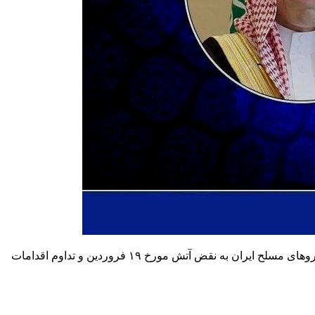
ارتباط فردا: سید عباس عراقچی و فیصل بن فرحان، وزرای امور خارجه ایران و عربستان، بامداد دوشنبه در یک تماس تلفنی درباره پاسخ نیروهای مسلح ایران به نقض آتش مورخ ۱۹ فروردین و تداوم اقدامات