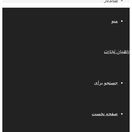
سایدبار
منو
راهیان تجارت
جستجو برای
صفحه نخست