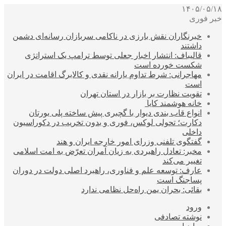
۱۴۰۵/۰۵/۱۸
خبر فوری
خبرنگاران نقش بارزی در ناکامی سربازان رسانه‌ای دشمن
داشتند
قالیباف: انتشار اخبار جعلی توسط ترامپ یک استراتژی
شکست خورده است
مهاجرانی: شرط تداوم یارانه نقدی و کالابرگ اقامت در ایران
است
تقویت نظارت بر بازار در استان تهران
خانه هوشمند کایا
انواع قاب بندی دیوار با گچبری پیش ساخته پلی یورتان
دکارت؛ تحولی لوکس، فوری و بدون تخریب در دکوراسیون
داخلی
گفتگوی تلفنی وزرای امور خارجه ایران و هند
مخبر: تعادل راهبردی به زیان آمران تعرّض به امت اسلامی
تغییر می‌کند
عارف: توسعه علم و فناوری، راهبرد اصلی دولت در دوران
پساجنگ است
بقائی: بحران یمن راه‌حل نظامی ندارد
ورود
نوشته تصادفی