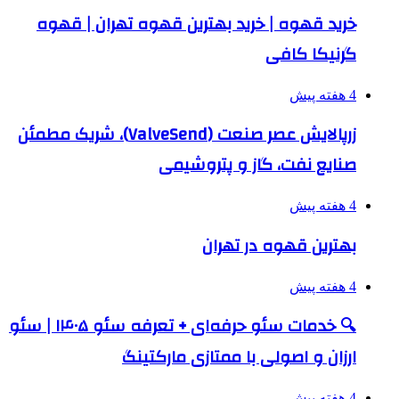
خرید قهوه | خرید بهترین قهوه تهران | قهوه
گرنیکا کافی
4 هفته پیش
زرپالایش عصر صنعت (ValveSend)، شریک مطمئن
صنایع نفت، گاز و پتروشیمی
4 هفته پیش
بهترین قهوه در تهران
4 هفته پیش
🔍 خدمات سئو حرفه‌ای + تعرفه سئو ۱۴۰۵ | سئو
ارزان و اصولی با ممتازی مارکتینگ
4 هفته پیش