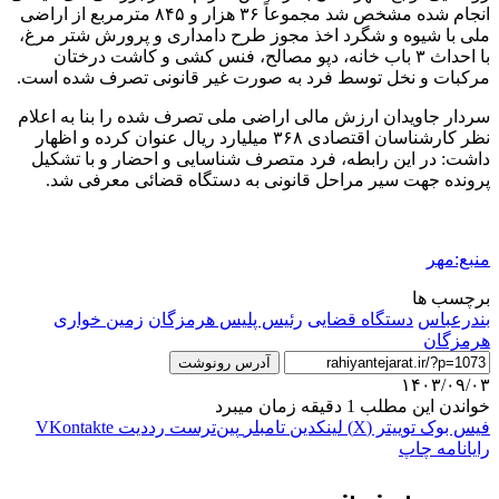
انجام شده مشخص شد مجموعاً ۳۶ هزار و ۸۴۵ مترمربع از اراضی
ملی با شیوه و شگرد اخذ مجوز طرح دامداری و پرورش شتر مرغ،
با احداث ۳ باب خانه، دپو مصالح، فنس کشی و کاشت درختان
مرکبات و نخل توسط فرد
به صورت
غیر قانونی تصرف شده است.
سردار جاویدان ارزش مالی اراضی ملی تصرف شده را بنا به اعلام
نظر کارشناسان اقتصادی ۳۶۸ میلیارد ریال عنوان کرده و اظهار
داشت: در این رابطه، فرد متصرف شناسایی و احضار و با تشکیل
پرونده جهت سیر مراحل قانونی به دستگاه قضائی معرفی شد.
منبع:مهر
برچسب ها
بندرعباس
دستگاه قضایی
رئیس پلیس هرمزگان
زمین خواری
هرمزگان
آدرس رونوشت
۱۴۰۳/۰۹/۰۳
خواندن این مطلب 1 دقیقه زمان میبرد
فیس بوک
توییتر (X)
لینکدین
‫تامبلر
‫پین‌ترست
‫رددیت
‫VKontakte
رایانامه
چاپ