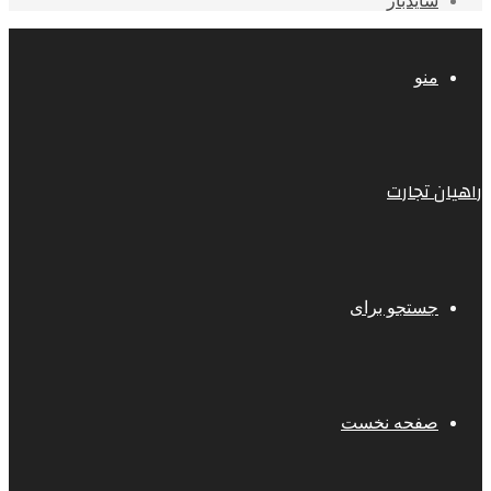
سایدبار
منو
راهیان تجارت
جستجو برای
صفحه نخست