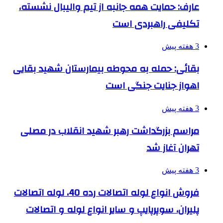
عارف: حمایت همه جانبه از تیم والیبال نشسته،
تکلیفی راهبردی است
3 هفته پیش
بقائی: حمله به محوطه بیمارستان شهید بقایی
اهواز جنایت جنگی است
3 هفته پیش
مراسم بزرگداشت رهبر شهید انقلاب در مصلی
تهران آغاز شد
3 هفته پیش
فروش انواع لوله اتصالات رده 40، لوله اتصالات
پلیران، سوپرپایپ و سایر انواع لوله و اتصالات