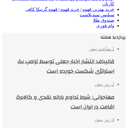
کارتان
خرید بهترین قهوه | خرید قهوه | قهوه گرنیکا کافی
سیلیس سندبلاست
صندوق طلا
وام فوری
پربازدید هفته
1 ساعت پیش
قالیباف: انتشار اخبار جعلی توسط ترامپ یک
استراتژی شکست خورده است
2 روز پیش
مهاجرانی: شرط تداوم یارانه نقدی و کالابرگ
اقامت در ایران است
4 روز پیش