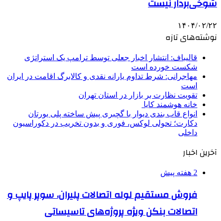
شوخی‌بردار نیست
۱۴۰۴/۰۲/۲۲
نوشته‌های تازه
قالیباف: انتشار اخبار جعلی توسط ترامپ یک استراتژی
شکست خورده است
مهاجرانی: شرط تداوم یارانه نقدی و کالابرگ اقامت در ایران
است
تقویت نظارت بر بازار در استان تهران
خانه هوشمند کایا
انواع قاب بندی دیوار با گچبری پیش ساخته پلی یورتان
دکارت؛ تحولی لوکس، فوری و بدون تخریب در دکوراسیون
داخلی
آخرین اخبار
2 هفته پیش
فروش مستقیم لوله اتصالات پلیران، سوپر پایپ و
اتصالات بنکن ویژه پروژه‌های تاسیساتی