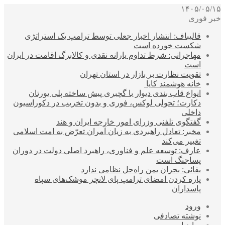
۱۴۰۵/۰۵/۱۵
خبر فوری
قالیباف: انتشار اخبار جعلی توسط ترامپ یک استراتژی
شکست خورده است
مهاجرانی: شرط تداوم یارانه نقدی و کالابرگ اقامت در ایران
است
تقویت نظارت بر بازار در استان تهران
خانه هوشمند کایا
انواع قاب بندی دیوار با گچبری پیش ساخته پلی یورتان
دکارت؛ تحولی لوکس، فوری و بدون تخریب در دکوراسیون
داخلی
گفتگوی تلفنی وزرای امور خارجه ایران و هند
مخبر: تعادل راهبردی به زیان آمران تعرّض به امت اسلامی
تغییر می‌کند
عارف: توسعه علم و فناوری، راهبرد اصلی دولت در دوران
پساجنگ است
بقائی: بحران یمن راه‌حل نظامی ندارد
پاره کردن امضای ترامپ پای لانچر موشک‌های سپاه
پاسداران
ورود
نوشته تصادفی