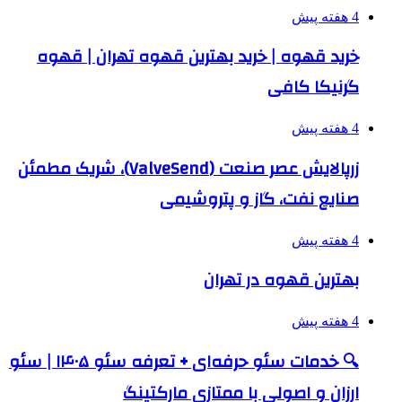
4 هفته پیش
خرید قهوه | خرید بهترین قهوه تهران | قهوه
گرنیکا کافی
4 هفته پیش
زرپالایش عصر صنعت (ValveSend)، شریک مطمئن
صنایع نفت، گاز و پتروشیمی
4 هفته پیش
بهترین قهوه در تهران
4 هفته پیش
🔍 خدمات سئو حرفه‌ای + تعرفه سئو ۱۴۰۵ | سئو
ارزان و اصولی با ممتازی مارکتینگ