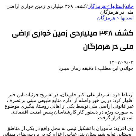
خانه
/
استانها > هرمزگان
/
کشف ۳۶۸ میلیاردی زمین خواری اراضی
ملی در هرمزگان
استانها > هرمزگان
کشف ۳۶۸ میلیاردی زمین خواری اراضی
ملی در هرمزگان
۱۴۰۳/۰۹/۰۳
خواندن این مطلب 1 دقیقه زمان میبرد
ارتباط فردا: سردار علی اکبر جاویدان، در تشریح جزئیات این خبر
اظهار کرد: در پی خبر واصله از اداره منابع طبیعی مبنی بر تصرف
غیر قانونی اراضی ملی توسط یکی از اهالی روستا، پیگیری موضوع
به صورت ویژه در دستور کار کارشناسان پلیس امنیت اقتصادی
استان قرار گرفت.
وی افزود: مأموران با تشکیل تیمی به محل واقع در یکی از مناطق
روستایی توابع شهرستان بندرعباس اعزام که در بررسی‌های میدانی