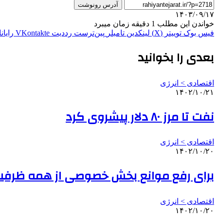
آدرس رونوشت
۱۴۰۳/۰۹/۱۷
خواندن این مطلب 1 دقیقه زمان میبرد
فیس بوک
توییتر (X)
لینکدین
‫تامبلر
‫پین‌ترست
‫رددیت
‫VKontakte
رایان
بعدی را بخوانید
اقتصادی > انرژی
۱۴۰۲/۱۰/۲۱
نفت تا مرز ۸۰ دلار پیشروی کرد
اقتصادی > انرژی
۱۴۰۲/۱۰/۲۰
برای رفع موانع بخش خصوصی از همه ظرفیت
اقتصادی > انرژی
۱۴۰۲/۱۰/۲۰