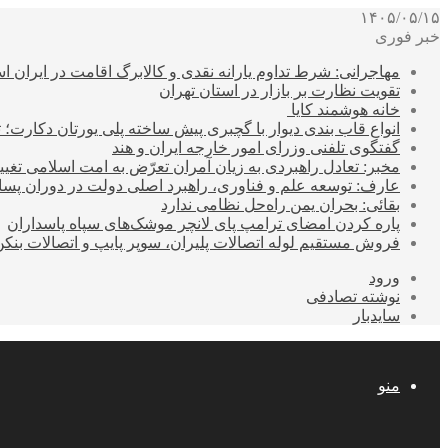
۱۴۰۵/۰۵/۱۵
خبر فوری
مهاجرانی: شرط تداوم یارانه نقدی و کالابرگ اقامت در ایران 
تقویت نظارت بر بازار در استان تهران
خانه هوشمند کایا
انواع قاب بندی دیوار با گچبری پیش ساخته پلی یورتان دکارت
گفتگوی تلفنی وزرای امور خارجه ایران و هند
مخبر: تعادل راهبردی به زیان آمران تعرّض به امت اسلامی تغیی
عارف: توسعه علم و فناوری، راهبرد اصلی دولت در دوران پ
بقائی: بحران یمن راه‌حل نظامی ندارد
پاره کردن امضای ترامپ پای لانچر موشک‌های سپاه پاسداران
فروش مستقیم لوله اتصالات پلیران، سوپر پایپ و اتصالات بنکن
ورود
نوشته تصادفی
سایدبار
منو