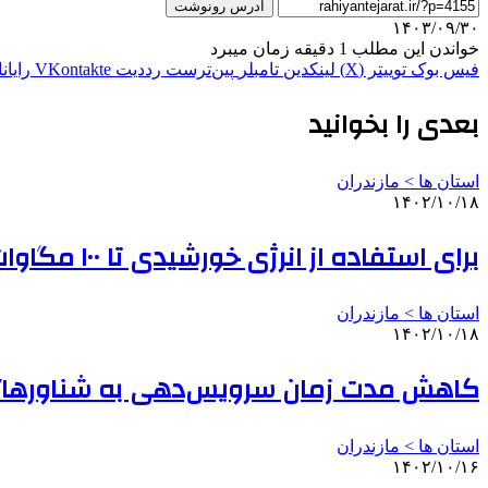
آدرس رونوشت
۱۴۰۳/۰۹/۳۰
خواندن این مطلب 1 دقیقه زمان میبرد
فیس بوک
توییتر (X)
لینکدین
‫تامبلر
‫پین‌ترست
‫رددیت
‫VKontakte
رایان
بعدی را بخوانید
استان ها > مازندران
۱۴۰۲/۱۰/۱۸
برای استفاده از انرژی خورشیدی تا ۱۰۰ مگاوات در مازندران برنامه‌ریزی شد
استان ها > مازندران
۱۴۰۲/۱۰/۱۸
کاهش مدت زمان سرویس‌دهی به شناورها/ ارت
استان ها > مازندران
۱۴۰۲/۱۰/۱۶