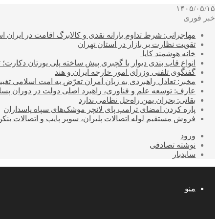
۱۴۰۵/۰۵/۱۵
خبر فوری
مهاجرانی: شرط تداوم یارانه نقدی و کالابرگ اقامت در ایران 
تقویت نظارت بر بازار در استان تهران
خانه هوشمند کایا
انواع قاب بندی دیوار با گچبری پیش ساخته پلی یورتان دکارت
گفتگوی تلفنی وزرای امور خارجه ایران و هند
مخبر: تعادل راهبردی به زیان آمران تعرّض به امت اسلامی تغیی
عارف: توسعه علم و فناوری، راهبرد اصلی دولت در دوران پ
بقائی: بحران یمن راه‌حل نظامی ندارد
پاره کردن امضای ترامپ پای لانچر موشک‌های سپاه پاسداران
فروش مستقیم لوله اتصالات پلیران، سوپر پایپ و اتصالات بنکن
ورود
نوشته تصادفی
سایدبار
منو