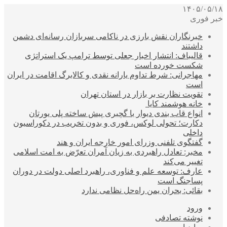
۱۴۰۵/۰۵/۱۸
خبر فوری
خبرنگاران نقش بارزی در ناکامی سربازان رسانه‌ای دشمن
داشتند
قالیباف: انتشار اخبار جعلی توسط ترامپ یک استراتژی
شکست خورده است
مهاجرانی: شرط تداوم یارانه نقدی و کالابرگ اقامت در ایران
است
تقویت نظارت بر بازار در استان تهران
خانه هوشمند کایا
انواع قاب بندی دیوار با گچبری پیش ساخته پلی یورتان
دکارت؛ تحولی لوکس، فوری و بدون تخریب در دکوراسیون
داخلی
گفتگوی تلفنی وزرای امور خارجه ایران و هند
مخبر: تعادل راهبردی به زیان آمران تعرّض به امت اسلامی
تغییر می‌کند
عارف: توسعه علم و فناوری، راهبرد اصلی دولت در دوران
پساجنگ است
بقائی: بحران یمن راه‌حل نظامی ندارد
ورود
نوشته تصادفی