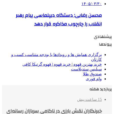
۱۴۰۵/۰۳/۳۰
محسن رضایی: دستگاه دیپلماسی پیام رهبر
انقلاب را چارچوب مذاکره قرار دهد
پیشنهادی
پیوندها
برگزاری همایش ها و رویدادها با بودجه متناسب کسب و
کارتان
خرید بهترین قهوه | خرید قهوه | قهوه گرنیکا کافی
سیلیس سندبلاست
صندوق طلا
وام فوری
پربازدید هفته
15 ساعت پیش
خبرنگاران نقش بارزی در ناکامی سربازان رسانه‌ای