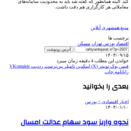
کند. البته همانطور که گفته شد باید به محدودیت‌ سامانه‌های
معاملاتی هر کارگزاری هم دقت داشت.
منبع:همشهری آنلاین
برچسب ها
اقتصاد
بورس تهران
مسکن
آدرس رونوشت
۱۴۰۳/۰۹/۱۵
خواندن این مطلب 4 دقیقه زمان میبرد
فیس بوک
توییتر (X)
لینکدین
‫تامبلر
‫پین‌ترست
‫رددیت
‫VKontakte
رایانامه
چاپ
بعدی را بخوانید
اخبار اقتصادی > بورس
۱۴۰۴/۰۱/۱۰
نحوه واریز سود سهام عدالت امسال