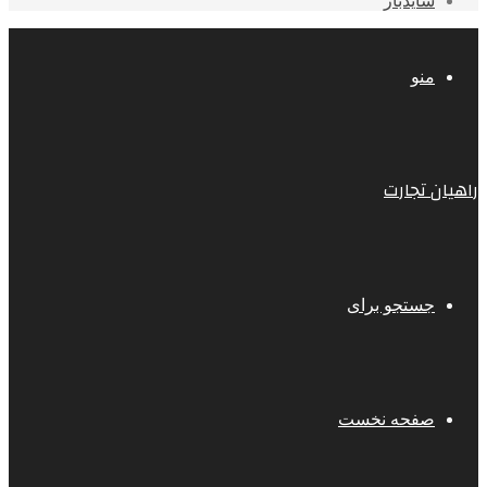
سایدبار
منو
راهیان تجارت
جستجو برای
صفحه نخست