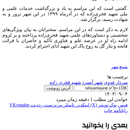
.‌گفتنی است که این مراسم به یاد و بزرگداشت خدمات علمی و
ملی شهید فخری‌زاده که در آذرماه ۱۳۹۹ در این شهر ترور و به
شهادت رسید، برگزار شد.
لازم به ذکر است که در این مراسم، سخنرانان به بیان ویژگی‌های
شخصیتی و دستاوردهای علمی شهید فخری‌زاده پرداختند و بر لزوم
ادامه راه او در عرصه علم و فناوری تأکید و حاضران با قرائت
فاتحه و نثار گل به روح پاک این شهید ادای احترام کردند.
منبع:مهر
برچسب ها
سردار فدوی
شهر آبسرد
شهید فخری زاده
آدرس رونوشت
۱۴۰۳/۰۹/۰۴
خواندن این مطلب 1 دقیقه زمان میبرد
فیس بوک
توییتر (X)
لینکدین
‫تامبلر
‫پین‌ترست
‫رددیت
‫VKontakte
رایانامه
چاپ
بعدی را بخوانید