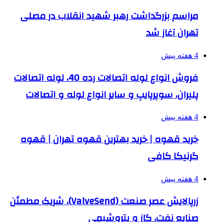
مراسم بزرگداشت رهبر شهید انقلاب در مصلی
تهران آغاز شد
4 هفته پیش
فروش انواع لوله اتصالات رده 40، لوله اتصالات
پلیران، سوپرپایپ و سایر انواع لوله و اتصالات
4 هفته پیش
خرید قهوه | خرید بهترین قهوه تهران | قهوه
گرنیکا کافی
4 هفته پیش
زرپالایش عصر صنعت (ValveSend)، شریک مطمئن
صنایع نفت، گاز و پتروشیمی