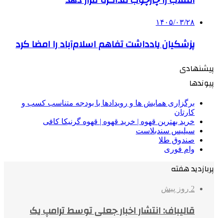
انقلاب را چارچوب مذاکره قرار دهد
۱۴۰۵/۰۳/۲۸
پزشکیان یادداشت تفاهم اسلام‌آباد را امضا کرد
پیشنهادی
پیوندها
برگزاری همایش ها و رویدادها با بودجه متناسب کسب و
کارتان
خرید بهترین قهوه | خرید قهوه | قهوه گرنیکا کافی
سیلیس سندبلاست
صندوق طلا
وام فوری
پربازدید هفته
2 روز پیش
قالیباف: انتشار اخبار جعلی توسط ترامپ یک