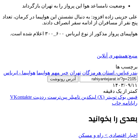
وضعیت نامساعد هوا این پرواز را به تهران بازگرداند
علی جزینی زاده افزود: به دنبال نشستن این هواپیما در کرمان، تعداد
پنج نفر از مسافران از ادامه سفر انصراف دادند.
هواپیمای پرواز مذکور از نوع ایرباس ۶۰۰_۳۰۰ اعلام شده است.
منبع:همشهری آنلاین
برچسب ها
بندرعباس- استان هرمزگان
تهران
خبر مهم
هواپیما
هواپیما - ایرباس
آدرس رونوشت
۱۴۰۳/۰۹/۱۱
کمتر از یک دقیقه
فیس بوک
توییتر (X)
لینکدین
‫تامبلر
‫پین‌ترست
‫رددیت
‫VKontakte
رایانامه
چاپ
بعدی را بخوانید
اخبار اقتصادی > راه و مسکن