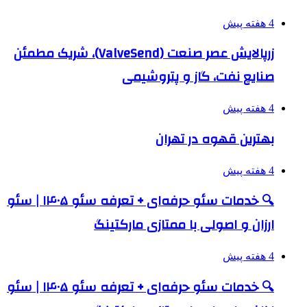
4 هفته پیش
زرپالایش عصر صنعت (ValveSend)، شریک مطمئن
صنایع نفت، گاز و پتروشیمی
4 هفته پیش
بهترین قهوه در تهران
4 هفته پیش
🔍 خدمات سئو حرفه‌ای + تعرفه سئو ۱۴۰۵ | سئو
ارزان و اصولی با ممتازی مارکتینگ
4 هفته پیش
🔍 خدمات سئو حرفه‌ای + تعرفه سئو ۱۴۰۵ | سئو