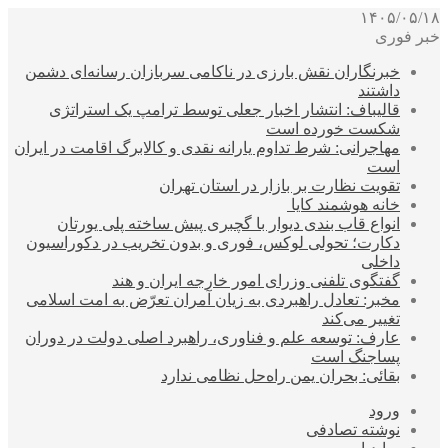
۱۴۰۵/۰۵/۱۸
خبر فوری
خبرنگاران نقش بارزی در ناکامی سربازان رسانه‌ای دشمن
داشتند
قالیباف: انتشار اخبار جعلی توسط ترامپ یک استراتژی
شکست خورده است
مهاجرانی: شرط تداوم یارانه نقدی و کالابرگ اقامت در ایران
است
تقویت نظارت بر بازار در استان تهران
خانه هوشمند کایا
انواع قاب بندی دیوار با گچبری پیش ساخته پلی یورتان
دکارت؛ تحولی لوکس، فوری و بدون تخریب در دکوراسیون
داخلی
گفتگوی تلفنی وزرای امور خارجه ایران و هند
مخبر: تعادل راهبردی به زیان آمران تعرّض به امت اسلامی
تغییر می‌کند
عارف: توسعه علم و فناوری، راهبرد اصلی دولت در دوران
پساجنگ است
بقائی: بحران یمن راه‌حل نظامی ندارد
ورود
نوشته تصادفی