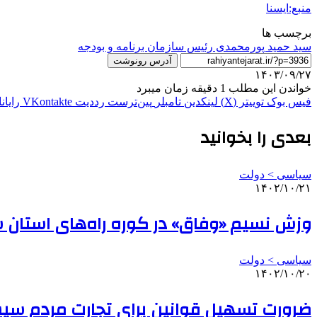
منبع:ایسنا
برچسب ها
سید حمید پورمحمدی رئیس سازمان برنامه و بودجه
آدرس رونوشت
۱۴۰۳/۰۹/۲۷
خواندن این مطلب 1 دقیقه زمان میبرد
فیس بوک
توییتر (X)
لینکدین
‫تامبلر
‫پین‌ترست
‫رددیت
‫VKontakte
رایان
بعدی را بخوانید
سیاسی > دولت
۱۴۰۲/۱۰/۲۱
وزش نسیم «وفاق» در کوره راه‌های استان 
سیاسی > دولت
۱۴۰۲/۱۰/۲۰
ضرورت تسهیل قوانین برای تجارت مردم سیس