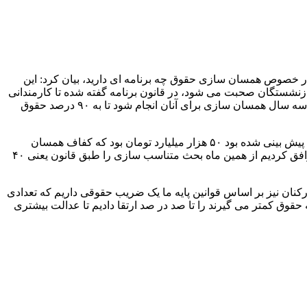
اران، در پاسخ به این پرسش که در خصوص همسان سازی حقوق چه برنامه ای دارید، بیان کرد: این
شستگان صحبت می شود، در قانون برنامه گفته شده تا کارمندانی
که در گذشته بازنشسته شده اند فاصله حقوقی آنان با کارمند متناظر آنان در دولت زیاد است، بنابراین در قانون برنامه تکلیف شده تا ظرف سه سال همسان سازی برای آنان انجام شود تا به ۹۰ درصد حقوق
وی اظهار کرد: تکلیف شده تا در سال جاری ۴۰ درصد آن انجام شود. وقتی خواستیم این کار را انجام دهیم معلوم شد که منابعی که در بودجه پیش بینی شده بود ۵۰ هزار میلیارد تومان بود که کفاف همسان
سازی ۴۰ درصد را نمی داد. حدود ۳۰ درصد امکان همسان سازی بود. با نشست های فراوان با مجلس و وقت مبسوط رئیس مجلس با هم توافق کردیم از همین ماه بحث متناسب سازی را طبق قانون یعنی ۴۰
نان نیز بر اساس قوانین پایه ما یک ضریب حقوقی داریم که تعدادی
 ۲۰ درصد افزایش دادیم و معافیت مالیاتی آنهایی که حقوق کمتر می گیرند را تا صد در صد ارتقا دادیم تا عدالت بیشتری