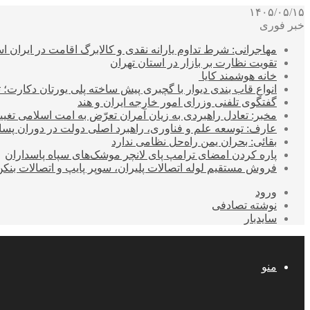
۱۴۰۵/۰۵/۱۵
خبر فوری
مهاجرانی: شرط تداوم یارانه نقدی و کالابرگ اقامت در ایران 
تقویت نظارت بر بازار در استان تهران
خانه هوشمند کایا
انواع قاب بندی دیوار با گچبری پیش ساخته پلی یورتان دکارت
گفتگوی تلفنی وزرای امور خارجه ایران و هند
مخبر: تعادل راهبردی به زیان آمران تعرّض به امت اسلامی تغیی
عارف: توسعه علم و فناوری، راهبرد اصلی دولت در دوران پ
بقائی: بحران یمن راه‌حل نظامی ندارد
پاره کردن امضای ترامپ پای لانچر موشک‌های سپاه پاسداران
فروش مستقیم لوله اتصالات پلیران، سوپر پایپ و اتصالات بنکن
ورود
نوشته تصادفی
سایدبار
منو