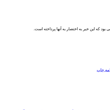
امه
چاپ