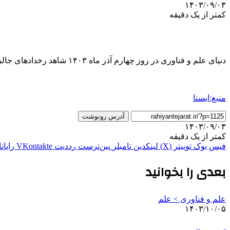
۱۴۰۳/۰۹/۰۳
کمتر از یک دقیقه
دنیای علم و فناوری در روز چهارم آذر ماه ۱۴۰۳ شاهد رخدادهای جالبی بود که این خبر به اختصار به آنها پرداخته است.
منبع:ایسنا
آدرس رونوشت
۱۴۰۳/۰۹/۰۳
کمتر از یک دقیقه
فیس بوک
توییتر (X)
لینکدین
‫تامبلر
‫پین‌ترست
‫رددیت
‫VKontakte
رایان
بعدی را بخوانید
علم و فناوری‌ > علم
۱۴۰۳/۱۰/۰۵