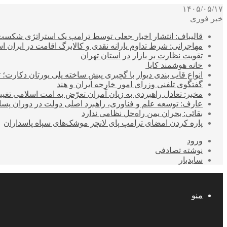
۱۴۰۵/۰۵/۱۷
خبر فوری
قالیباف: انتشار اخبار جعلی توسط ترامپ یک استراتژی شکس
مهاجرانی: شرط تداوم یارانه نقدی و کالابرگ اقامت در ایران 
تقویت نظارت بر بازار در استان تهران
خانه هوشمند کایا
انواع قاب بندی دیوار با گچبری پیش ساخته پلی یورتان دکارت
گفتگوی تلفنی وزرای امور خارجه ایران و هند
مخبر: تعادل راهبردی به زیان آمران تعرّض به امت اسلامی تغیی
عارف: توسعه علم و فناوری، راهبرد اصلی دولت در دوران پ
بقائی: بحران یمن راه‌حل نظامی ندارد
پاره کردن امضای ترامپ پای لانچر موشک‌های سپاه پاسداران
ورود
نوشته تصادفی
سایدبار
منو