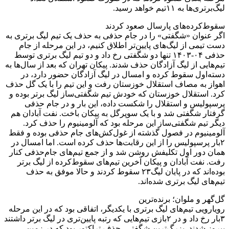
لیگ‌برتری‌ها به ۱۱تیم خواهد رسید.
سقوط‌کرده‌های پارسال صعود کردند
اگر عنوان «شگفتی» را در جام حذفی به حذف یک تیم لیگ برتری به
دست تیمی از لیگ‌های پایین‌تر اطلاق کنیم، در این مرحله از جام
حذفی ۰۴-۱۴۰۳ تنها دو شگفتی رخ داد و دو تیم لیگ برتری توسط
تیم‌هایی از لیگ آزادگان حذف شدند. پیکان تهران که بعد از سال‌ها به
دسته‌اول سقوط کرده و امسال در لیگ آزادگان حضور دارد، در
اهواز به مصاف استقلال خوزستان رفت و این تیم را با یک گل حذف
کرد. استقلال خوزستان که خودش تیم شگفتی‌ساز لیگ برتر بوده و
پرسپولیس و استقلال را شکست داده، این بار و در جام حذفی
گرفتار شگفتی شد و با یک سوپرگل به پیکان باخت. نفت آبادان هم
دیگر تیم شگفتی‌ساز این مرحله بود که آلومینیوم را حذف کرد.
آلومینیوم در فصول گذشته از غول‌کش‌های جام حذفی بوده و فقط
۲بار پرسپولیس را از این رقابت‌ها حذف کرده است. اما امسال در
همان دور اول تکلیفش روشن شد و از جمع تیم‌های جام‌حذفی کنار
رفت. نفت آبادان و پیکان آخرین تیم‌های سقوط‌کرده از لیگ برتر
بوده‌اند که در پایان لیگ۲۳ سقوط کردند و حالا موفق به حذف
تیم‌های لیگ برتری شده‌اند.
گل‌گهر و ملوان؛ برنده‌ترین
رویارویی تیم‌های لیگ برتری با یکدیگر، اتفاقی بود که در این مرحله
۳بار رخ داد و در ۲بازی تیم‌هایی که رتبه پایین‌تری در لیگ برتر داشتند
پیروز شدند. بزرگ‌ترین شگفتی، حذف تراکتور بود که در زمین