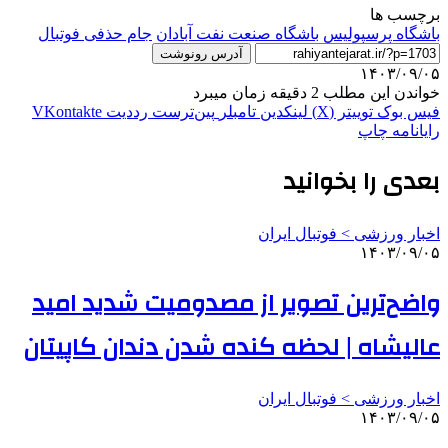
برچسب ها
باشگاه پرسپولیس
باشگاه صنعت نفت آبادان
جام حذفی فوتبال
آدرس رونوشت
۱۴۰۳/۰۹/۰۵
خواندن این مطلب 2 دقیقه زمان میبرد
فیس بوک
توییتر (X)
لینکدین
‫تامبلر
‫پین‌ترست
‫رددیت
‫VKontakte
رایانامه
چاپ
بعدی را بخوانید
اخبار ورزشی > فوتبال ايران
۱۴۰۳/۰۹/۰۵
واضح‌ترین تصویر از مصدومیت شدید امید
عالیشاه | لحظه کنده شدن دندان کاپیتان
اخبار ورزشی > فوتبال ايران
۱۴۰۳/۰۹/۰۵