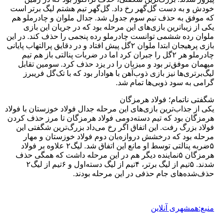
خودش و به دست گل‌گهر رخ داد. گل‌گهر تیم هشتم لیگ برتر است
که موفق به حذف تیم سوم جدول شد. جدال ملوان و چادرملو هم
یکی از زیباترین بازی‌های این مرحله بود که در جریان این بازی
ملوان رده ششمی توانست چادرملو رده پنجمی را حذف کند. در این
بازی پرهیجان ابتدا ملوان ۲گل پیش افتاد و در دقایق پرالتهاب پایانی
چادرملو هر ۲گل را جبران کرد اما در ضربات پنالتی باز هم تیم
میهمان موفق‌تر بود و میزبان را در یزد حذف کرد. سومین تقابل
لیگ‌برتری‌ها نیز بازی ذوب‌آهن با هوادار بود که با تک‌گل فریبرز
گرامی به سود ذوبی‌ها تمام شد.
شگفتی ناتمام؛ فولاد هرمزگان
یکی از جذاب‌ترین بازی‌های این مرحله جدال فولاد خوزستان با فولاد
هرمزگان بود که تیم دسته‌دومی فولاد هرمزگان تا مرز حذف کردن
فولاد بزرگ رفت. این اتفاق اگر رخ می‌داد بزرگ‌ترین شگفتی این
مرحله بود که درخشش دروازه‌بان دوم فولاد خوزستان و مهار
۵ضربه پنالتی توسط او مانع این اتفاق شد. لیگ۲ علاوه بر فولاد
هرمزگان ۵نماینده دیگر هم در این مرحله داشت که همگی حذف
شدند. ۵تیم از لیگ برتر، ۴تیم از لیگ دسته‌اول و ۶تیم از لیگ۲
حذف‌شده‌های جام حذفی در این مرحله بودند.
منبع:همشهری آنلاین