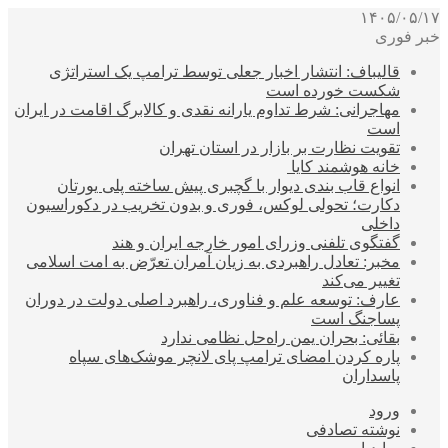
۱۴۰۵/۰۵/۱۷
خبر فوری
قالیباف: انتشار اخبار جعلی توسط ترامپ یک استراتژی
شکست خورده است
مهاجرانی: شرط تداوم یارانه نقدی و کالابرگ اقامت در ایران
است
تقویت نظارت بر بازار در استان تهران
خانه هوشمند کایا
انواع قاب بندی دیوار با گچبری پیش ساخته پلی یورتان
دکارت؛ تحولی لوکس، فوری و بدون تخریب در دکوراسیون
داخلی
گفتگوی تلفنی وزرای امور خارجه ایران و هند
مخبر: تعادل راهبردی به زیان آمران تعرّض به امت اسلامی
تغییر می‌کند
عارف: توسعه علم و فناوری، راهبرد اصلی دولت در دوران
پساجنگ است
بقائی: بحران یمن راه‌حل نظامی ندارد
پاره کردن امضای ترامپ پای لانچر موشک‌های سپاه
پاسداران
ورود
نوشته تصادفی