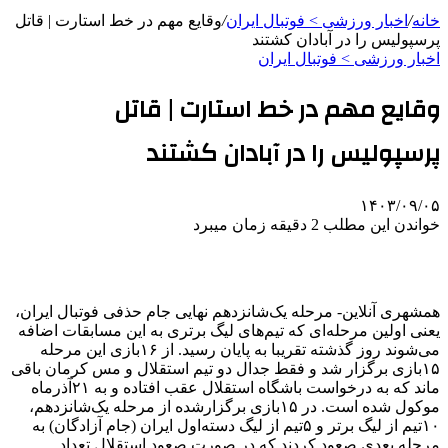
خانه
/
اخبار ورزشی > فوتبال ايران
/
وقایع مهم در خط استارت | قاتل
پرسپولیس را در آبادان کشتند
اخبار ورزشی > فوتبال ايران
وقایع مهم در خط استارت | قاتل
پرسپولیس را در آبادان کشتند
۱۴۰۳/۰۹/۰۵
خواندن این مطلب 2 دقیقه زمان میبرد
همشهری آنلاین- مرحله یک‌شانزدهم نهایی جام حذفی فوتبال ایران،
یعنی اولین مرحله‌ای که تیم‌های لیگ برتری به این مسابقات اضافه
می‌شوند روز گذشته تقریبا به پایان رسید. از ۱۶بازی این مرحله
۱۵بازی برگزار شد و فقط جدال دو تیم استقلال و مس کرمان باقی
ماند که به درخواست باشگاه استقلال عقب افتاده و به ۲۱آذرماه
موکول شده است. در ۱۵بازی برگزارشده از مرحله یک‌شانزدهم،
۱۰تیم از لیگ برتر و ۵تیم از لیگ دسته‌اول ایران (جام آزادگان) به
مرحله بعدی صعود کردند که در صورت صعود استقلال تعداد