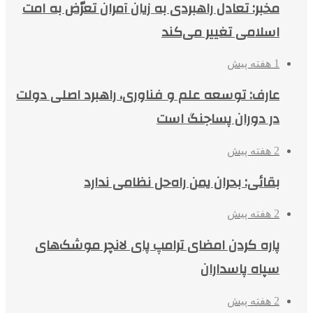
مخبر: تعادل راهبردی به زیان آمران تعرّض به امت
اسلامی تغییر می‌کند
1 هفته پیش
عارف: توسعه علم و فناوری، راهبرد اصلی دولت
در دوران پساجنگ است
2 هفته پیش
بقائی: بحران یمن راه‌حل نظامی ندارد
2 هفته پیش
پاره کردن امضای ترامپ پای لانچر موشک‌های
سپاه پاسداران
2 هفته پیش