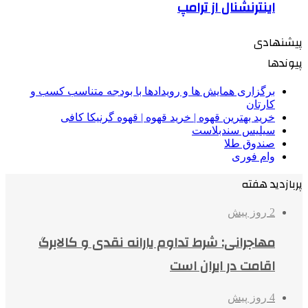
اینترنشنال از ترامپ
پیشنهادی
پیوندها
برگزاری همایش ها و رویدادها با بودجه متناسب کسب و
کارتان
خرید بهترین قهوه | خرید قهوه | قهوه گرنیکا کافی
سیلیس سندبلاست
صندوق طلا
وام فوری
پربازدید هفته
2 روز پیش
مهاجرانی: شرط تداوم یارانه نقدی و کالابرگ
اقامت در ایران است
4 روز پیش