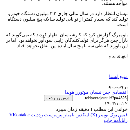
مواجه هستند.
نیسان انتظار دارد در سال مالی جاری ۳.۲ میلیون دستگاه خودرو
تولید کند که بسیار کمتر از توانایی تولید سالانه پنج میلیون دستگاه
است.
بلومبرگ گزارش کرد که کارشناسان اظهار کردند که نمی‌گویند که
بازار چین هرگز برای تولیدکنندگان ژاپنی سودآور نخواهد بود. اما بر
این باورند که طی سه تا پنج سال آینده این اتفاق نخواهد افتاد.
انتهای پیام
منبع:ایسنا
برچسب ها
اقتصادي
چین
نیسان موتورز
هوندا
آدرس رونوشت
۱۴۰۳/۱۰/۰۲
خواندن این مطلب 1 دقیقه زمان میبرد
فیس بوک
توییتر (X)
لینکدین
‫تامبلر
‫پین‌ترست
‫رددیت
‫VKontakte
رایانامه
چاپ