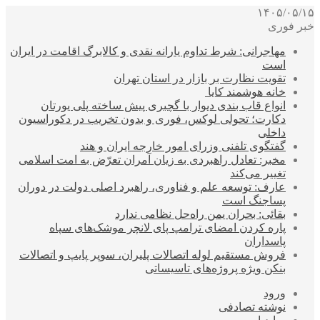
۱۴۰۵/۰۵/۱۵
خبر فوری
مهاجرانی: شرط تداوم یارانه نقدی و کالابرگ اقامت در ایران
است
تقویت نظارت بر بازار در استان تهران
خانه هوشمند کایا
انواع قاب بندی دیوار با گچبری پیش ساخته پلی یورتان
دکارت؛ تحولی لوکس، فوری و بدون تخریب در دکوراسیون
داخلی
گفتگوی تلفنی وزرای امور خارجه ایران و هند
مخبر: تعادل راهبردی به زیان آمران تعرّض به امت اسلامی
تغییر می‌کند
عارف: توسعه علم و فناوری، راهبرد اصلی دولت در دوران
پساجنگ است
بقائی: بحران یمن راه‌حل نظامی ندارد
پاره کردن امضای ترامپ پای لانچر موشک‌های سپاه
پاسداران
فروش مستقیم لوله اتصالات پلیران، سوپر پایپ و اتصالات
بنکن ویژه پروژه‌های تاسیساتی
ورود
نوشته تصادفی