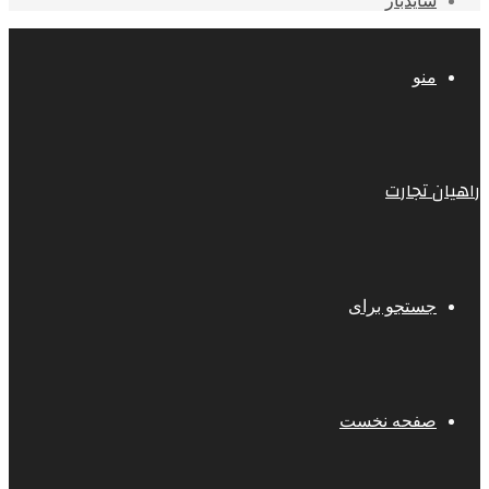
سایدبار
منو
راهیان تجارت
جستجو برای
صفحه نخست