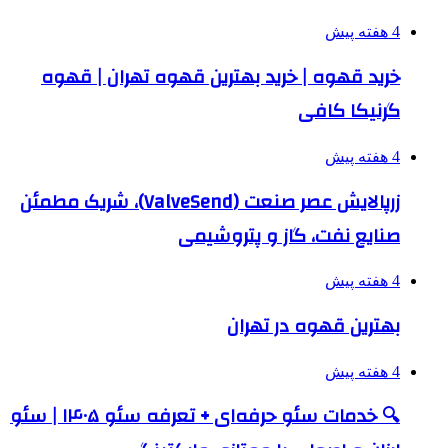
4 هفته پیش
خرید قهوه | خرید بهترین قهوه تهران | قهوه
گرنیکا کافی
4 هفته پیش
زرپالایش عصر صنعت (ValveSend)، شریک مطمئن
صنایع نفت، گاز و پتروشیمی
4 هفته پیش
بهترین قهوه در تهران
4 هفته پیش
🔍 خدمات سئو حرفه‌ای + تعرفه سئو ۱۴۰۵ | سئو