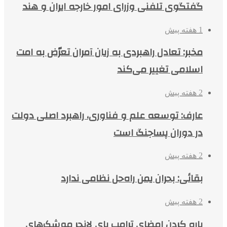
گفتگوی تلفنی وزرای امور خارجه ایران و هند
1 هفته پیش
مخبر: تعادل راهبردی به زیان آمران تعرّض به امت
اسلامی تغییر می‌کند
2 هفته پیش
عارف: توسعه علم و فناوری، راهبرد اصلی دولت
در دوران پساجنگ است
2 هفته پیش
بقائی: بحران یمن راه‌حل نظامی ندارد
2 هفته پیش
پاره کردن امضای ترامپ پای لانچر موشک‌های