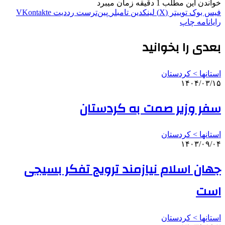
خواندن این مطلب 1 دقیقه زمان میبرد
فیس بوک
توییتر (X)
لینکدین
‫تامبلر
‫پین‌ترست
‫رددیت
‫VKontakte
رایانامه
چاپ
بعدی را بخوانید
استانها > کردستان
۱۴۰۴/۰۳/۱۵
سفر وزیر صمت به کردستان
استانها > کردستان
۱۴۰۳/۰۹/۰۴
جهان اسلام نیازمند ترویج تفکر بسیجی
است
استانها > کردستان