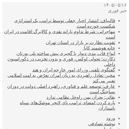
۱۴۰۵/۰۵/۱۶
خبر فوری
قالیباف: انتشار اخبار جعلی توسط ترامپ یک استراتژی
شکست خورده است
مهاجرانی: شرط تداوم یارانه نقدی و کالابرگ اقامت در ایران
است
تقویت نظارت بر بازار در استان تهران
خانه هوشمند کایا
انواع قاب بندی دیوار با گچبری پیش ساخته پلی یورتان
دکارت؛ تحولی لوکس، فوری و بدون تخریب در دکوراسیون
داخلی
گفتگوی تلفنی وزرای امور خارجه ایران و هند
مخبر: تعادل راهبردی به زیان آمران تعرّض به امت اسلامی
تغییر می‌کند
عارف: توسعه علم و فناوری، راهبرد اصلی دولت در دوران
پساجنگ است
بقائی: بحران یمن راه‌حل نظامی ندارد
پاره کردن امضای ترامپ پای لانچر موشک‌های سپاه
پاسداران
ورود
نوشته تصادفی