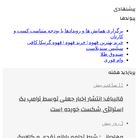
پیشنهادی
پیوندها
برگزاری همایش ها و رویدادها با بودجه متناسب کسب و
کارتان
خرید بهترین قهوه | خرید قهوه | قهوه گرنیکا کافی
سیلیس سندبلاست
صندوق طلا
وام فوری
پربازدید هفته
11 ساعت پیش
قالیباف: انتشار اخبار جعلی توسط ترامپ یک
استراتژی شکست خورده است
3 روز پیش
مهاجرانی: شرط تداوم یارانه نقدی و کالابرگ