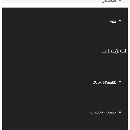
سایدبار
منو
راهیان تجارت
جستجو برای
صفحه نخست