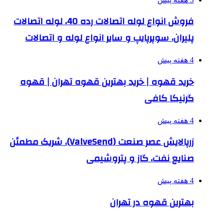
فروش انواع لوله اتصالات رده 40، لوله اتصالات
پلیران، سوپرپایپ و سایر انواع لوله و اتصالات
4 هفته پیش
خرید قهوه | خرید بهترین قهوه تهران | قهوه
گرنیکا کافی
4 هفته پیش
زرپالایش عصر صنعت (ValveSend)، شریک مطمئن
صنایع نفت، گاز و پتروشیمی
4 هفته پیش
بهترین قهوه در تهران