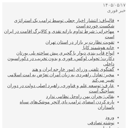
۱۴۰۵/۰۵/۱۷
خبر فوری
قالیباف: انتشار اخبار جعلی توسط ترامپ یک استراتژی
شکست خورده است
مهاجرانی: شرط تداوم یارانه نقدی و کالابرگ اقامت در ایران
است
تقویت نظارت بر بازار در استان تهران
خانه هوشمند کایا
انواع قاب بندی دیوار با گچبری پیش ساخته پلی یورتان
دکارت؛ تحولی لوکس، فوری و بدون تخریب در دکوراسیون
داخلی
گفتگوی تلفنی وزرای امور خارجه ایران و هند
مخبر: تعادل راهبردی به زیان آمران تعرّض به امت اسلامی
تغییر می‌کند
عارف: توسعه علم و فناوری، راهبرد اصلی دولت در دوران
پساجنگ است
بقائی: بحران یمن راه‌حل نظامی ندارد
پاره کردن امضای ترامپ پای لانچر موشک‌های سپاه
پاسداران
ورود
نوشته تصادفی