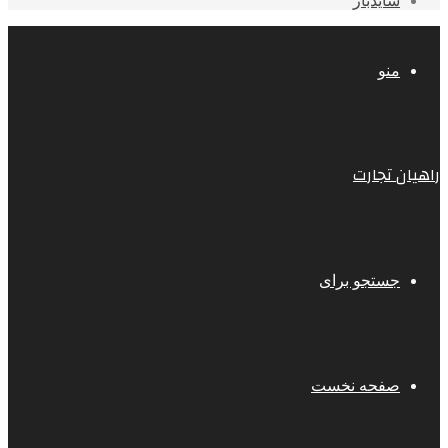
سایدبار
منو
راهیان تجارت
جستجو برای
صفحه نخست