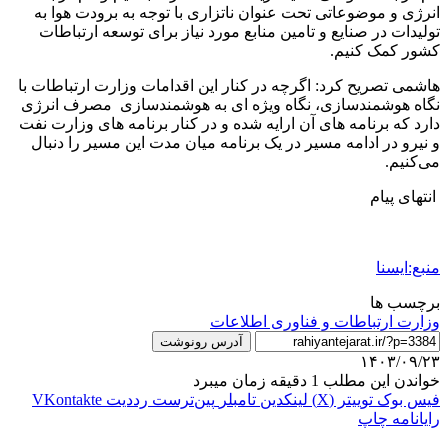
انرژی و موضوعاتی تحت عنوان ناتزاری با توجه به برودت هوا به
تولیدات در صنایع و تامین منابع مورد نیاز برای توسعه ارتباطات
کشور کمک کنیم.
هاشمی تصریح کرد: اگرچه در کنار این اقدامات وزارت ارتباطات با
نگاه هوشمندسازی، نگاه ویژه ای به هوشمندسازی مصرف انرژی
دارد که برنامه های آن ارایه شده و در کنار برنامه های وزارت نفت
و نیرو در ادامه مسیر در یک برنامه میان مدت این مسیر را دنبال
می‌کنیم.
انتهای پیام
منبع:ایسنا
برچسب ها
وزارت ارتباطات و فناوری اطلاعات
آدرس رونوشت
۱۴۰۳/۰۹/۲۳
خواندن این مطلب 1 دقیقه زمان میبرد
فیس بوک
توییتر (X)
لینکدین
‫تامبلر
‫پین‌ترست
‫رددیت
‫VKontakte
رایانامه
چاپ