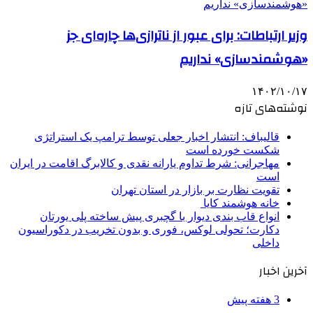
وزیر ارتباطات: برای عبور از ناترازی‌ها چاره‌ای جز
«هوشمندسازی» نداریم
۱۴۰۲/۱۰/۱۷
نوشته‌های تازه
قالیباف: انتشار اخبار جعلی توسط ترامپ یک استراتژی
شکست خورده است
مهاجرانی: شرط تداوم یارانه نقدی و کالابرگ اقامت در ایران
است
تقویت نظارت بر بازار در استان تهران
خانه هوشمند کایا
انواع قاب بندی دیوار با گچبری پیش ساخته پلی یورتان
دکارت؛ تحولی لوکس، فوری و بدون تخریب در دکوراسیون
داخلی
آخرین اخبار
3 هفته پیش