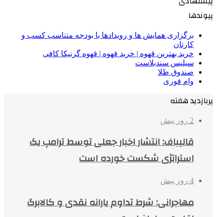
پیشنهادی
پیوندها
برگزاری همایش ها و رویدادها با بودجه متناسب کسب و
کارتان
خرید بهترین قهوه | خرید قهوه | قهوه گرنیکا کافی
سیلیس سندبلاست
صندوق طلا
وام فوری
پربازدید هفته
2 روز پیش
قالیباف: انتشار اخبار جعلی توسط ترامپ یک
استراتژی شکست خورده است
4 روز پیش
مهاجرانی: شرط تداوم یارانه نقدی و کالابرگ