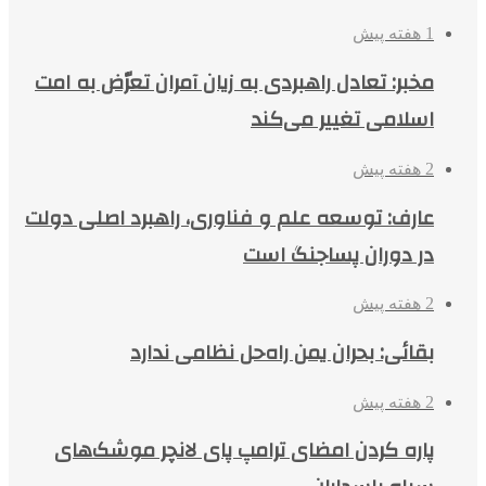
1 هفته پیش
مخبر: تعادل راهبردی به زیان آمران تعرّض به امت
اسلامی تغییر می‌کند
2 هفته پیش
عارف: توسعه علم و فناوری، راهبرد اصلی دولت
در دوران پساجنگ است
2 هفته پیش
بقائی: بحران یمن راه‌حل نظامی ندارد
2 هفته پیش
پاره کردن امضای ترامپ پای لانچر موشک‌های