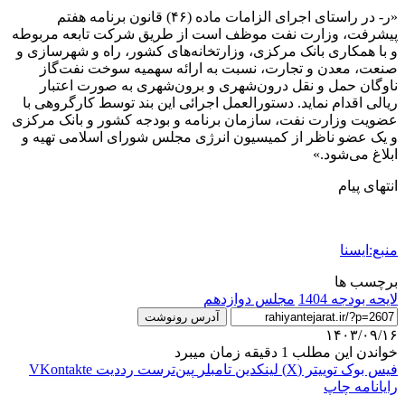
«ر- در راستای اجرای الزامات ماده (۴۶) قانون برنامه هفتم
پیشرفت، وزارت نفت موظف است از طریق شرکت تابعه مربوطه
و با همکاری بانک مرکزی، وزارتخانه‌های کشور، راه و شهرسازی و
صنعت، معدن و تجارت، نسبت به ارائه سهمیه سوخت نفت‌گاز
ناوگان حمل و نقل درون‌شهری و برون‌شهری به صورت اعتبار
ریالی اقدام نماید. دستورالعمل اجرائی این بند توسط کارگروهی با
عضویت وزارت نفت، سازمان برنامه و بودجه کشور و بانک مرکزی
و یک عضو ناظر از کمیسیون انرژی مجلس شورای اسلامی تهیه و
ابلاغ می‌شود.»
انتهای پیام
منبع:ایسنا
برچسب ها
لایحه بودجه 1404
مجلس دوازدهم
آدرس رونوشت
۱۴۰۳/۰۹/۱۶
خواندن این مطلب 1 دقیقه زمان میبرد
فیس بوک
توییتر (X)
لینکدین
‫تامبلر
‫پین‌ترست
‫رددیت
‫VKontakte
رایانامه
چاپ