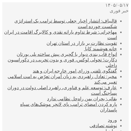
۱۴۰۵/۰۵/۱۷
خبر فوری
قالیباف: انتشار اخبار جعلی توسط ترامپ یک استراتژی
شکست خورده است
مهاجرانی: شرط تداوم یارانه نقدی و کالابرگ اقامت در ایران
است
تقویت نظارت بر بازار در استان تهران
خانه هوشمند کایا
انواع قاب بندی دیوار با گچبری پیش ساخته پلی یورتان
دکارت؛ تحولی لوکس، فوری و بدون تخریب در دکوراسیون
داخلی
گفتگوی تلفنی وزرای امور خارجه ایران و هند
مخبر: تعادل راهبردی به زیان آمران تعرّض به امت اسلامی
تغییر می‌کند
عارف: توسعه علم و فناوری، راهبرد اصلی دولت در دوران
پساجنگ است
بقائی: بحران یمن راه‌حل نظامی ندارد
پاره کردن امضای ترامپ پای لانچر موشک‌های سپاه
پاسداران
ورود
نوشته تصادفی