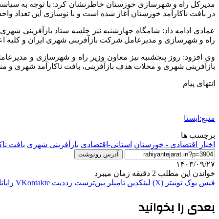
در بافت ناکارآمد خوزستان آغاز شده است و با نوسازی این تعداد وا
عمادی ادامه داد: شامگاه چهارشنبه نیز جلسه ستاد بازآفرینی شهری
راه و شهرسازی و مدیرعامل شرکت بازآفرینی شهری ایران و کلیه اع
وی افزود: روز پنجشنبه نیز معاون وزیر راه و شهرسازی و مدیرعام
بازآفرینی شهری و محلات هدف بازآفرینی، بافت ناکارآمد شهری و منا
انتهای پیام
منبع:ایسنا
برچسب ها
اخبار اقتصادی - خوزستان
استانی-اقتصادی
بازآفرینی شهری
بافت نا
آدرس رونوشت
۱۴۰۳/۰۹/۲۷
خواندن این مطلب 2 دقیقه زمان میبرد
فیس بوک
توییتر (X)
لینکدین
‫تامبلر
‫پین‌ترست
‫رددیت
‫VKontakte
رایان
بعدی را بخوانید