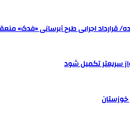
ده/ قرارداد اجرایی طرح آبرسانی «فدک» منع
از سریعتر تکمیل شود