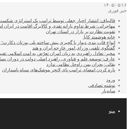
۱۴۰۵/۰۵/۱۶
خبر فوری
قالیباف: انتشار اخبار جعلی توسط ترامپ یک استراتژی شکس
مهاجرانی: شرط تداوم یارانه نقدی و کالابرگ اقامت در ایران 
تقویت نظارت بر بازار در استان تهران
خانه هوشمند کایا
انواع قاب بندی دیوار با گچبری پیش ساخته پلی یورتان دکارت
گفتگوی تلفنی وزرای امور خارجه ایران و هند
مخبر: تعادل راهبردی به زیان آمران تعرّض به امت اسلامی تغیی
عارف: توسعه علم و فناوری، راهبرد اصلی دولت در دوران پ
بقائی: بحران یمن راه‌حل نظامی ندارد
پاره کردن امضای ترامپ پای لانچر موشک‌های سپاه پاسداران
ورود
نوشته تصادفی
سایدبار
منو