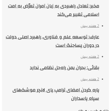
مخبر: تعادل راهبردی به زیان آمران تعرّض به امت
اسلامی تغییر می‌کند
2 هفته پیش
عارف: توسعه علم و فناوری، راهبرد اصلی دولت
در دوران پساجنگ است
2 هفته پیش
بقائی: بحران یمن راه‌حل نظامی ندارد
2 هفته پیش
پاره کردن امضای ترامپ پای لانچر موشک‌های
سپاه پاسداران