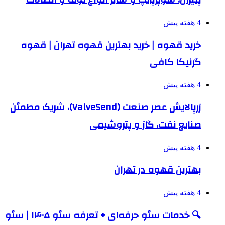
4 هفته پیش
خرید قهوه | خرید بهترین قهوه تهران | قهوه
گرنیکا کافی
4 هفته پیش
زرپالایش عصر صنعت (ValveSend)، شریک مطمئن
صنایع نفت، گاز و پتروشیمی
4 هفته پیش
بهترین قهوه در تهران
4 هفته پیش
🔍 خدمات سئو حرفه‌ای + تعرفه سئو ۱۴۰۵ | سئو