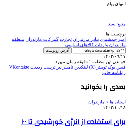
انتهای پیام
منبع:ایسنا
برچسب ها
امیر جمشیدی
بنادر مازندران
تجارت
گمرکات مازندران
منطقه
مازندران
واردات کالاهای اساسی
آدرس رونوشت
۱۴۰۳/۰۹/۱۷
خواندن این مطلب 1 دقیقه زمان میبرد
فیس بوک
توییتر (X)
لینکدین
‫تامبلر
‫پین‌ترست
‫رددیت
‫VKontakte
رایانامه
چاپ
بعدی را بخوانید
استان ها > مازندران
۱۴۰۲/۱۰/۱۸
برای استفاده از انرژی خورشیدی تا ۱۰۰