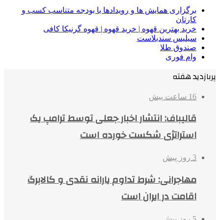
برگزاری همایش ها و رویدادها با بودجه متناسب کسب و
کارتان
خرید بهترین قهوه | خرید قهوه | قهوه گرنیکا کافی
سیلیس سندبلاست
صندوق طلا
وام فوری
پربازدید هفته
16 ساعت پیش
قالیباف: انتشار اخبار جعلی توسط ترامپ یک
استراتژی شکست خورده است
3 روز پیش
مهاجرانی: شرط تداوم یارانه نقدی و کالابرگ
اقامت در ایران است
5 روز پیش