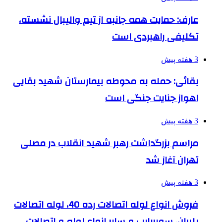
عارف: حمایت همه جانبه از تیم والیبال نشسته،
تکلیفی راهبردی است
3 هفته پیش
بقائی: حمله به محوطه بیمارستان شهید بقایی
اهواز جنایت جنگی است
3 هفته پیش
مراسم بزرگداشت رهبر شهید انقلاب در مصلی
تهران آغاز شد
3 هفته پیش
فروش انواع لوله اتصالات رده 40، لوله اتصالات
پلیران، سوپرپایپ و سایر انواع لوله و اتصالات