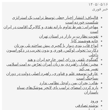
۱۴۰۵/۰۵/۱۶
خبر فوری
قالیباف: انتشار اخبار جعلی توسط ترامپ یک استراتژی
شکست خورده است
مهاجرانی: شرط تداوم یارانه نقدی و کالابرگ اقامت در ایران
است
تقویت نظارت بر بازار در استان تهران
خانه هوشمند کایا
انواع قاب بندی دیوار با گچبری پیش ساخته پلی یورتان
دکارت؛ تحولی لوکس، فوری و بدون تخریب در دکوراسیون
داخلی
گفتگوی تلفنی وزرای امور خارجه ایران و هند
مخبر: تعادل راهبردی به زیان آمران تعرّض به امت اسلامی
تغییر می‌کند
عارف: توسعه علم و فناوری، راهبرد اصلی دولت در دوران
پساجنگ است
بقائی: بحران یمن راه‌حل نظامی ندارد
پاره کردن امضای ترامپ پای لانچر موشک‌های سپاه
پاسداران
ورود
نوشته تصادفی