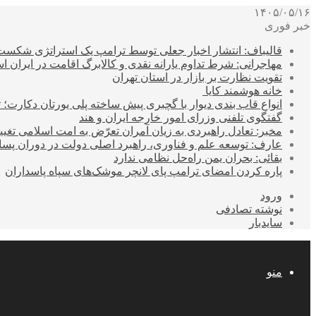
۱۴۰۵/۰۵/۱۶
خبر فوری
قالیباف: انتشار اخبار جعلی توسط ترامپ یک استراتژی شکس
مهاجرانی: شرط تداوم یارانه نقدی و کالابرگ اقامت در ایران 
تقویت نظارت بر بازار در استان تهران
خانه هوشمند کایا
انواع قاب بندی دیوار با گچبری پیش ساخته پلی یورتان دکارت
گفتگوی تلفنی وزرای امور خارجه ایران و هند
مخبر: تعادل راهبردی به زیان آمران تعرّض به امت اسلامی تغیی
عارف: توسعه علم و فناوری، راهبرد اصلی دولت در دوران پ
بقائی: بحران یمن راه‌حل نظامی ندارد
پاره کردن امضای ترامپ پای لانچر موشک‌های سپاه پاسداران
ورود
نوشته تصادفی
سایدبار
منو