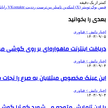
کمتر از یک دقیقه
فیس بوک
توییتر (X)
لینکدین
‫تامبلر
‫پین‌ترست
‫رددیت
‫VKontakte
رایان
بعدی را بخوانید
اخبار دانش > فناوری‌
۱۴۰۳/۰۹/۰۵
دریافت اینترنت ماهواره‌ای بر روی گوشی مو
اخبار دانش > فناوری‌
۱۴۰۳/۰۹/۰۴
این عینک مخصوص مبتلایان به صرع را نجات 
اخبار دانش > فناوری‌
۱۴۰۳/۰۹/۰۴
با این آزمایش متوجه می‌شوید که آیا گو