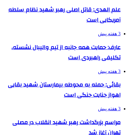
علم الهدی: قاتل اصلی رهبر شهید نظام سلطه
آمریکایی است
3 هفته پیش
عارف: حمایت همه جانبه از تیم والیبال نشسته،
تکلیفی راهبردی است
3 هفته پیش
بقائی: حمله به محوطه بیمارستان شهید بقایی
اهواز جنایت جنگی است
3 هفته پیش
مراسم بزرگداشت رهبر شهید انقلاب در مصلی
تهران آغاز شد