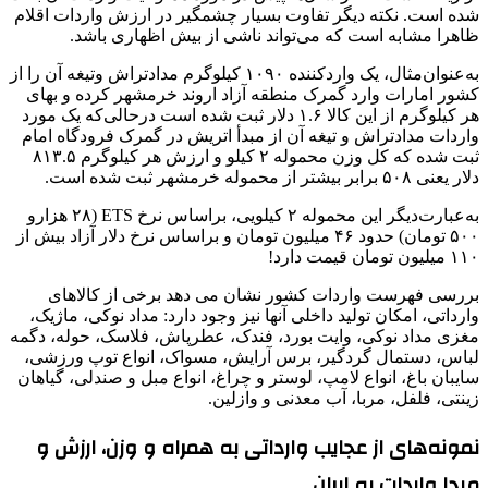
شده است. نکته دیگر تفاوت بسیار چشمگیر در ارزش واردات اقلام
ظاهرا مشابه است که می‌تواند ناشی از بیش اظهاری باشد.
به‌عنوان‌مثال، یک واردکننده ۱۰۹۰ کیلوگرم مدادتراش وتیغه آن را از
کشور امارات وارد گمرک منطقه آزاد اروند خرمشهر کرده و بهای
هر کیلوگرم از این کالا ۱.۶ دلار ثبت شده است درحالی‌که یک مورد
واردات مدادتراش و تیغه آن از مبدأ اتریش در گمرک فرودگاه امام
ثبت شده که کل وزن محموله ۲ کیلو و ارزش هر کیلوگرم ۸۱۳.۵
دلار یعنی ۵۰۸ برابر بیشتر از محموله خرمشهر ثبت شده است.
به‌عبارت‌دیگر این محموله ۲ کیلویی، براساس نرخ ETS (۲۸ هزارو
۵۰۰ تومان) حدود ۴۶ میلیون تومان و براساس نرخ دلار آزاد بیش از
۱۱۰ میلیون تومان قیمت دارد!
بررسی فهرست واردات کشور نشان می دهد برخی از کالاهای
وارداتی، امکان تولید داخلی آنها نیز وجود دارد: مداد نوکی، ماژیک،
مغزی مداد نوکی، وایت بورد، فندک، عطرپاش، فلاسک، حوله، دگمه
لباس، دستمال گردگیر، برس آرایش، مسواک، انواع توپ ورزشی،
سایبان باغ، انواع لامپ، لوستر و چراغ، انواع مبل و صندلی، گیاهان
زینتی، فلفل، مربا، آب معدنی و وازلین.
نمونه‌های از عجایب وارداتی به همراه و وزن، ارزش و
مبدا واردات به ایران