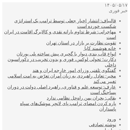
۱۴۰۵/۰۵/۱۷
خبر فوری
قالیباف: انتشار اخبار جعلی توسط ترامپ یک استراتژی
شکست خورده است
مهاجرانی: شرط تداوم یارانه نقدی و کالابرگ اقامت در ایران
است
تقویت نظارت بر بازار در استان تهران
خانه هوشمند کایا
انواع قاب بندی دیوار با گچبری پیش ساخته پلی یورتان
دکارت؛ تحولی لوکس، فوری و بدون تخریب در دکوراسیون
داخلی
گفتگوی تلفنی وزرای امور خارجه ایران و هند
مخبر: تعادل راهبردی به زیان آمران تعرّض به امت اسلامی
تغییر می‌کند
عارف: توسعه علم و فناوری، راهبرد اصلی دولت در دوران
پساجنگ است
بقائی: بحران یمن راه‌حل نظامی ندارد
پاره کردن امضای ترامپ پای لانچر موشک‌های سپاه
پاسداران
ورود
نوشته تصادفی