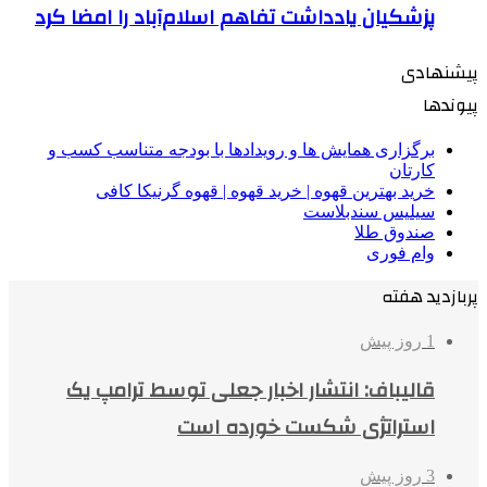
پزشکیان یادداشت تفاهم اسلام‌آباد را امضا کرد
پیشنهادی
پیوندها
برگزاری همایش ها و رویدادها با بودجه متناسب کسب و
کارتان
خرید بهترین قهوه | خرید قهوه | قهوه گرنیکا کافی
سیلیس سندبلاست
صندوق طلا
وام فوری
پربازدید هفته
1 روز پیش
قالیباف: انتشار اخبار جعلی توسط ترامپ یک
استراتژی شکست خورده است
3 روز پیش