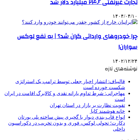
تجارت غیرنفتی ۲۴.۶ میلیارد دلار شد
۱۴۰۴/۰۴/۱۰
چرا خودروهای وارداتی گران شد؟ | به نفع لوکس
سواران!
۱۴۰۲/۱۲/۲۴
نوشته‌های تازه
قالیباف: انتشار اخبار جعلی توسط ترامپ یک استراتژی
شکست خورده است
مهاجرانی: شرط تداوم یارانه نقدی و کالابرگ اقامت در ایران
است
تقویت نظارت بر بازار در استان تهران
خانه هوشمند کایا
انواع قاب بندی دیوار با گچبری پیش ساخته پلی یورتان
دکارت؛ تحولی لوکس، فوری و بدون تخریب در دکوراسیون
داخلی