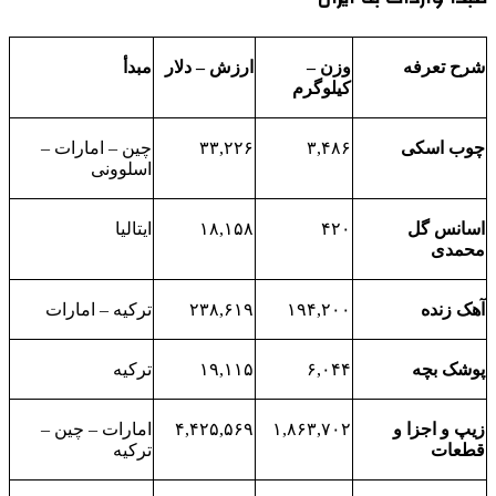
شرح تعرفه
وزن –
ارزش – دلار
مبدأ
کیلوگرم
چوب اسکی
۳,۴۸۶
۳۳,۲۲۶
چین – امارات –
اسلوونی
اسانس گل
۴۲۰
۱۸,۱۵۸
ایتالیا
محمدی
آهک زنده
۱۹۴,۲۰۰
۲۳۸,۶۱۹
ترکیه – امارات
پوشک بچه
۶,۰۴۴
۱۹,۱۱۵
ترکیه
زیپ و اجزا و
۱,۸۶۳,۷۰۲
۴,۴۲۵,۵۶۹
امارات – چین –
قطعات
ترکیه