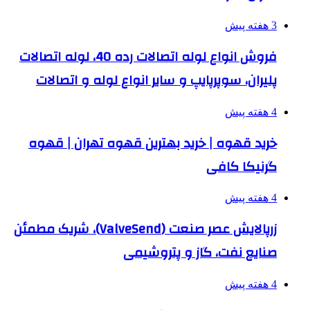
3 هفته پیش
فروش انواع لوله اتصالات رده 40، لوله اتصالات
پلیران، سوپرپایپ و سایر انواع لوله و اتصالات
4 هفته پیش
خرید قهوه | خرید بهترین قهوه تهران | قهوه
گرنیکا کافی
4 هفته پیش
زرپالایش عصر صنعت (ValveSend)، شریک مطمئن
صنایع نفت، گاز و پتروشیمی
4 هفته پیش