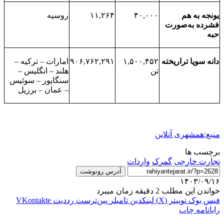
یونجه به هم
۴۰,۰۰۰
۱۱,۲۶۴
روسیه
فشرده به‌صورت
حبه
دانه سویا تراریخته
۱,۵۰۰,۴۵۲
۹۰۶,۷۶۲,۲۹۱
امارات – ترکیه –
تن
هلند – انگلیس –
سنگاپور – سوئیس
– عمان – برزیل
منبع:همشهری آنلاین
برچسب ها
تجارت خارجی
گمرک
واردات
آدرس رونوشت
۱۴۰۳/۰۹/۱۶
خواندن این مطلب 2 دقیقه زمان میبرد
فیس بوک
توییتر (X)
لینکدین
‫تامبلر
‫پین‌ترست
‫رددیت
‫VKontakte
رایانامه
چاپ