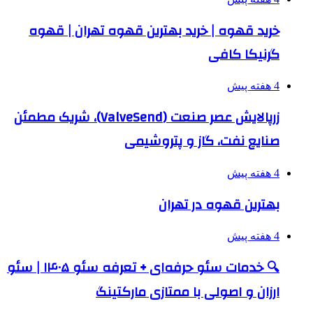
خرید قهوه | خرید بهترین قهوه تهران | قهوه
گرنیکا کافی
4 هفته پیش
زرپالایش عصر صنعت (ValveSend)، شریک مطمئن
صنایع نفت، گاز و پتروشیمی
4 هفته پیش
بهترین قهوه در تهران
4 هفته پیش
🔍 خدمات سئو حرفه‌ای + تعرفه سئو ۱۴۰۵ | سئو
ارزان و اصولی با ممتازی مارکتینگ