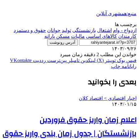
منبع:همشهری آنلاین
برچسب ها
ازدواج - وام
اشتغال
بازنشستگی
تولید
جوانان
حقوق و دستمزد
کارمندان
کالاهای اساسی
مالیات
مسکن
یارانه
آدرس رونوشت
۱۴۰۳/۰۹/۲۶
خواندن این مطلب 2 دقیقه زمان میبرد
فیس بوک
توییتر (X)
لینکدین
‫تامبلر
‫پین‌ترست
‫رددیت
‫VKontakte
رایانامه
چاپ
بعدی را بخوانید
اخبار اقتصادی > اقتصاد كلان
۱۴۰۴/۰۱/۱۵
اعلام زمان واریز حقوق فروردین
بازنشستگان | جدول زمان بندی واریز حقوق