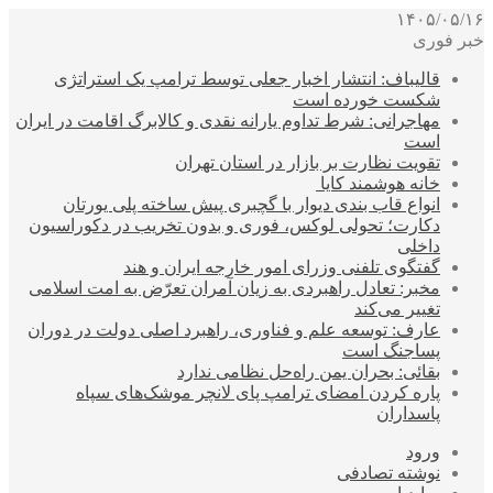
۱۴۰۵/۰۵/۱۶
خبر فوری
قالیباف: انتشار اخبار جعلی توسط ترامپ یک استراتژی
شکست خورده است
مهاجرانی: شرط تداوم یارانه نقدی و کالابرگ اقامت در ایران
است
تقویت نظارت بر بازار در استان تهران
خانه هوشمند کایا
انواع قاب بندی دیوار با گچبری پیش ساخته پلی یورتان
دکارت؛ تحولی لوکس، فوری و بدون تخریب در دکوراسیون
داخلی
گفتگوی تلفنی وزرای امور خارجه ایران و هند
مخبر: تعادل راهبردی به زیان آمران تعرّض به امت اسلامی
تغییر می‌کند
عارف: توسعه علم و فناوری، راهبرد اصلی دولت در دوران
پساجنگ است
بقائی: بحران یمن راه‌حل نظامی ندارد
پاره کردن امضای ترامپ پای لانچر موشک‌های سپاه
پاسداران
ورود
نوشته تصادفی