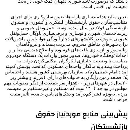
داشتند که درصورت تأیید شورای نگهبان کمک خوبی در بحث
معیشت این اقشار است.
تعیین منابع هدفمندسازی یارانه‌ها، تعیین سازوکاری برای اجرای
متناسب‌سازی حقوق بازنشستگان لشکری و کشوری و صندوق
بازنشستگی فولاد در سال آینده، توسعه حمل‌ونقل عمومی ‌و
زیرساخت‌های شهری و نوسازی و برقی‌سازی‌ ناوگان حمل‌ونقل
عمومی به‌ویژه در کلانشهرهای دچار آلودگی هوا، تأمین ماشین‌آلات
برای شهرهای مناطق محروم، مدیریت پسماند و نیروگاه‌های
زباله‌سوز و بازسازی بافت‌های فرسوده و اصلاح هندسی معابر و
احداث توقفگاه خودروها، صدور مجوز واردات یک دستگاه خودروی
متناسب با وضعیت جانبازی ایثارگران، مکلف‌کردن دولت به
پرداخت بیمه پایه مالکان واحدهای مسکونی که تحت پوشش کمیته
امداد امام خمینی(ره) یا سازمان بهزیستی کشور هستند و اختصاص
یک قطعه زمین رایگان به خانواده‌های دارای ۴فرزند و بیشتر زیر
۲۰‌سال در شهرهای زیر ۵۰۰هزار نفر جمعیت از دیگر مصوبات مهم
مجلس در بودجه ۱۴۰۴است که مستقیم و غیرمستقیم بر معیشت
مردم، به‌ویژه قشر کم‌درآمد و دهک‌های پایین جامعه، تأثیر مثبت
خواهد داشت.
پیش‌بینی منابع موردنیاز حقوق
بازنشستگان