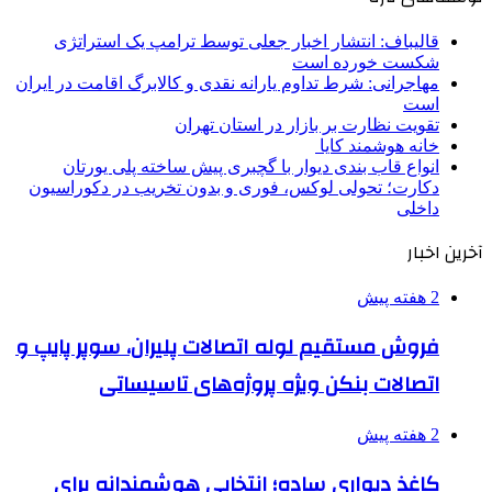
قالیباف: انتشار اخبار جعلی توسط ترامپ یک استراتژی
شکست خورده است
مهاجرانی: شرط تداوم یارانه نقدی و کالابرگ اقامت در ایران
است
تقویت نظارت بر بازار در استان تهران
خانه هوشمند کایا
انواع قاب بندی دیوار با گچبری پیش ساخته پلی یورتان
دکارت؛ تحولی لوکس، فوری و بدون تخریب در دکوراسیون
داخلی
آخرین اخبار
2 هفته پیش
فروش مستقیم لوله اتصالات پلیران، سوپر پایپ و
اتصالات بنکن ویژه پروژه‌های تاسیساتی
2 هفته پیش
کاغذ دیواری ساده؛ انتخابی هوشمندانه برای