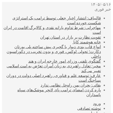
۱۴۰۵/۰۵/۱۶
خبر فوری
قالیباف: انتشار اخبار جعلی توسط ترامپ یک استراتژی
شکست خورده است
مهاجرانی: شرط تداوم یارانه نقدی و کالابرگ اقامت در ایران
است
تقویت نظارت بر بازار در استان تهران
خانه هوشمند کایا
انواع قاب بندی دیوار با گچبری پیش ساخته پلی یورتان
دکارت؛ تحولی لوکس، فوری و بدون تخریب در دکوراسیون
داخلی
گفتگوی تلفنی وزرای امور خارجه ایران و هند
مخبر: تعادل راهبردی به زیان آمران تعرّض به امت اسلامی
تغییر می‌کند
عارف: توسعه علم و فناوری، راهبرد اصلی دولت در دوران
پساجنگ است
بقائی: بحران یمن راه‌حل نظامی ندارد
پاره کردن امضای ترامپ پای لانچر موشک‌های سپاه
پاسداران
ورود
نوشته تصادفی