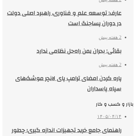
عارف: توسعه علم و فناوری، راهبرد اصلی دولت
در دوران پساجنگ است
2 هفته پیش
بقائی: بحران یمن راه‌حل نظامی ندارد
2 هفته پیش
پاره کردن امضای ترامپ پای لانچر موشک‌های
سپاه پاسداران
بازار و کسب و کار
۱۴۰۵/۰۴/۱۴
راهنمای جامع خرید تجهیزات اندازه گیری؛ چطور