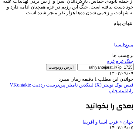
از جمله نابودی حماس، بازگرداندن اسرا و از بین بردن تهدیدات علیه
خود دست نیافته است. جنگ این رژیم در غزه همچنان ادامه دارد و
به شهادت و زخمی شدن ده‌ها هزار نفر منجر شده است.
انتهای پیام
منبع:ایسنا
برچسب ها
جنگ غزه
غزه
آدرس رونوشت
۱۴۰۳/۰۹/۰۹
خواندن این مطلب 1 دقیقه زمان میبرد
فیس بوک
توییتر (X)
لینکدین
‫تامبلر
‫پین‌ترست
‫رددیت
‫VKontakte
رایانامه
چاپ
بعدی را بخوانید
جهان > غرب آسیا و آفریقا
۱۴۰۳/۰۹/۰۵