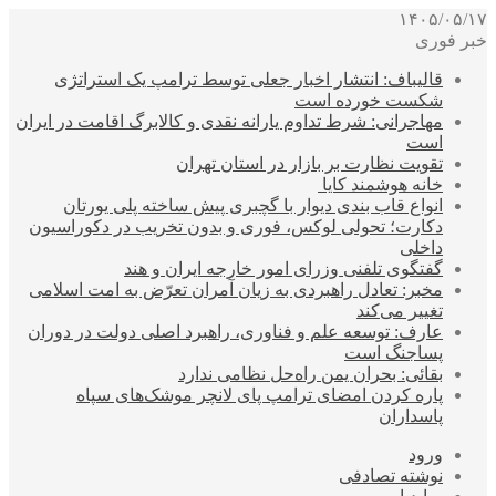
۱۴۰۵/۰۵/۱۷
خبر فوری
قالیباف: انتشار اخبار جعلی توسط ترامپ یک استراتژی
شکست خورده است
مهاجرانی: شرط تداوم یارانه نقدی و کالابرگ اقامت در ایران
است
تقویت نظارت بر بازار در استان تهران
خانه هوشمند کایا
انواع قاب بندی دیوار با گچبری پیش ساخته پلی یورتان
دکارت؛ تحولی لوکس، فوری و بدون تخریب در دکوراسیون
داخلی
گفتگوی تلفنی وزرای امور خارجه ایران و هند
مخبر: تعادل راهبردی به زیان آمران تعرّض به امت اسلامی
تغییر می‌کند
عارف: توسعه علم و فناوری، راهبرد اصلی دولت در دوران
پساجنگ است
بقائی: بحران یمن راه‌حل نظامی ندارد
پاره کردن امضای ترامپ پای لانچر موشک‌های سپاه
پاسداران
ورود
نوشته تصادفی