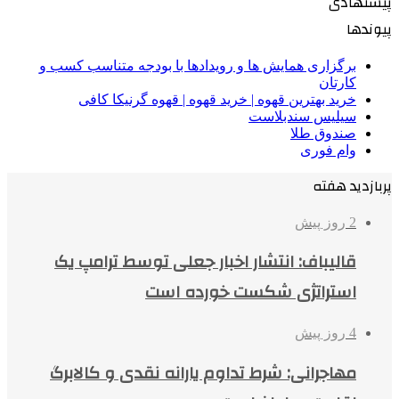
پیشنهادی
پیوندها
برگزاری همایش ها و رویدادها با بودجه متناسب کسب و
کارتان
خرید بهترین قهوه | خرید قهوه | قهوه گرنیکا کافی
سیلیس سندبلاست
صندوق طلا
وام فوری
پربازدید هفته
2 روز پیش
قالیباف: انتشار اخبار جعلی توسط ترامپ یک
استراتژی شکست خورده است
4 روز پیش
مهاجرانی: شرط تداوم یارانه نقدی و کالابرگ