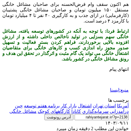
هم اکنون سقف وام قرض‌الحسنه برای صاحبان مشاغل خانگی
مستقل ۱۵۰ میلیون تومان و صاحبان مشاغل خانگی پشتیبان
(کارفرمایی) در ازای جذب و به کارگیری ۴۰ نفر تا ۴ میلیارد تومان
با کارمزد ۴ درصد است.
ارتباط فردا: با توجه به آنکه در کشورهای توسعه یافته، مشاغل
خانگی سهم بسزایی در تولید ناخالص داخلی داشته و از ارزش
افزوده بالایی برخوردارند، فراهم کردن بستر فعالیت و تسهیل
صدور مجوز راه اندازی کسب و کارهای خانگی برای متقاضیان
اشتغال خانگی می تواند یک گام مثبت و اثرگذار در تحقق این هدف و
رونق مشاغل خانگی در کشور باشد.
انتهای پیام
منبع:ایسنا
برچسب ها
آمريكا
استان تهران
اشتغال
بازار کار
برنامه هفتم توسعه
چین
درآمدزایی
سرمايه‌گذاري
كانادا
کارگاههای کوچک
مشاغل خانگی
آدرس رونوشت
۱۴۰۳/۰۹/۱۱
خواندن این مطلب 2 دقیقه زمان میبرد