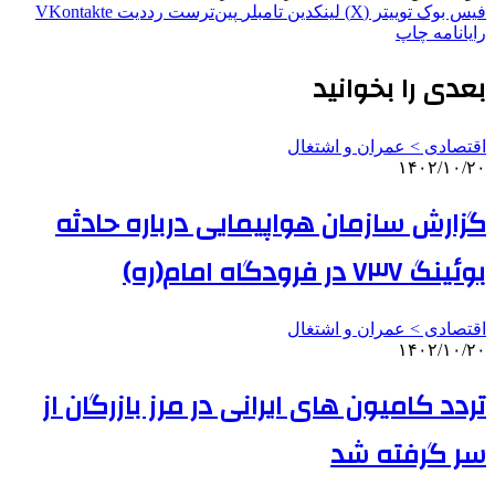
فیس بوک
توییتر (X)
لینکدین
‫تامبلر
‫پین‌ترست
‫رددیت
‫VKontakte
رایانامه
چاپ
بعدی را بخوانید
اقتصادی > عمران و اشتغال
۱۴۰۲/۱۰/۲۰
گزارش سازمان هواپیمایی درباره حادثه
بوئینگ ۷۳۷ در فرودگاه امام(ره)
اقتصادی > عمران و اشتغال
۱۴۰۲/۱۰/۲۰
تردد کامیون های ایرانی در مرز بازرگان از
سر گرفته شد