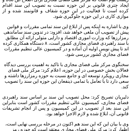
ایجاد چتری قانونی بر این حوزه نسبت به تصویب این سند اقدام
کرده است تا فعالیت در این حوزه شفاف و قانونمند شده و از
موازی کاری در این حوزه جلوگیری شود.
وی با اشاره به اینکه پس از ابلاغ این سند تمامی مقررات و قوانین
پیش از تصویب آن ملغی خواهد شد، افزود: در تدوین سند ساماندهی
رمزارزها که وزارت اموری اقتصاد و دارایی متولی ارائه آن مطابق
با سند راهبردی فضای مجازی کشور است، ۸ دستگاه همکاری کرده
اند تا پیش نویس اولیه آن آماده و در کمیسیون عالی تنظیم مقررات
فضای مجازی کشور بررسی شود.
سخنگوی مرکز ملی فضای مجازی با تاکید به اهمیت بررسی دیدگاه
فعالان بخش خصوصی در این حوزه، اعلام کرد: مرکز ملی فضای
مجازی رویکرد توسعه ای و جامع نسبت به حوزه رمزارزها داشته و
سعی دارد تا با تعامل با تمامی ذینفعان این حوزه این سند را تصویب
کند.
دلیریان تصریح کرد: محل تصویب این سند بر اساس سند راهبردی
فضای مجازی، کمیسیون عالی تنظیم مقررات کشور است بنابراین
این سند بعد از تصویب در این کمیسیون و پس از انجام تشریفات
قانونی آن، ابلاغ شده و لازم الاجرا خواهد بود.
وی با بیان این که این سند هم اکنون در مرحله بررسی نهایی است،
اظهار کرد: مرکز ملی فضای مجازی معتقد است که حوزه رمز