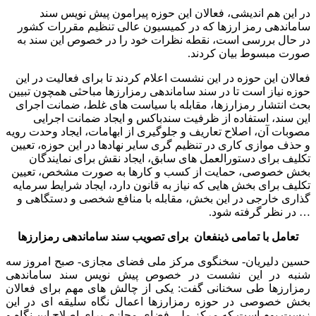
در این هم اندیشی، فعالان این حوزه پیرامون پیش نویس سند
ساماندهی رمز ارزها که در کمیسیون عالی تنظیم مقررات کشور
در حال بررسی است، نقطه نظرات خود را در خصوص این سند به
صورت مبسوط بیان کردند.
فعالان این حوزه در این نشست اعلام کردند تا برای فعالیت در این
حوزه نیاز است تا در سند ساماندهی رمزارزها مباحثی همچون تبیین
بحث انتشار رمزارزها، مقابله با سیاست های غلط، ضمانت اجرای
این سند، استفاده از ظرفیت سندباکس و ایجاد ضمانت اجرایی
مصوبات آن، اصلاح تعاریف و جلوگیری از ابهامات، ایجاد وحدت رویه
و حذف موازی کاری در تنظیم گری سایر نهادها در این حوزه، تعیین
تکلیف برای دستورالعمل های سابق، ایجاد نقش برای نمایندگان
بخش خصوصی، حمایت از کسب و کارها به صورت مشخص، تعیین
تکلیف برای بخش هایی که نیاز به قانون دارد، ایجاد شرایط سرمایه
گذاری خارجی در این بخش، مقابله با منافع شخصی و دستگاهی و
… در نظر گرفته شود.
تعامل با تمامی ذینفعان برای تصویب سند ساماندهی رمزارزها
حسین دلیریان- سخنگوی مرکز ملی فضای مجازی- صبح امروز سه
شنبه در این نشست در خصوص پیش نویس سند ساماندهی
رمزارزها طی سخنانی گفت: یکی از چالش های مهم برای فعالان
بخش خصوصی در حوزه رمزارزها اعمال نگاه سلیقه ای در این
زیست بوم است که مرکز ملی فضای مجازی برای اصلاح این نگاه و