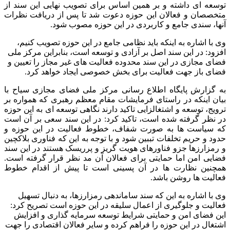
توسعه ای داشته و بر همین اساس برای تصویب نهایی این سند از
متخصصان و فعالان این حوزه دعوت شد تا پس از دریافت نظرات
آنها، سندی جامع و کاربردی در این حوزه مصوب شود.
وی با اشاره به اینکه باید نظامی جامع در این حوزه تصویب کنیم،
افزود: در این سند اصل بر آزادی و توسعه است، بنابراین مرکز ملی
فضای مجازی در این سند محدوده فعالیت های غیر مجاز را تعیین و
فضای باز جهت فعالیت برای بخش خصوصی ایجاد خواهد کرد.
به گزارش پایگاه اطلاع رسانی مرکز ملی فضای مجازی سیاح با
بیان اینکه در راستای فرمایشات مقام معظم رهبری که همواره بر
ترویج، توسعه و اشتغالزایی تاکید دارند نگاهی توسعه ای به این حوزه
در نظر گرفته شده است، تاکید کرد: در این سند سعی بر آن است
که سیاست ها به صورت شفاف، خطوط فعالیت در این حوزه و
حدود و حریم تخلفات تببین شود و با توجه به این که فناوری بلاکچین
و رمزارزها جزو فناورهای هویت گریز و پرریسک هستند در این سند
فضایی امن اما حمایتی برای فعالان آن مد نظر قرار گرفته است.
همچنین نظارت ها در آن پسینی است تا پیش از اقدام خطوط
فعالیت ها روشن باشد.
وی با اشاره به این که سند ساماندهی رمزارزها، به دنبال تسهیل
فعالیت و جلوگیری از اعمال سلیقه در این حوزه است تصریح کرد:
این فضای امن و حمایتی شرایط توسعه سرمایه گذاری و افزایش
اشتغال در این حوزه را فراهم کرده و سایر فعالان اقتصادی را جهت