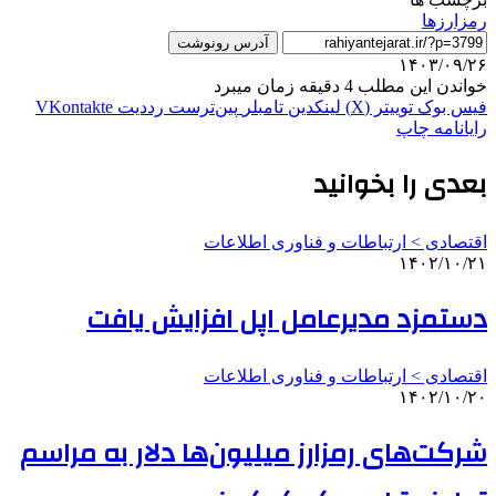
رمزارزها
آدرس رونوشت
۱۴۰۳/۰۹/۲۶
خواندن این مطلب 4 دقیقه زمان میبرد
فیس بوک
توییتر (X)
لینکدین
‫تامبلر
‫پین‌ترست
‫رددیت
‫VKontakte
رایانامه
چاپ
بعدی را بخوانید
اقتصادی > ارتباطات و فناوری اطلاعات
۱۴۰۲/۱۰/۲۱
دستمزد مدیرعامل اپل افزایش یافت
اقتصادی > ارتباطات و فناوری اطلاعات
۱۴۰۲/۱۰/۲۰
شرکت‌های رمزارز میلیون‌ها دلار به مراسم