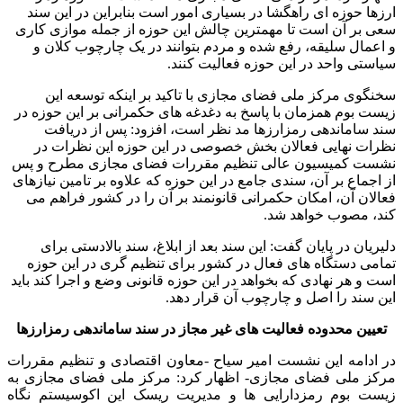
ارزها حوزه ای راهگشا در بسیاری امور است بنابراین در این سند
سعی بر آن است تا مهمترین چالش این حوزه از جمله موازی کاری
و اعمال سلیقه، رفع شده و مردم بتوانند در یک چارچوب کلان و
سیاستی واحد در این حوزه فعالیت کنند.
سخنگوی مرکز ملی فضای مجازی با تاکید بر اینکه توسعه این
زیست بوم همزمان با پاسخ به دغدغه های حکمرانی بر این حوزه در
سند ساماندهی رمزارزها مد نظر است، افزود: پس از دریافت
نظرات نهایی فعالان بخش خصوصی در این حوزه این نظرات در
نشست کمیسیون عالی تنظیم مقررات فضای مجازی مطرح و پس
از اجماع بر آن، سندی جامع در این حوزه که علاوه بر تامین نیازهای
فعالان آن، امکان حکمرانی قانونمند بر آن را در کشور فراهم می
کند، مصوب خواهد شد.
دلیریان در پایان گفت: این سند بعد از ابلاغ، سند بالادستی برای
تمامی دستگاه های فعال در کشور برای تنظیم گری در این حوزه
است و هر نهادی که بخواهد در این حوزه قانونی وضع و اجرا کند باید
این سند را اصل و چارچوب آن قرار دهد.
تعیین محدوده فعالیت های غیر مجاز در سند ساماندهی رمزارزها
در ادامه این نشست امیر سیاح -معاون اقتصادی و تنظیم مقررات
مرکز ملی فضای مجازی- اظهار کرد: مرکز ملی فضای مجازی به
زیست بوم رمزدارایی ها و مدیریت ریسک این اکوسیستم نگاه