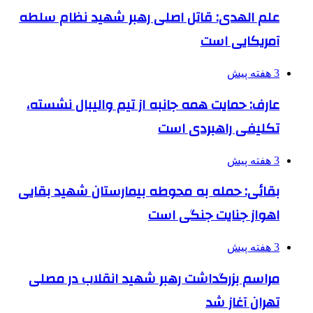
علم الهدی: قاتل اصلی رهبر شهید نظام سلطه
آمریکایی است
3 هفته پیش
عارف: حمایت همه جانبه از تیم والیبال نشسته،
تکلیفی راهبردی است
3 هفته پیش
بقائی: حمله به محوطه بیمارستان شهید بقایی
اهواز جنایت جنگی است
3 هفته پیش
مراسم بزرگداشت رهبر شهید انقلاب در مصلی
تهران آغاز شد