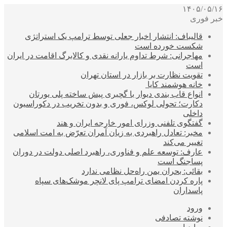
۱۴۰۵/۰۵/۱۶
خبر فوری
قالیباف: انتشار اخبار جعلی توسط ترامپ یک استراتژی
شکست خورده است
مهاجرانی: شرط تداوم یارانه نقدی و کالابرگ اقامت در ایران
است
تقویت نظارت بر بازار در استان تهران
خانه هوشمند کایا
انواع قاب بندی دیوار با گچبری پیش ساخته پلی یورتان
دکارت؛ تحولی لوکس، فوری و بدون تخریب در دکوراسیون
داخلی
گفتگوی تلفنی وزرای امور خارجه ایران و هند
مخبر: تعادل راهبردی به زیان آمران تعرّض به امت اسلامی
تغییر می‌کند
عارف: توسعه علم و فناوری، راهبرد اصلی دولت در دوران
پساجنگ است
بقائی: بحران یمن راه‌حل نظامی ندارد
پاره کردن امضای ترامپ پای لانچر موشک‌های سپاه
پاسداران
ورود
نوشته تصادفی