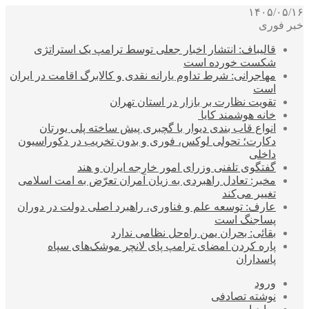
۱۴۰۵/۰۵/۱۶
خبر فوری
قالیباف: انتشار اخبار جعلی توسط ترامپ یک استراتژی
شکست خورده است
مهاجرانی: شرط تداوم یارانه نقدی و کالابرگ اقامت در ایران
است
تقویت نظارت بر بازار در استان تهران
خانه هوشمند کایا
انواع قاب بندی دیوار با گچبری پیش ساخته پلی یورتان
دکارت؛ تحولی لوکس، فوری و بدون تخریب در دکوراسیون
داخلی
گفتگوی تلفنی وزرای امور خارجه ایران و هند
مخبر: تعادل راهبردی به زیان آمران تعرّض به امت اسلامی
تغییر می‌کند
عارف: توسعه علم و فناوری، راهبرد اصلی دولت در دوران
پساجنگ است
بقائی: بحران یمن راه‌حل نظامی ندارد
پاره کردن امضای ترامپ پای لانچر موشک‌های سپاه
پاسداران
ورود
نوشته تصادفی