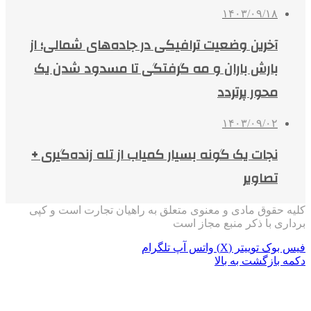
۱۴۰۳/۰۹/۱۸
آخرین وضعیت ترافیکی در جاده‌های شمالی؛ از
بارش باران و مه گرفتگی تا مسدود شدن یک
محور پرتردد
۱۴۰۳/۰۹/۰۲
نجات یک گونه بسیار کمیاب از تله زنده‌گیری +
تصاویر
کلیه حقوق مادی و معنوی متعلق به راهیان تجارت است و کپی
برداری با ذکر منبع مجاز است
فیس بوک
توییتر (X)
واتس آپ
تلگرام
دکمه بازگشت به بالا