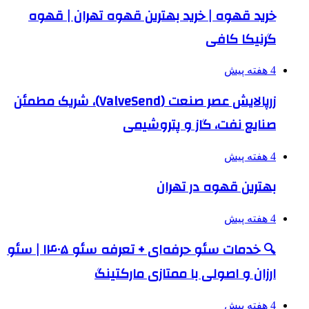
خرید قهوه | خرید بهترین قهوه تهران | قهوه
گرنیکا کافی
4 هفته پیش
زرپالایش عصر صنعت (ValveSend)، شریک مطمئن
صنایع نفت، گاز و پتروشیمی
4 هفته پیش
بهترین قهوه در تهران
4 هفته پیش
🔍 خدمات سئو حرفه‌ای + تعرفه سئو ۱۴۰۵ | سئو
ارزان و اصولی با ممتازی مارکتینگ
4 هفته پیش