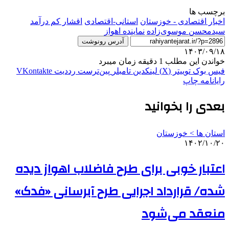
برچسب ها
اخبار اقتصادی - خوزستان
استانی-اقتصادی
اقشار کم درآمد
سیدمحسن موسوی‌زاده
نماینده اهواز
آدرس رونوشت
۱۴۰۳/۰۹/۱۸
خواندن این مطلب 1 دقیقه زمان میبرد
فیس بوک
توییتر (X)
لینکدین
‫تامبلر
‫پین‌ترست
‫رددیت
‫VKontakte
رایانامه
چاپ
بعدی را بخوانید
استان ها > خوزستان
۱۴۰۲/۱۰/۲۰
اعتبار خوبی برای طرح فاضلاب اهواز دیده
شده/ قرارداد اجرایی طرح آبرسانی «فدک»
منعقد می‌شود