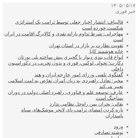
۱۴۰۵/۰۵/۱۷
خبر فوری
قالیباف: انتشار اخبار جعلی توسط ترامپ یک استراتژی
شکست خورده است
مهاجرانی: شرط تداوم یارانه نقدی و کالابرگ اقامت در ایران
است
تقویت نظارت بر بازار در استان تهران
خانه هوشمند کایا
انواع قاب بندی دیوار با گچبری پیش ساخته پلی یورتان
دکارت؛ تحولی لوکس، فوری و بدون تخریب در دکوراسیون
داخلی
گفتگوی تلفنی وزرای امور خارجه ایران و هند
مخبر: تعادل راهبردی به زیان آمران تعرّض به امت اسلامی
تغییر می‌کند
عارف: توسعه علم و فناوری، راهبرد اصلی دولت در دوران
پساجنگ است
بقائی: بحران یمن راه‌حل نظامی ندارد
پاره کردن امضای ترامپ پای لانچر موشک‌های سپاه
پاسداران
ورود
نوشته تصادفی