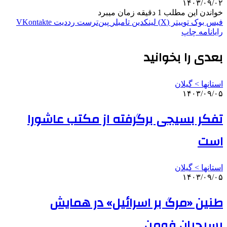
۱۴۰۳/۰۹/۰۲
خواندن این مطلب 1 دقیقه زمان میبرد
فیس بوک
توییتر (X)
لینکدین
‫تامبلر
‫پین‌ترست
‫رددیت
‫VKontakte
رایانامه
چاپ
بعدی را بخوانید
استانها > گیلان
۱۴۰۳/۰۹/۰۵
تفکر بسیجی برگرفته از مکتب عاشورا
است
استانها > گیلان
۱۴۰۳/۰۹/۰۵
طنین «مرگ بر اسرائیل» در همایش
بسیجیان فومن