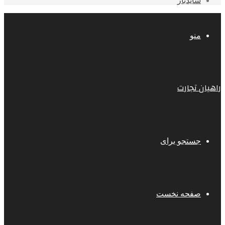
سایدبار
منو
راهیان تجارت
جستجو برای
صفحه نخست