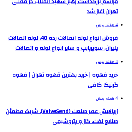
مراسم بزرگداشت رهبر شهید انقلاب در مصلی
تهران آغاز شد
4 هفته پیش
فروش انواع لوله اتصالات رده 40، لوله اتصالات
پلیران، سوپرپایپ و سایر انواع لوله و اتصالات
4 هفته پیش
خرید قهوه | خرید بهترین قهوه تهران | قهوه
گرنیکا کافی
4 هفته پیش
زرپالایش عصر صنعت (ValveSend)، شریک مطمئن
صنایع نفت، گاز و پتروشیمی