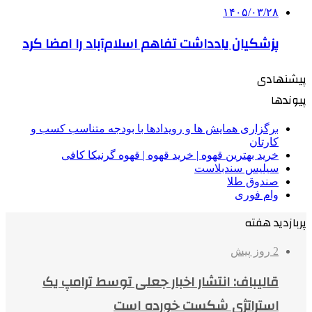
۱۴۰۵/۰۳/۲۸
پزشکیان یادداشت تفاهم اسلام‌آباد را امضا کرد
پیشنهادی
پیوندها
برگزاری همایش ها و رویدادها با بودجه متناسب کسب و
کارتان
خرید بهترین قهوه | خرید قهوه | قهوه گرنیکا کافی
سیلیس سندبلاست
صندوق طلا
وام فوری
پربازدید هفته
2 روز پیش
قالیباف: انتشار اخبار جعلی توسط ترامپ یک
استراتژی شکست خورده است