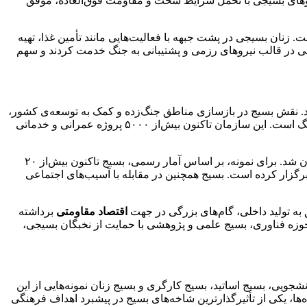
۷۰ درصد نیروها را بسیجیان تشکیل می‌دادند که عمدتاً از نوجوانان و جوانان داوطلب بودند. همچنین در عملیات کربلای ۵، نیروهای بسیجی با تحمل شرایط سخت و مقاومت فوق‌العاده، موفق
 زنان بسیجی در پشت جبهه با فعالیت‌هایی مانند تأمین غذا، تهیه
ی در قالب نیروهای رزمی و پشتیبانی به جنگ خدمت کردند و سهم
د. نقش بسیج در بازسازی مناطق جنگ‌زده و کمک به توسعه‌ی کشور،
برجسته بود. بسیج سازندگی که در سال ۱۳۷۹ به دستور مقام معظم رهبری تأسیس شد، یکی از مهم‌ترین تشکیلات بسیج در دوران بعد از جنگ است. این سازمان تاکنون بیش‌از ۵۰۰۰ پروژه عمرانی و خدماتی
در دوران بعد از جنگ، بسیج با تمرکز بر تقویت انسجام اجتماعی و توسعه فرهنگی، وارد میدان شد. برای نمونه، بر اساس آمار رسمی، بسیج تاکنون بیش‌از ۲۰
برگزار کرده است. بسیج همچنین در مقابله با آسیب‌های اجتماعی
 به تولید داخلی، گام‌های بزرگی در جهت
اقتصاد مقاومتی
برداشته
 برای جوانان ایجاد شده است. همچنین در حوزه فناوری، بسیج علمی و پژوهشی با حمایت از نخبگان بسیجی،
ویی، بسیج اساتید، بسیج کارگری و بسیج زنان نمونه‌هایی از این
د دارند. برای مثال، بسیج دانشجویی با بیش‌از ۱۲۰ هزار عضو فعال در دانشگاه‌ها، یکی از تأثیرگذارترین شاخه‌های بسیج در پیشبرد اهداف فرهنگی