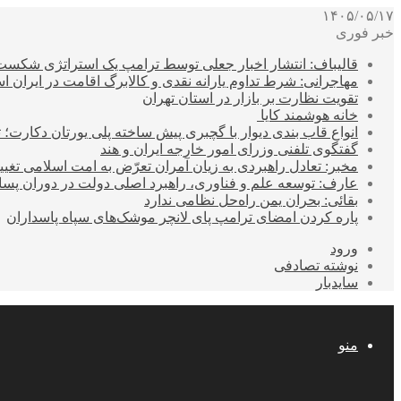
۱۴۰۵/۰۵/۱۷
خبر فوری
قالیباف: انتشار اخبار جعلی توسط ترامپ یک استراتژی شکس
مهاجرانی: شرط تداوم یارانه نقدی و کالابرگ اقامت در ایران 
تقویت نظارت بر بازار در استان تهران
خانه هوشمند کایا
انواع قاب بندی دیوار با گچبری پیش ساخته پلی یورتان دکارت
گفتگوی تلفنی وزرای امور خارجه ایران و هند
مخبر: تعادل راهبردی به زیان آمران تعرّض به امت اسلامی تغیی
عارف: توسعه علم و فناوری، راهبرد اصلی دولت در دوران پ
بقائی: بحران یمن راه‌حل نظامی ندارد
پاره کردن امضای ترامپ پای لانچر موشک‌های سپاه پاسداران
ورود
نوشته تصادفی
سایدبار
منو