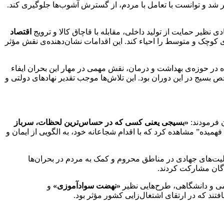
ر اساس آمار منتشرشده، بسیج در بیش‌از ۲۵۰ نقطه‌ی حساس کشور مستقر شد و توانست با تعامل با مردم، از گسترش آشوب‌ها جلوگیری کند.
ظیر حمایت از تولید داخلی، مقابله با قاچاق کالا و ترویج
اقتصاد
ای نمونه، در سال ۱۴۰۰ بسیج توانست با اجرای طرح «همیار تولید»، بهره‌وری بیش‌از ۵۰۰ واحد تولیدی کوچک و متوسط را احیاء کند. این اقدامات نشان‌دهنده‌ی نقش مؤثر
در حوزه‌ی بهداشت و درمان، نقش مهمی در مهار این بحران ایفاء
ت شاخص بسیج در این دوران بود. این تلاش‌ها موجب تقدیر نهادهای دولتی و
فرمودند:
«بسیجی یعنی کسی که در حساس‌ترین لحظات، سرباز
همیده” مشاهده کرد که با اقدام شجاعانه خود، به الگویی از ایمان و
لیت‌های جهادی در مناطق محروم و کمک به مردم در بحران‌ها
می و دانشگاهی، طرح‌هایی نظیر
«نهضت سوادآموزی»
و