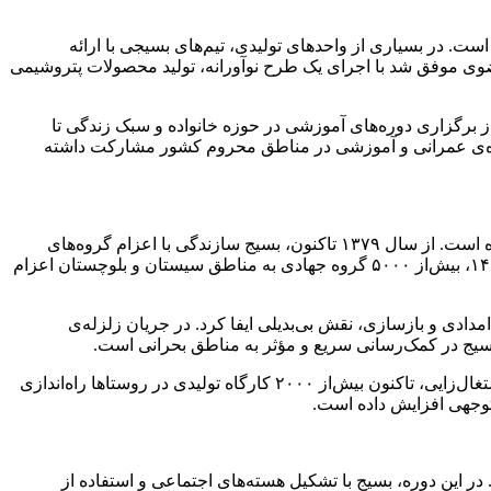
ت. در بسیاری از واحدهای تولیدی، تیم‌های بسیجی با ارائه
 از تعاونی‌های بسیج کارگری در استان خراسان رضوی موفق شد با اجرای یک طرح نوآورانه، تولید محصولات پتروشیمی
 برگزاری دوره‌های آموزشی در حوزه خانواده و سبک زندگی تا
های امدادی و جهادی، این گروه توانسته است نقش قابل‌توجهی ایفاء کند. در سال‌های اخیر، بسیج زنان در بیش‌از ۵۰۰ پروژه‌ی عمرانی و آموزشی در مناطق محروم کشور مشارکت داشته
یکی از مهم‌ترین اقدامات بسیج، ارائه‌ی خدمات جهادی در مناطق محروم و روستاهای دور افتاده است. از سال ۱۳۷۹ تاکنون، بسیج سازندگی با اعزام گروه‌های
جهادی به بیش‌از ۲۰ هزار روستا خدمات متنوعی مانند ساخت خانه، تأمین آب شرب و ایجاد اشتغال ارائه کرده است. برای نمونه، در سال ۱۴۰۲، بیش‌از ۵۰۰۰ گروه جهادی به مناطق سیستان و بلوچستان اعزام
دادی و بازسازی، نقش بی‌بدیلی ایفا کرد. در جریان زلزله‌ی
یکی از اهداف اصلی بسیج، توانمندسازی اقتصادی مناطق محروم است. از طریق پروژه‌های اشتغال‌زایی، تاکنون بیش‌از ۲۰۰۰ کارگاه تولیدی در روستاها راه‌اندازی
توجهی افزایش داده است.
رجسته‌ترین نمونه‌های حضور بسیج در لحظات حساس کشور، مقابله با فتنه ۸۸ بود. در این دوره، بسیج با تشکیل هسته‌های اجتماعی و استفاده از