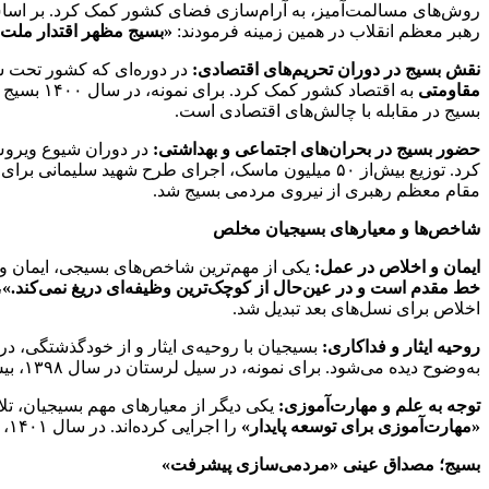
رهبر معظم انقلاب در همین زمینه فرمودند:
«بسیج مظهر اقتدار ملت 
نقش بسیج در دوران تحریم‌های اقتصادی:
در دوره‌ای که کشور تحت شدی
مقاومتی
بسیج در مقابله با چالش‌های اقتصادی است.
حضور بسیج در بحران‌های اجتماعی و بهداشتی:
در دوران شیوع ویروس 
کرد. توزیع بیش‌از ۵۰ میلیون ماسک، اجرای طرح شهید 
مقام معظم رهبری از نیروی مردمی بسیج شد.
شاخص‌ها و معیارهای بسیجیان مخلص
ایمان و اخلاص در عمل:
یکی از مهم‌ترین شاخص‌های بسیجی، ایمان و
خط مقدم است و در عین‌حال از کوچک‌ترین وظیفه‌ای دریغ نمی‌کند.»
،
اخلاص برای نسل‌های بعد تبدیل شد.
روحیه ایثار و فداکاری:
بسیجیان با روحیه‌ی ایثار و از خودگذشتگی، د
به‌وضوح دیده می‌شود. برای نمونه، در سیل لرستان در سال ۱۳۹۸، بیش‌از ۱۰ هزار بسیجی بدون هیچ چشم‌داشتی در بازسازی منازل سیل‌زدگان مشارکت کردند.
توجه به علم و مهارت‌آموزی:
یکی دیگر از معیارهای مهم بسیجیان، تل
«مهارت‌آموزی برای توسعه پایدار»
را اجرایی کرده‌اند. در سال ۱۴۰۱، بیش‌از ۲۰۰ هزار نفر از طریق این طرح‌ها به مهارت‌های جدیدی دست یافتند که در ارتقای اشتغال‌زایی کشور مؤثر بود.
بسیج؛ مصداق عینی «مردمی‌سازی پیشرفت»