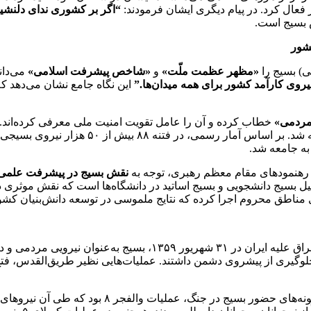
عال کرد. در پیام دیگری ایشان فرمودند:
“اگر بر کشوری ندای دلنشین
س بسیج است.
شور
ی) بسیج را
«مظهر عظمت ملّت»
و
«شاخص پیشرفت اسلامی»
می‌دان
یروی کارآمد کشور برای همه میدان‌ها.”
این نگاه جامع نشان می‌دهد که
مردمی»
بسیج به‌عنوان یکی از اصلی‌ترین عوامل آرامش
ه جامعه شد.
رهنمودهای مقام معظم رهبری، توجه به
نقش بسیج در پیشرفت علمی 
یل بسیج دانشجویی و بسیج اساتید در دانشگاه‌ها است که نقش موثری در
با آغاز جنگ تحمیلی رژیم بعثی عراق علیه ایران در ۳۱ شهر
در جلوگیری از پیشروی دشمن داشتند. عملیات‌هایی نظیر طریق‌القدس، ف
یکی از برجسته‌ترین نمونه‌های حضور بسیج 