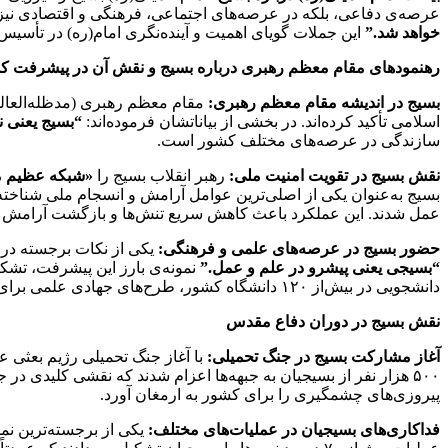
عرصه‌ی دفاعی، بلکه در عرصه‌های اجتماعی، فرهنگی و اقتصادی نیز ف
خواهد شد.”
این جملات گویای اهمیت و آینده‌نگری امام(ره) در تأسی
رهنمودهای مقام معظم رهبری درباره بسیج و نقش آن در پیشرفت ک
بسیج در اندیشه مقام معظم رهبری:
مقام معظم رهبری (مدظله‌العال
اسلامی تأکید کرده‌اند. در بخشی از بیاناتشان فرموده‌اند:
“بسیج یعنی ن
سازندگی در عرصه‌های مختلف کشور است.
نقش بسیج در تقویت امنیت ملی:
رهبر انقلاب بسیج را
«شبکه عظیم 
عمل شدند. این عملکرد باعث کاهش سریع تنش‌ها و بازگشت آرامش ب
حضور بسیج در عرصه‌های علمی و فرهنگی:
یکی از نکات برجسته در 
“بسیجی یعنی پیشرو در علم و عمل.”
نمونه‌ی بارز این پیشرفت، تشک
دانشجویی در بیش‌از ۱۲۰ دانشگاه کشور، طرح‌های جهادی علمی برای مناطق محروم اجرا کرده که نتایج ملموسی در توسعه دانش‌بنیان‌ کشور داشته است.
نقش بسیج در دوران دفاع مقدس
آغاز مشارکت بسیج در جنگ تحمیلی:
۵۰۰ هزار نفر از بسیجیان به جبهه‌ها اعزام شدند که نقشی کلیدی 
پیروزی‌های چشمگیری را برای کشور به ارمغان آورد.
فداکاری‌های بسیجیان در عملیات‌های مختلف: