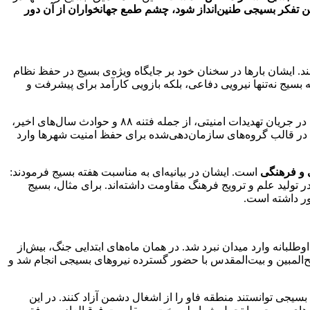
 تفکر بسیجی طنین‌انداز شود، چشم طمع جهانخواران از آن دور
ند. ایشان بارها در سخنان خود بر جایگاه ویژه‌ی بسیج در حفظ نظام
 بسیج نه‌تنها نیرویی دفاعی، بلکه بازویی کارآمد برای پیشرفت و
خطاب کرده و آن را عامل تقویت امنیت ملی معرفی کرده‌اند. در جریان تهدیدات امنیتی، از جمله فتنه ۸۸ و حوادث سال‌های اخیر،
 و انسجام ملی شناخته شد. بر اساس آمار رسمی، در فتنه ۸۸ بیش از ۵۰ هزار نیروی بسیجی در قالب گروه‌های سازمان‌دهی‌شده برای حفظ امنیت شهرها وارد
و فرهنگی
است. ایشان در بیانیه‌ای به مناسبت هفته بسیج فرمودند:
 تولید علم و ترویج فرهنگ مقاومت داشته‌اند. برای مثال، بسیج
یور ۱۳۵۹، بسیج به‌عنوان نیرویی مردمی و داوطلبانه وارد میدان نبرد شد. در همان ماه‌های ابتدایی جنگ، بیش‌از
تح‌المبین و بیت‌المقدس با حضور گسترده نیروهای بسیجی انجام شد و
در جنگ، عملیات والفجر ۸ بود که طی آن نیروهای بسیجی توانستند منطقه فاو را از اشغال دشمن آزاد کنند. در این