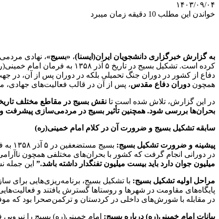
۱۴۰۳/۰۹/۰۴
خواندن این مطلب 10 دقیقه زمان میبرد
به گزارش خبرگزاری دانشجویان ایران(ایسنا)
،
«بسیج»
، نهادی مردمی 
کرده است. تشکیل بسیج در تاری
دفاع از کشور در دوران جنگ تحمیلی بلکه در دوران پس از آن، در
همچون
دوران دفاع مقدس
، پس از آن در قالب فعالیت‌های جهادی، مقا
در این گزارش، تلاش شده است تا
نقش بسیج در مقاطع مختلف تاریخی
بحران‌ها بررسی شود. همچنین تأثیر بسیج در مردمی‌سازی پیشرفت و
سابقه تشکیل بسیج و ضرورت آن در کلام امام خمینی(ره)
پیشینه و ضرورت تشکیل بسیج:
بسیج 
در دورانی انجام گرفت که کشور با بحران‌های مختلفی همچون ناآرامی‌
میلیون جوان دارد باید بیست میلیون تفنگدار داشته باشد.”
این جمله نش
مراحل اولیه تشکیل بسیج:
پایگاه‌های مقاومت در شهرها و روستاها گسترش یافتند و فعالیت‌هایی
در مقابله با شورش‌های داخلی در کردستان و ترکمن‌صحرا بود که 
بیانات امام خمینی(ره) درباره بسیج:
امام خمینی(ره) بسیج را نیرویی ف