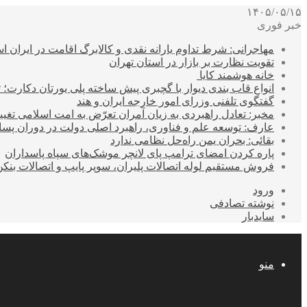
۱۴۰۵/۰۵/۱۵
خبر فوری
مهاجرانی: شرط تداوم یارانه نقدی و کالابرگ اقامت در ایران 
تقویت نظارت بر بازار در استان تهران
خانه هوشمند کایا
انواع قاب بندی دیوار با گچبری پیش ساخته پلی یورتان دکارت
گفتگوی تلفنی وزرای امور خارجه ایران و هند
مخبر: تعادل راهبردی به زیان آمران تعرّض به امت اسلامی تغیی
عارف: توسعه علم و فناوری، راهبرد اصلی دولت در دوران پ
بقائی: بحران یمن راه‌حل نظامی ندارد
پاره کردن امضای ترامپ پای لانچر موشک‌های سپاه پاسداران
فروش مستقیم لوله اتصالات پلیران، سوپر پایپ و اتصالات بنکن
ورود
نوشته تصادفی
سایدبار
منو