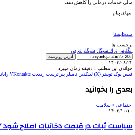
مالی خدمات درمانی را کاهش دهد.
انتهای پیام
منبع:ایسنا
برچسب ها
انگليس
ترك سيگار
سيگار
قرص
آدرس رونوشت
۱۴۰۳/۰۸/۲۲
خواندن این مطلب 1 دقیقه زمان میبرد
فیس بوک
توییتر (X)
لینکدین
‫تامبلر
‫پین‌ترست
‫رددیت
‫VKontakte
رایان
بعدی را بخوانید
اجتماعی > سلامت
۱۴۰۳/۱۰/۱۰
سیاست ثبات در قیمت دخانیات اصلاح شود / س