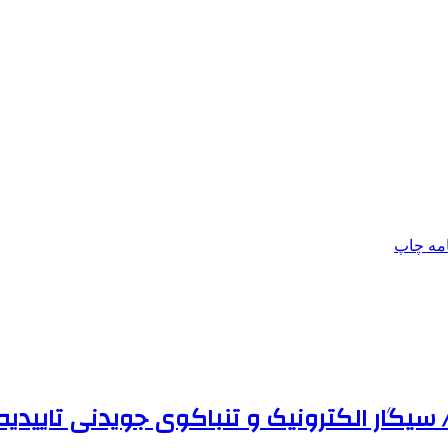
امه
چاپ
یگار الکترونیک و تنباکوی جویدنی تاییدیه ن