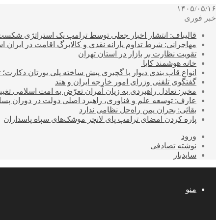
۱۴۰۵/۰۵/۱۶
خبر فوری
قالیباف: انتشار اخبار جعلی توسط ترامپ یک استراتژی شکس
مهاجرانی: شرط تداوم یارانه نقدی و کالابرگ اقامت در ایران 
تقویت نظارت بر بازار در استان تهران
خانه هوشمند کایا
انواع قاب بندی دیوار با گچبری پیش ساخته پلی یورتان دکارت
گفتگوی تلفنی وزرای امور خارجه ایران و هند
مخبر: تعادل راهبردی به زیان آمران تعرّض به امت اسلامی تغیی
عارف: توسعه علم و فناوری، راهبرد اصلی دولت در دوران پ
بقائی: بحران یمن راه‌حل نظامی ندارد
پاره کردن امضای ترامپ پای لانچر موشک‌های سپاه پاسداران
ورود
نوشته تصادفی
سایدبار
منو