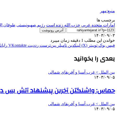
منبع:مهر
برچسب ها
امارات متحده عربی
حزب الله زنده است
رژیم صهیونیستی
طوفان ال
آدرس رونوشت
۱۴۰۳/۰۹/۰۳
خواندن این مطلب 1 دقیقه زمان میبرد
فیس بوک
توییتر (X)
لینکدین
‫تامبلر
‫پین‌ترست
‫رددیت
‫VKontakte
رایان
بعدی را بخوانید
بین الملل > غرب آسیا و آفریقای شمالی
۱۴۰۳/۰۹/۰۵
حماس: واشنگتن آخرین پیشنهاد آتش بس در غزه
بین الملل > غرب آسیا و آفریقای شمالی
۱۴۰۳/۰۹/۰۵