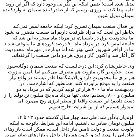
تبدیل شده است؛ ضمن اینکه این نگرانی وجود دارد که اگر این روند
ادامه پیدا کند، به روزی نرسیم که از صادرکننده سیمان به واردکننده
سیمان تبدیل شویم.
این فعال صنعت سیمان تصریح کرد: اینکه جامعه لمس نمی‌کند
بخاطر این است که مازاد ظرفیت داریم اما صنعت متضرر می‌شود
اما محدودیت‌ برق در تابستان، در مرداد ماه منجر به این شد که
جامعه لمس کرد. در مرداد ماه ۷۰ درصد کوره‌های ما متوقف شدند
اما در اواخر شهریور کمی بهتر شد اما دوباره در مهرماه محدودیت
گاز آغاز شد و اکنون گاز و برق، هر دو دامن صنعت را گرفته‌اند.
وی خاطرنشان کرد: این درحالیست که صنعت سیمان دوگانه‌سوز
است. علاوه بر گاز، مازوت هم مصرف می‌کنیم اما تأمین مازوت
هم برای ما محدودیت دارد و پالایشگاه‌ها قادر نیستند در واقع نیاز
صنعت را به موقع برآورده کنند. همانطور که اشاره شد، در
اردیبهشت ماه ما ۷۰۰ هزار تن تولید کردیم که در مرداد به دو
میلیون و ۸۰۰ رسیدیم؛ یعنی تنها مرداد ماه پنج میلیون تن تولید را از
دست دادیم؛ این صنعت واقعا از منظر انرژی رنج می‌برد، اما
امیدوار هستیم که از این شرایط خارج شویم.
الوندیان یادآور شد: طی سه-چهار سال گذشته حدود ۱۳ تا ۱۴
میلیون تومان صادرات داشتیم، ادامه این شرایط، باتوجه به اینکه
اولویت صنعت و دولت تامین نیاز داخل است، ممکن است بازارهای
صادراتی را تهدید کند و اکنون هم بازار داخل و بازارهای صادراتی در