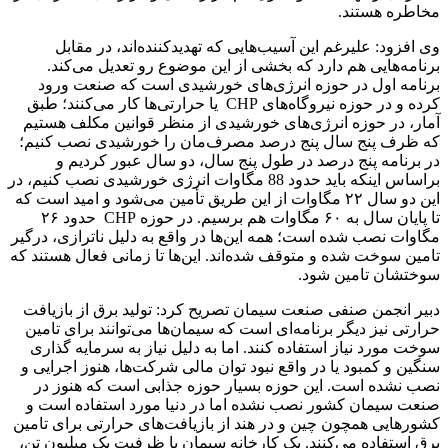
مخاطره هستند.
وی افزود: علیرغم این آسیب‌هایی که تهدیدکننده‌اند، در مقابل
برنامه‌هایی هم دارد که بخشی از این موضوع رو تعدیل می‌کند.
برنامه اول در حوزه انرژی‌های خورشیدی است که صنعت ورود
کرده و در حوزه نیروگاه‌های CHP یا حرارتی‌ها کار می‌کنند؛ طبق
آمار، در حوزه انرژی‌های خورشیدی از منظر قوانین مکلف هستیم
که ظرف پنج سال پنج درصد مصرف‌مان را خورشیدی نصب کنیم؛
در برنامه پنج درصد در طول پنج سال، دو سال عبور کردیم و
براساس اینکه باید حدود 88 مگاوات انرژی خورشیدی نصب کنیم، در
این دو سال ٢٢ مگاوات از این طریق تأمین می‌شود و امید است که
تا پایان سال به ۶٠ مگاوات هم برسیم. در حوزه CHP حدود ٢۶
مگاوات نصب شده است؛ همه این‌ها در واقع به دلیل ناترازی، درگیر
تامین سوخت شده و متوقف شده‌اند. این‌ها تا زمانی فعال هستند که
سوختشان تامین شود.
دبیر انجمن صنفی صنعت سیمان تصریح کرد: تولید برق از بازیافت
حرارتی نیز دیگر برنامه‌ای است که سیمان‌ها می‌توانند برای تامین
سوخت مورد نیاز استفاده کنند. اما به دلیل نیاز به سرمایه گذاری
سنگین و کمبود یا در واقع نبود توان مالی شرکت‌ها، هنوز اجرایی و
نصب نشده است. این حوزه بسیار حوزه جذابی است که هنوز در
صنعت سیمان کشور نصب نشده اما در دنیا مورد استفاده است و
کشورهایی همچون چین و در هند از بازیافت‌های حرارتی برای تامین
برق استفاده می‌کنند. یک کارخانه سیمان یا ظرفیت یک میلیون تن،