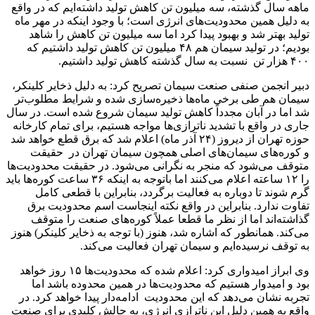
ماهه سال گذشته، سه میلیون تن کاهش تولید داشته‌ایم که در واقع
به دلیل همین محدودیت‌های انرژی است؛ با وجود اینکه در مهر ماه
تولید بهتر شد و بهبود پیدا کرد اما سه میلیون تن کاهش را شاهد
بودیم؛ در تولید سیمان هم ۴۸ میلیون تن کاهش تولید داشتیم که
۴۰۰ هزار تن نسبت به سال گذشته کاهش تولید داشتیم.
دبیر انجمن صنفی صنعت سیمان تصریح کرد: به دلیل ذخایر کلینکر،
سیمان هم طی برخی ماه‌ها ذخیره‌سازی شده و شرایط مطلوب‌تر
شد اما در آبان مجدداً کاهش تولید سیمان شروع شده است. در سال
جاری در واقع با تشدید ناترازی‌ها مواجه هستیم، برای تمام کارخانه
حوزه تهران از دیروز (٢۴ آذر ماه) اعلام شد که برق قطع خواهد شد
و کوره‌های سیمان‌های اصلی همچون سیمان تهران در حقیقت
متوقف می‌شود که منجر به نگرانی می‌شود. در حقیقت محدودیت‌ها
را ١٢ ساعته اعلام می‌کنند اما باتوجه به اینکه ۳۶ ساعت کوره‌ها باید
گرم شوند تا دوباره به فعالیت برگردد، بنابراین با قطعی کامل
تفاوت ندارد. بنابراین در واقع نکته اینجاست اسم محدودیت برق
گذاشته‌اند اما از نظر ما قطعا عملاً کوره‌های صنعت را متوقف
می‌کند. همانطور که اشاره شد، هنوز (با توجه به ذخایر کلینکر) هنوز
به توقف نرسیده‌ایم و سیمان تهران فعالیت می‌کند.
وی ابراز امیدواری کرد: اعلام شده که محدودیت‌ها ١۵ روز خواهد
بود و امیدوار هستیم که محدودیت‌ها در همین محدوده باشد اما
تجربه نشان می‌دهد که این محدودیت ادامه‌دار پیدا خواهد کرد. در
واقع به همین دلیل این ناترازی انرژی، به چالش کلیدی برای صنعت