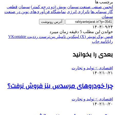
برچسب ها
انجمن صنفی صنعت سیمان
پویش (دو درجه کمتر)
سيمان
قطعی
گاز سیمانی‌ها
ناترازی انرژی
نمایشگاه فن‌آوری‌های نوین در صنعت
سیمان
آدرس رونوشت
۱۴۰۳/۰۹/۲۴
خواندن این مطلب 5 دقیقه زمان میبرد
فیس بوک
توییتر (X)
لینکدین
‫تامبلر
‫پین‌ترست
‫رددیت
‫VKontakte
رایانامه
چاپ
بعدی را بخوانید
اقتصادی > تولید و تجارت
۱۴۰۲/۱۰/۲۱
چرا خودروهای مرسدس بنز فروش نرفت؟
اقتصادی > تولید و تجارت
۱۴۰۲/۱۰/۲۰