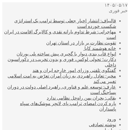
۱۴۰۵/۰۵/۱۷
خبر فوری
قالیباف: انتشار اخبار جعلی توسط ترامپ یک استراتژی
شکست خورده است
مهاجرانی: شرط تداوم یارانه نقدی و کالابرگ اقامت در ایران
است
تقویت نظارت بر بازار در استان تهران
خانه هوشمند کایا
انواع قاب بندی دیوار با گچبری پیش ساخته پلی یورتان
دکارت؛ تحولی لوکس، فوری و بدون تخریب در دکوراسیون
داخلی
گفتگوی تلفنی وزرای امور خارجه ایران و هند
مخبر: تعادل راهبردی به زیان آمران تعرّض به امت اسلامی
تغییر می‌کند
عارف: توسعه علم و فناوری، راهبرد اصلی دولت در دوران
پساجنگ است
بقائی: بحران یمن راه‌حل نظامی ندارد
پاره کردن امضای ترامپ پای لانچر موشک‌های سپاه
پاسداران
ورود
نوشته تصادفی