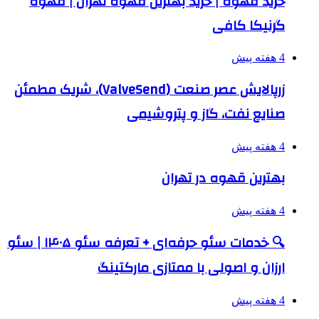
خرید قهوه | خرید بهترین قهوه تهران | قهوه
گرنیکا کافی
4 هفته پیش
زرپالایش عصر صنعت (ValveSend)، شریک مطمئن
صنایع نفت، گاز و پتروشیمی
4 هفته پیش
بهترین قهوه در تهران
4 هفته پیش
🔍 خدمات سئو حرفه‌ای + تعرفه سئو ۱۴۰۵ | سئو
ارزان و اصولی با ممتازی مارکتینگ
4 هفته پیش