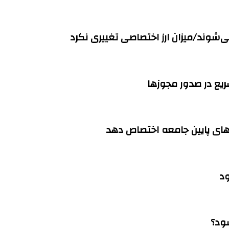
می‌شوند/میزان ارز اختصاصی تغییری نکرد
ود
ود؟