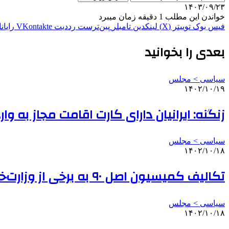
۱۴۰۳/۰۹/۲۳
خواندن این مطلب 1 دقیقه زمان میبرد
فیس بوک
توییتر (X)
لینکدین
‫تامبلر
‫پین‌ترست
‫رددیت
‫VKontakte
رایان
بعدی را بخوانید
سیاسی > مجلس
۱۴۰۲/۱۰/۱۹
زنگنه: ایرانیان دارای کارت اقامت مجاز به و
سیاسی > مجلس
۱۴۰۲/۱۰/۱۸
تکالیف کمیسیون اصل ۹۰ به برخی از وزارت‌خانه‌ها برای تسریع در صدور مجوزها
سیاسی > مجلس
۱۴۰۲/۱۰/۱۸