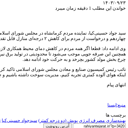
۱۴۰۳/۰۹/۲۳
خواندن این مطلب 1 دقیقه زمان میبرد
سید جواد حسینی‌کیا، نماینده مردم کرمانشاه در مجلس شورای اسلا
چهاردهم و درخواست از مردم برای کاهش ۲ درجه‌ای منازل قابل تقدیر است. در حقیقت فرهنگ صرفه جویی انرژی از جمله آب و برق و گاز باید میان مردم عزیر کشورمان رواج داده شود.
وی ادامه داد: قطعا اگر همه مردم در کاهش دمای محیط همکاری لازم 
همچنین این صرفه جویی موجب می‌شود تا محدودیتی در تولید برق نیر
چرخ بخش مولد کشور بچرخد و به حرکت خود ادامه دهد.
نائب رئیس کمیسیون صنایع و معادن مجلس شورای اسلامی تاکید کرد: 
اینکه هوای آلوده کمتری تجربه کنیم، مدیریت سوخت داشته باشیم و چ
انتهای پیام
منبع:ایسنا
برچسب ها
بهینه‌سازی مصرف انرژی
پویش (دو درجه کمتر)
سیدجواد حسینی‌کیا
ن
آدرس رونوشت