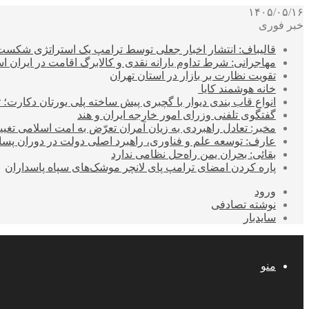
۱۴۰۵/۰۵/۱۶
خبر فوری
قالیباف: انتشار اخبار جعلی توسط ترامپ یک استراتژی شکس
مهاجرانی: شرط تداوم یارانه نقدی و کالابرگ اقامت در ایران 
تقویت نظارت بر بازار در استان تهران
خانه هوشمند کایا
انواع قاب بندی دیوار با گچبری پیش ساخته پلی یورتان دکارت
گفتگوی تلفنی وزرای امور خارجه ایران و هند
مخبر: تعادل راهبردی به زیان آمران تعرّض به امت اسلامی تغیی
عارف: توسعه علم و فناوری، راهبرد اصلی دولت در دوران پ
بقائی: بحران یمن راه‌حل نظامی ندارد
پاره کردن امضای ترامپ پای لانچر موشک‌های سپاه پاسداران
ورود
نوشته تصادفی
سایدبار
منو