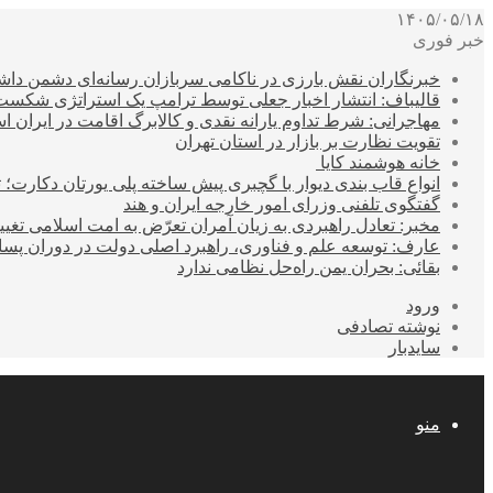
۱۴۰۵/۰۵/۱۸
خبر فوری
خبرنگاران نقش بارزی در ناکامی سربازان رسانه‌ای دشمن داشت
قالیباف: انتشار اخبار جعلی توسط ترامپ یک استراتژی شکس
مهاجرانی: شرط تداوم یارانه نقدی و کالابرگ اقامت در ایران 
تقویت نظارت بر بازار در استان تهران
خانه هوشمند کایا
انواع قاب بندی دیوار با گچبری پیش ساخته پلی یورتان دکارت
گفتگوی تلفنی وزرای امور خارجه ایران و هند
مخبر: تعادل راهبردی به زیان آمران تعرّض به امت اسلامی تغیی
عارف: توسعه علم و فناوری، راهبرد اصلی دولت در دوران پ
بقائی: بحران یمن راه‌حل نظامی ندارد
ورود
نوشته تصادفی
سایدبار
منو