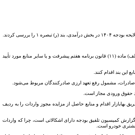
رآمدی، بند (
ر)
تبصره ۱ را بررسی کردند.
ر- بانک مرکزی جمهوری اسلامی ایران مکلف است حداقل سه میلیارد و سیصد میلیون (۳.۳۰۰.۰۰۰.۰۰۰) یورو از محل اجزا (۱) و (۲) بند (الف) ماده (۱۱) قانون برنامه هفتم پیشرفت و یا سایر منابع مورد تأیید
بهابازار اقدام و منابع حاصل از مزایده مجوز واردات را به ردیف
ز گزارش کمیسیون تلفیق بودجه دارای اشکالاتی است، چرا که واردات
بیشتری خودرو است.