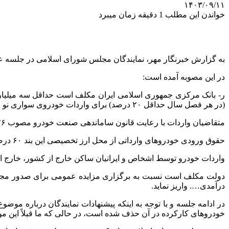
۱۴۰۳/۰۹/۱۱
خواندن این مطلب 1 دقیقه زمان میبرد
به گزارش خبرنگار مهر، نمایندگان مجلس شورای اسلامی در جلسه علنی نوبت صبح 
در این مصوبه آمده است:
(در هر فصل سال حداقل ۲۰ درصد) برای واردات خودروی سواری نو اختصاص دهد.
متقاضیان واردات با رعایت قانون ساماندهی صنعت خودرو مصوب ۲۶/ ۸/ ۱۴۰۰ می‌توانند نسبت به ثبت درخواست واردات خودرو از محل منابع این بند اقدام کنند.
حقوق ورودی خودروهای وارداتی از محل ارز تخصیصی این بند ۶۰ درصد تعیین می‌گردد. واردات خودرو موضوع این بند از محل ارز حاصل از صادرات، مشمول رفع تعهد ارزی صادرکنندگان مربوط می‌شود.
واردات خودرو توسط اشخاص و ایرانیان ساکن خارج از کشور، خارج از سقف مذکور، بدون 
دولت مکلف است نسبت به برگزاری مزایده عمومی برای صدور مجوز وار
درآمدی…. واریز نماید.
در ادامه جلسه و با توجه به اینکه پیشنهادات نمایندگان درباره مو
خودروهای کارکرده در آن حذف شده است، در حالی که ما قبلاً این مو