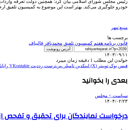
خودرو جلوگیری می‌کند. بهتر است این موضوع به کمیسیون تلفیق ارجاع
منبع:مهر
برچسب ها
قانون برنامه هفتم
کمیسیون تلفیق
محمدباقر قالیباف
آدرس رونوشت
۱۴۰۳/۰۹/۱۱
خواندن این مطلب 1 دقیقه زمان میبرد
فیس بوک
توییتر (X)
لینکدین
‫تامبلر
‫پین‌ترست
‫رددیت
‫VKontakte
رایان
بعدی را بخوانید
سیاست > مجلس
۱۴۰۴/۰۲/۲۳
درخواست نمایندگان برای تحقیق و تفحص ا