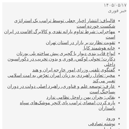
۱۴۰۵/۰۵/۱۷
خبر فوری
قالیباف: انتشار اخبار جعلی توسط ترامپ یک استراتژی
شکست خورده است
مهاجرانی: شرط تداوم یارانه نقدی و کالابرگ اقامت در ایران
است
تقویت نظارت بر بازار در استان تهران
خانه هوشمند کایا
انواع قاب بندی دیوار با گچبری پیش ساخته پلی یورتان
دکارت؛ تحولی لوکس، فوری و بدون تخریب در دکوراسیون
داخلی
گفتگوی تلفنی وزرای امور خارجه ایران و هند
مخبر: تعادل راهبردی به زیان آمران تعرّض به امت اسلامی
تغییر می‌کند
عارف: توسعه علم و فناوری، راهبرد اصلی دولت در دوران
پساجنگ است
بقائی: بحران یمن راه‌حل نظامی ندارد
پاره کردن امضای ترامپ پای لانچر موشک‌های سپاه
پاسداران
ورود
نوشته تصادفی