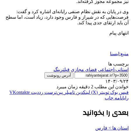
نیز مجموعه مجوز گرفته‌اند.
وی در پایان به نقش نظام صنفی رایانه‌ای اشاره کرد و گفت:
فرصت‌هایی که در شیراز و فارس وجود دارد، زیاد است، اما سطح
آن باید ارتقای جدی پیدا کند.
انتهای پیام
منبع:ایسنا
برچسب ها
استانی-اجتماعی
فضای مجازی
فيلترينگ
آدرس رونوشت
۱۴۰۳/۰۹/۲۴
خواندن این مطلب 2 دقیقه زمان میبرد
فیس بوک
توییتر (X)
لینکدین
‫تامبلر
‫پین‌ترست
‫رددیت
‫VKontakte
رایانامه
چاپ
بعدی را بخوانید
استان ها > فارس