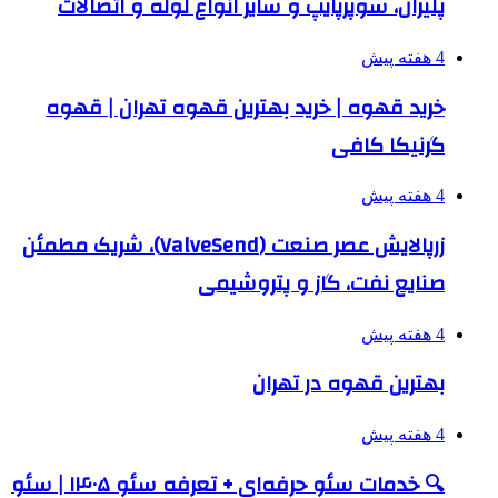
پلیران، سوپرپایپ و سایر انواع لوله و اتصالات
4 هفته پیش
خرید قهوه | خرید بهترین قهوه تهران | قهوه
گرنیکا کافی
4 هفته پیش
زرپالایش عصر صنعت (ValveSend)، شریک مطمئن
صنایع نفت، گاز و پتروشیمی
4 هفته پیش
بهترین قهوه در تهران
4 هفته پیش
🔍 خدمات سئو حرفه‌ای + تعرفه سئو ۱۴۰۵ | سئو