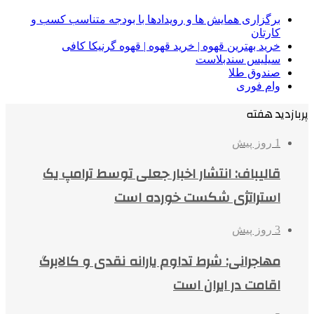
برگزاری همایش ها و رویدادها با بودجه متناسب کسب و
کارتان
خرید بهترین قهوه | خرید قهوه | قهوه گرنیکا کافی
سیلیس سندبلاست
صندوق طلا
وام فوری
پربازدید هفته
1 روز پیش
قالیباف: انتشار اخبار جعلی توسط ترامپ یک
استراتژی شکست خورده است
3 روز پیش
مهاجرانی: شرط تداوم یارانه نقدی و کالابرگ
اقامت در ایران است