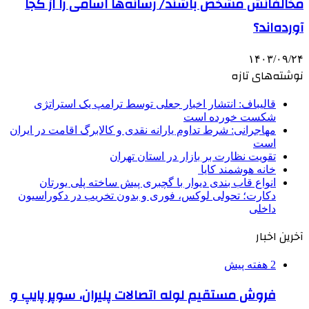
مخالفانش مشخص باشند/ رسانه‌ها اسامی را از کجا
آورده‌اند؟
۱۴۰۳/۰۹/۲۴
نوشته‌های تازه
قالیباف: انتشار اخبار جعلی توسط ترامپ یک استراتژی
شکست خورده است
مهاجرانی: شرط تداوم یارانه نقدی و کالابرگ اقامت در ایران
است
تقویت نظارت بر بازار در استان تهران
خانه هوشمند کایا
انواع قاب بندی دیوار با گچبری پیش ساخته پلی یورتان
دکارت؛ تحولی لوکس، فوری و بدون تخریب در دکوراسیون
داخلی
آخرین اخبار
2 هفته پیش
فروش مستقیم لوله اتصالات پلیران، سوپر پایپ و