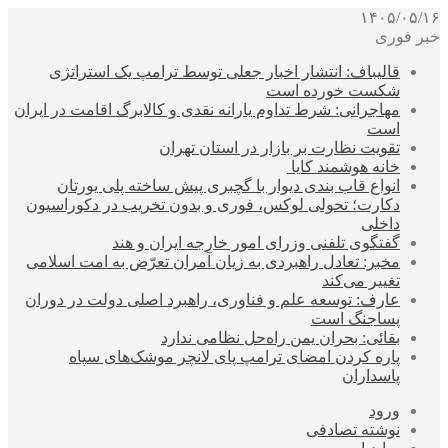
۱۴۰۵/۰۵/۱۶
خبر فوری
قالیباف: انتشار اخبار جعلی توسط ترامپ یک استراتژی
شکست خورده است
مهاجرانی: شرط تداوم یارانه نقدی و کالابرگ اقامت در ایران
است
تقویت نظارت بر بازار در استان تهران
خانه هوشمند کایا
انواع قاب بندی دیوار با گچبری پیش ساخته پلی یورتان
دکارت؛ تحولی لوکس، فوری و بدون تخریب در دکوراسیون
داخلی
گفتگوی تلفنی وزرای امور خارجه ایران و هند
مخبر: تعادل راهبردی به زیان آمران تعرّض به امت اسلامی
تغییر می‌کند
عارف: توسعه علم و فناوری، راهبرد اصلی دولت در دوران
پساجنگ است
بقائی: بحران یمن راه‌حل نظامی ندارد
پاره کردن امضای ترامپ پای لانچر موشک‌های سپاه
پاسداران
ورود
نوشته تصادفی