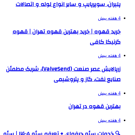
پلیران، سوپرپایپ و سایر انواع لوله و اتصالات
4 هفته پیش
خرید قهوه | خرید بهترین قهوه تهران | قهوه
گرنیکا کافی
4 هفته پیش
زرپالایش عصر صنعت (ValveSend)، شریک مطمئن
صنایع نفت، گاز و پتروشیمی
4 هفته پیش
بهترین قهوه در تهران
4 هفته پیش
🔍 خدمات سئو حرفه‌ای + تعرفه سئو ۱۴۰۵ | سئو