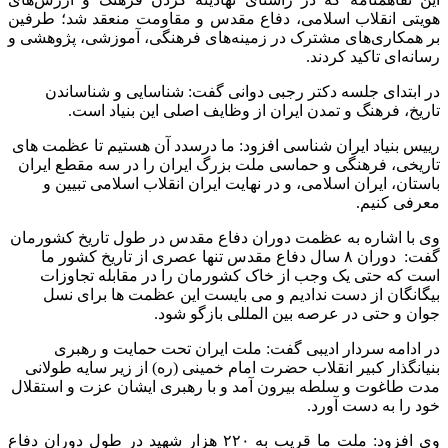
هویتی انقلاب اسلامی، دفاع مقدس و مقاومت منعقد شد؛ طرفین
بر همکاری‌های مشترک در زمینه‌های فرهنگی، آموزشی، پژوهشی و
رسانه‌ای تاکید کردند.
در ابتدای جلسه دکتر رجبی دوانی گفت: شناسایی و شناساندن
تاریخ، فرهنگ و تمدن ایران از وظایف اصلی این بنیاد است.
رییس بنیاد ایران شناسی افزود: ما درسدد آن هستیم تا عظمت های
تاریخی، فرهنگی و حماسی ملت بزرگ ایران را در سه مقطع ایران
باستان، ایران اسلامی، و در نهایت ایران انقلاب اسلامی تبیین و
معرفی کنیم.
وی با اشاره به عظمت دوران دفاع مقدس در طول تاریخ کشورمان
گفت: دوران ۸ سال دفاع مقدس تنها عصری از تاریخ کشور ما
است که حتی یک وجب از خاک کشورمان را در مقابله تجاوزات
بیگانگان از دست ندادیم و می بایست این عظمت ها برای نسل
جوان و حتی در عرصه بین المللی بازگو شود.
در ادامه سردار ادیبی گفت: ملت ایران تحت حمایت و رهبری
بنیانگذار کبیر انقلاب حضرت امام خمینی (ره) از زیر سایه طولانی
مدت طاغوت و سلطه بیرون آمد و با رهبری ایشان عزت و استقلال
خود را به دست آورد.
وی افزود: ملت ما قریب به ۲۲۰ هزار شهید در طول دوران دفاع