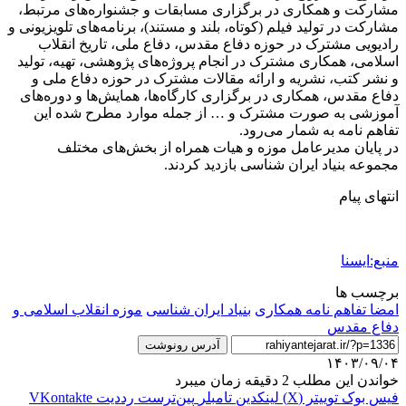
مشارکت و همکاری در برگزاری مسابقات و جشنواره‌های مرتبط،
مشارکت در تولید فیلم (کوتاه، بلند و مستند)، برنامه‌های تلویزیونی و
رادیویی مشترک در حوزه دفاع مقدس، دفاع ملی، تاریخ انقلاب
اسلامی، همکاری مشترک در انجام پروژه‌های پژوهشی، تهیه، تولید
و نشر کتب، نشریه و ارائه مقالات مشترک در حوزه دفاع ملی و
دفاع مقدس، همکاری در برگزاری کارگاه‌ها، همایش‌ها و دوره‌های
آموزشی به صورت مشترک و … از جمله موارد مطرح شده این
تفاهم نامه به شمار می‌رود.
در پایان مدیرعامل موزه و هیات همراه از بخش‌های مختلف
مجموعه بنیاد ایران شناسی بازدید کردند.
انتهای پیام
منبع:ایسنا
برچسب ها
امضا تفاهم نامه همکاری
بنیاد ایران شناسی
موزه انقلاب اسلامی و
دفاع مقدس
آدرس رونوشت
۱۴۰۳/۰۹/۰۴
خواندن این مطلب 2 دقیقه زمان میبرد
فیس بوک
توییتر (X)
لینکدین
‫تامبلر
‫پین‌ترست
‫رددیت
‫VKontakte