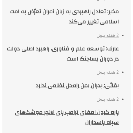
مخبر: تعادل راهبردی به زیان آمران تعرّض به امت
اسلامی تغییر می‌کند
2 هفته پیش
عارف: توسعه علم و فناوری، راهبرد اصلی دولت
در دوران پساجنگ است
2 هفته پیش
بقائی: بحران یمن راه‌حل نظامی ندارد
2 هفته پیش
پاره کردن امضای ترامپ پای لانچر موشک‌های
سپاه پاسداران