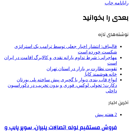
رایانامه
چاپ
بعدی را بخوانید
نوشته‌های تازه
قالیباف: انتشار اخبار جعلی توسط ترامپ یک استراتژی
شکست خورده است
مهاجرانی: شرط تداوم یارانه نقدی و کالابرگ اقامت در ایران
است
تقویت نظارت بر بازار در استان تهران
خانه هوشمند کایا
انواع قاب بندی دیوار با گچبری پیش ساخته پلی یورتان
دکارت؛ تحولی لوکس، فوری و بدون تخریب در دکوراسیون
داخلی
آخرین اخبار
2 هفته پیش
فروش مستقیم لوله اتصالات پلیران، سوپر پایپ و