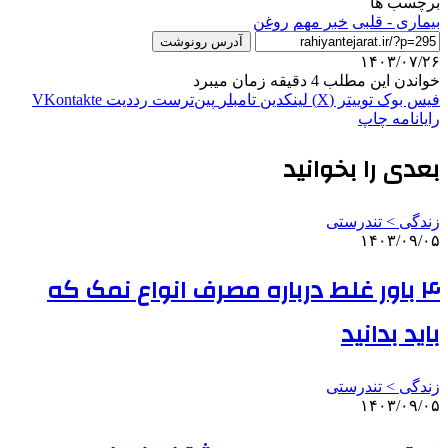
برچسب ها
بیماری - قلبی
خبر مهم
روغن
آدرس رونوشت
۱۴۰۳/۰۷/۲۶
خواندن این مطلب 4 دقیقه زمان میبرد
فیس بوک
توییتر (X)
لینکدین
‫تامبلر
‫پین‌ترست
‫رددیت
‫VKontakte
رایانامه
چاپ
بعدی را بخوانید
زندگی > تندرستی
۱۴۰۳/۰۹/۰۵
۴ باور غلط درباره مصرف انواع نمک که
باید بدانید
زندگی > تندرستی
۱۴۰۳/۰۹/۰۵