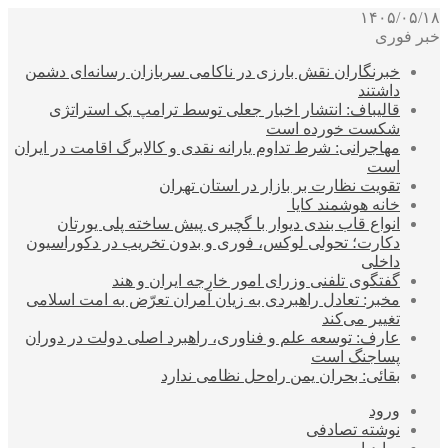
۱۴۰۵/۰۵/۱۸
خبر فوری
خبرنگاران نقش بارزی در ناکامی سربازان رسانه‌ای دشمن
داشتند
قالیباف: انتشار اخبار جعلی توسط ترامپ یک استراتژی
شکست خورده است
مهاجرانی: شرط تداوم یارانه نقدی و کالابرگ اقامت در ایران
است
تقویت نظارت بر بازار در استان تهران
خانه هوشمند کایا
انواع قاب بندی دیوار با گچبری پیش ساخته پلی یورتان
دکارت؛ تحولی لوکس، فوری و بدون تخریب در دکوراسیون
داخلی
گفتگوی تلفنی وزرای امور خارجه ایران و هند
مخبر: تعادل راهبردی به زیان آمران تعرّض به امت اسلامی
تغییر می‌کند
عارف: توسعه علم و فناوری، راهبرد اصلی دولت در دوران
پساجنگ است
بقائی: بحران یمن راه‌حل نظامی ندارد
ورود
نوشته تصادفی