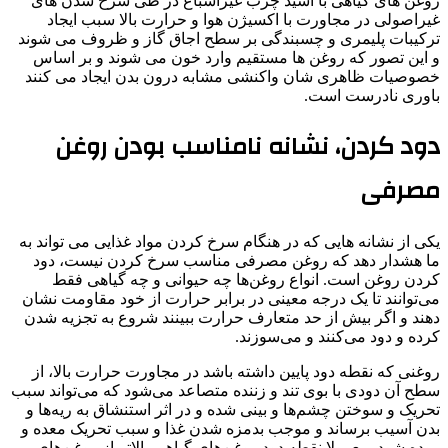
روغن های گیاهی با اسید چرب غیراشباع در طی سرخ شدن های
غیراصولی در مجاورت با اکسیژن هوا و حرارت بالا سبب ایجاد
ترکیبات پلیمری و چسبندگی بر سطح اجاق گاز و ظروف می شوند
و این تصور که روغن ها مستقیم وارد خون می شوند و بر اساس
خصوصیات ظاهری شان واکنشی مشابه درون بدن ایجاد می کنند
باوری نادرست است.
دود کردن، نشانه نامناسب بودن روغن
مصرفی
یکی از نشانه هایی که در هنگام سرخ کردن مواد غذایی می تواند به
ما هشدار دهد که روغن مصرفی مناسب سرخ کردن نیست، دود
کردن روغن است. انواع روغن‌ها چه حیوانی و چه گیاهی فقط
می‌توانند تا یک درجه معینی در برابر حرارت از خود مقاومت نشان
دهند و اگر بیش از حد متعارف حرارت ببینند شروع به تجزیه شدن
کرده و دود می‌کنند و می‌سوزند.
روغنی که نقطه دود پایین داشته باشد در مجاورت حرارت بالا، از
سطح آن دودی با بوی تند و زننده متصاعد می‌شود که می‌تواند سبب
تحریک و سوختن چشم‌ها و بینی شده و در اثر استنشاق به ریه‌ها و
بدن آسیب برساند و موجب بدمزه شدن غذا و سبب تحریک معده و
روده شود. معمولا نقطه دود روغن‌های گیاهی بالاتر از روغن‌های