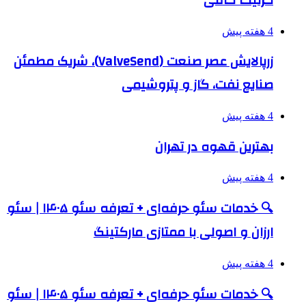
4 هفته پیش
زرپالایش عصر صنعت (ValveSend)، شریک مطمئن
صنایع نفت، گاز و پتروشیمی
4 هفته پیش
بهترین قهوه در تهران
4 هفته پیش
🔍 خدمات سئو حرفه‌ای + تعرفه سئو ۱۴۰۵ | سئو
ارزان و اصولی با ممتازی مارکتینگ
4 هفته پیش
🔍 خدمات سئو حرفه‌ای + تعرفه سئو ۱۴۰۵ | سئو