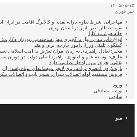
۱۴۰۵/۰۵/۱۵
خبر فوری
مهاجرانی: شرط تداوم یارانه نقدی و کالابرگ اقامت در ایران 
تقویت نظارت بر بازار در استان تهران
خانه هوشمند کایا
انواع قاب بندی دیوار با گچبری پیش ساخته پلی یورتان دکارت
گفتگوی تلفنی وزرای امور خارجه ایران و هند
مخبر: تعادل راهبردی به زیان آمران تعرّض به امت اسلامی تغیی
عارف: توسعه علم و فناوری، راهبرد اصلی دولت در دوران پ
بقائی: بحران یمن راه‌حل نظامی ندارد
پاره کردن امضای ترامپ پای لانچر موشک‌های سپاه پاسداران
فروش مستقیم لوله اتصالات پلیران، سوپر پایپ و اتصالات بنکن
ورود
نوشته تصادفی
سایدبار
منو