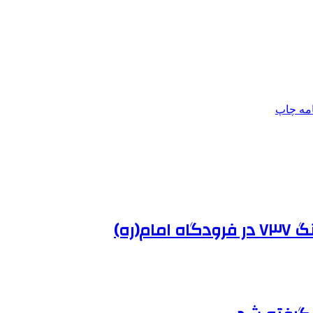
امه
چاپ
(ره)