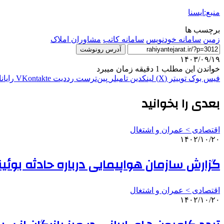
منبع:ایسنا
برچسب ها
زمین
سامانه خودنویس
سامانه کاتب
مشاوران املاک
آدرس رونوشت
۱۴۰۳/۰۹/۱۹
خواندن این مطلب 1 دقیقه زمان میبرد
فیس بوک
توییتر (X)
لینکدین
‫تامبلر
‫پین‌ترست
‫رددیت
‫VKontakte
رایان
بعدی را بخوانید
اقتصادی > عمران و اشتغال
۱۴۰۲/۱۰/۲۰
گزارش سازمان هواپیمایی درباره حادثه بوئینگ ۷۳۷ در فرودگاه امام
اقتصادی > عمران و اشتغال
۱۴۰۲/۱۰/۲۰